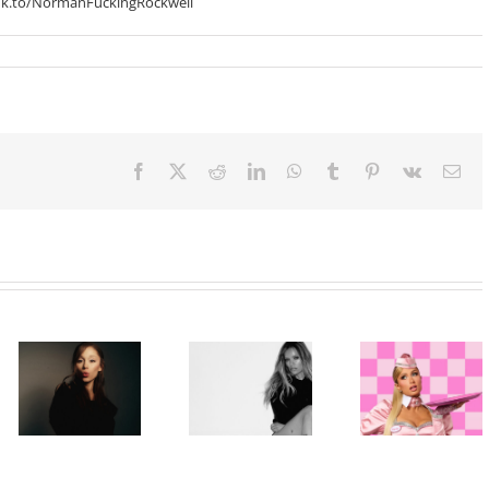
lnk.to/NormanFuckingRockwell
Facebook
X
Reddit
LinkedIn
WhatsApp
Tumblr
Pinterest
Vk
Ema
Paris Hilton
Karol G
ponovo u ulozi
objavila singl
„Gloss Boss“
„Matadora“ i
Ariana Grande
u kampanji
najavila novi
objavila osmi
NYX
album „No Me
studijski
Professional
Arrepiento de
album „petal“
Makeup „If
Sentir Tanto“
You NYX, You