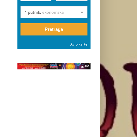
1 putnik
,
ekonomska
Pretraga
Avio karte