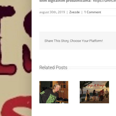
svim digitalnim prodavnicama:
https://umrs.
avgust 30th, 2019
|
Zvezde
|
1 Comment
Share This Story, Choose Your Platform!
Related Posts
Ellie Goulding
Silente
otkriva nežniju
objavio novi
stranu novim
singl “Prije ili
singlom „4
kasnije”
Seasons“