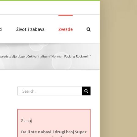
ti
Život i zabava
Zvezde
 predstavlja dugo očekivani album “Norman Fucking Rockwell!“
Search
for:
Glasaj
Da li ste nabavili drugi broj Super