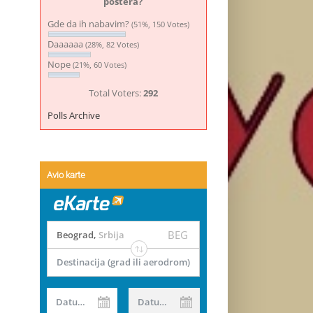
postera?
Gde da ih nabavim?
(51%, 150 Votes)
Daaaaaa
(28%, 82 Votes)
Nope
(21%, 60 Votes)
Total Voters:
292
Polls Archive
Avio karte
BEG
Beograd
,
Srbija
Destinacija (grad ili aerodrom)
Datum od
Datum do