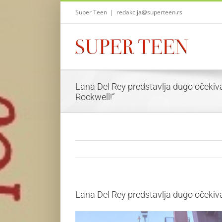
Skip
Super Teen
|
redakcija@superteen.rs
to
content
Lana Del Rey predstavlja dugo očeki
Rockwell!“
Lana Del Rey predstavlja dugo očekiv