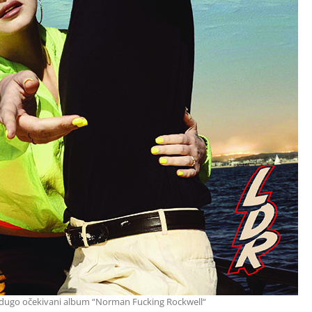
a dugo očekivani album “Norman Fucking Rockwell“