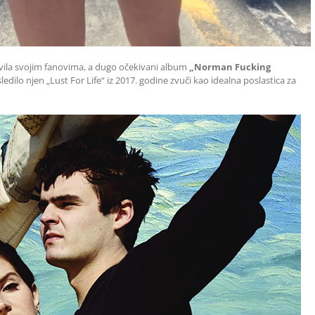
vila svojim fanovima, a dugo očekivani album
„Norman Fucking
ledilo njen „Lust For Life“ iz 2017. godine zvuči kao idealna poslastica za