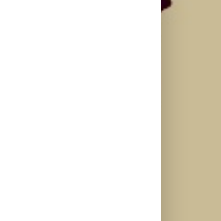
il
Ellie Goulding
Silente
Ariana Grande
otkriva nežniju
objavio novi
objavila osmi
stranu novim
singl “Prije ili
studijski
singlom „4
kasnije”
album „petal“
Seasons“