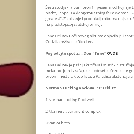
Šesti studijski album broji 14 pesama, od kojih j
bitch“, „hope is a dangerous thing for a woman like 
greatest“. Za pisanje i produkciju albuma najzasluž
na predstojećoj svetskoj turneji.
Lana Del Rey uoči novog albuma objavila je i spot 
Godzilla režirao je Rich Lee.
Pogledajte spot
za „Doin’ Time“
OVDE
Lana Del Rey je pažnju kritičara i muzičkih stručnj
melanholijom i vraćaju se pedesete i šezdesete go
prvom mestu UK top liste, a Paradise ekstenzija a
Norman Fucking Rockwell! tracklist:
1 Norman fucking Rockwell
2 Mariners apartment complex
3 Venice bitch