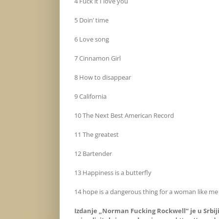
4 Fuck it I love you
5 Doin’ time
6 Love song
7 Cinnamon Girl
8 How to disappear
9 California
10 The Next Best American Record
11 The greatest
12 Bartender
13 Happiness is a butterfly
14 hope is a dangerous thing for a woman like me t
Izdanje „
Norman Fucking Rockwell
“ je
u Srbi