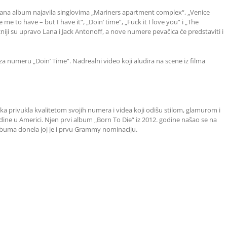
e Lana album najavila singlovima „Mariners apartment complex“, „Venice
me to have – but I have it“, „Doin’ time“, „Fuck it I love you“ i „The
niji su upravo Lana i Jack Antonoff, a nove numere pevačica će predstaviti i
za numeru „Doin’ Time“. Nadrealni video koji aludira na scene iz filma
aka privukla kvalitetom svojih numera i videa koji odišu stilom, glamurom i
dine u Americi. Njen prvi album „Born To Die“ iz 2012. godine našao se na
lbuma donela joj je i prvu Grammy nominaciju.