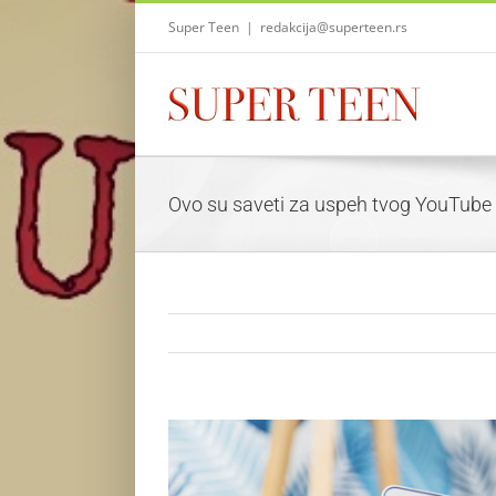
Skip
Super Teen
|
redakcija@superteen.rs
to
content
Ovo su saveti za uspeh tvog YouTube 
View
Larger
Image