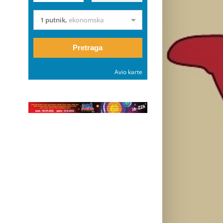
1 putnik
,
ekonomska
Pretraga
Avio karte