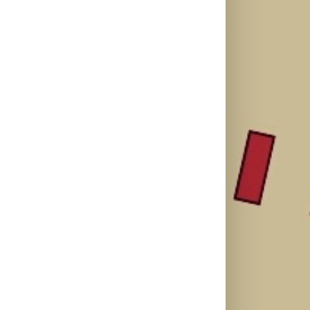
Treniraj
Kako mladi
pametno:
vozači mogu
Kako da
Zašto je
pametno da
izbegneš
važno da
planiraju
povrede i
spavaš 8 sati?
putovanje
ostaneš u top
automobilom?
formi