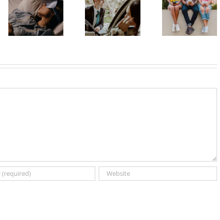
Matura bez
Zašto su
stresa:
pametni
Zašto je
organizacija
telefoni
važno da
dolaska,
postali deo
spavaš 8 sati?
odlaska i
identiteta
zajedničkog
mladih?
prevoza