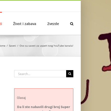
ti
Život i zabava
Zvezde
Home
Saveti
Ovo su saveti za uspeh tvog YouTube kanala!
Search
for:
Glasaj
Da li ste nabavili drugi broj Super