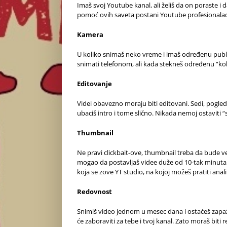
Imaš svoj Youtube kanal, ali želiš da on poraste i
pomoć ovih saveta postani Youtube profesionalac
Kamera
U koliko snimaš neko vreme i imaš određenu publi
snimati telefonom, ali kada stekneš određenu “kol
Editovanje
Videi obavezno moraju biti editovani. Sedi, pogledaj
ubaciš intro i tome slično. Nikada nemoj ostaviti “s
Thumbnail
Ne pravi clickbait-ove, thumbnail treba da bude vez
mogao da postavljaš videe duže od 10-tak minuta, a
koja se zove YT studio, na kojoj možeš pratiti anali
Redovnost
Snimiš video jednom u mesec dana i ostaćeš zapaže
će zaboraviti za tebe i tvoj kanal. Zato moraš biti 