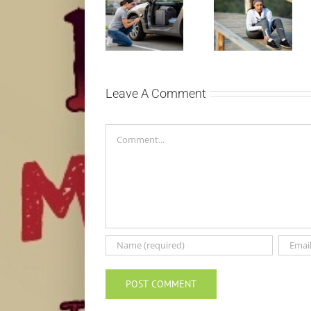
Treniraj
Kako mladi
pametno:
vozači mogu
Kako da
pametno da
izbegneš
planiraju
povrede i
putovanje
ostaneš u top
automobilom?
formi
Leave A Comment
Comment