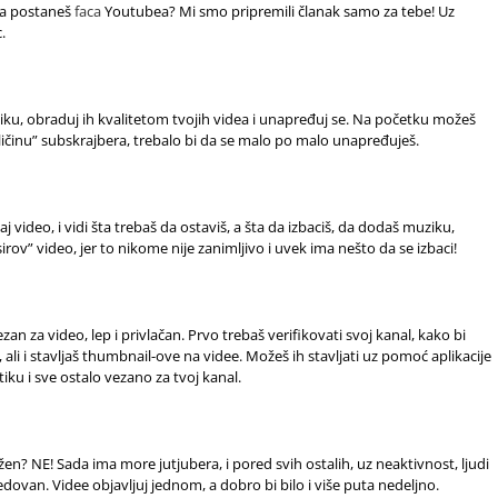
 da postaneš
faca
Youtubea? Mi smo pripremili članak samo za tebe! Uz
.
ku, obraduj ih kvalitetom tvojih videa i unapređuj se. Na početku možeš
ičinu” subskrajbera, trebalo bi da se malo po malo unapređuješ.
 video, i vidi šta trebaš da ostaviš, a šta da izbaciš, da dodaš muziku,
irov” video, jer to nikome nije zanimljivo i uvek ima nešto da se izbaci!
an za video, lep i privlačan. Prvo trebaš verifikovati svoj kanal, kako bi
li i stavljaš thumbnail-ove na videe. Možeš ih stavljati uz pomoć aplikacije
tiku i sve ostalo vezano za tvoj kanal.
n? NE! Sada ima more jutjubera, i pored svih ostalih, uz neaktivnost, ljudi
redovan. Videe objavljuj jednom, a dobro bi bilo i više puta nedeljno.