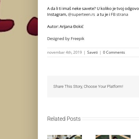
A da li ti imaš neke savete? U koliko je tvoj odgo
Instagram,
@superteen.rs
a tu je i
FB strana
Autor: Arijana Đokić
Designed by Freepik
novembar 4th, 2019
|
Saveti
|
0 Comments
Share This Story, Choose Your Platform!
Related Posts