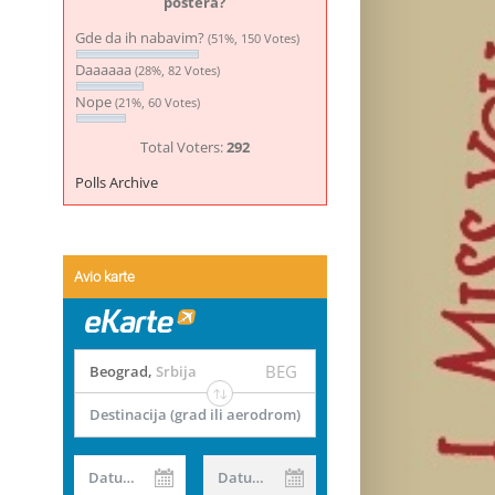
postera?
Gde da ih nabavim?
(51%, 150 Votes)
Daaaaaa
(28%, 82 Votes)
Nope
(21%, 60 Votes)
Total Voters:
292
Polls Archive
Avio karte
BEG
Beograd
,
Srbija
Destinacija (grad ili aerodrom)
Datum od
Datum do