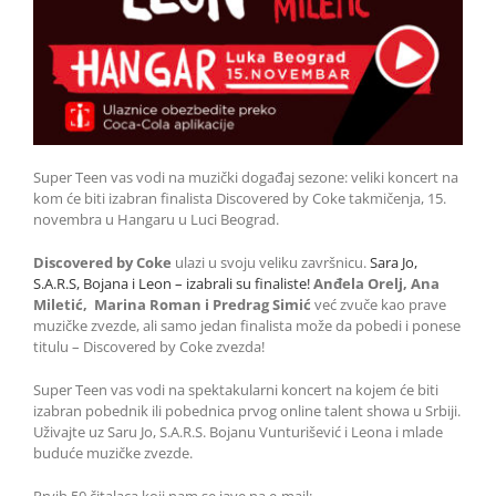
Super Teen vas vodi na muzički događaj sezone: veliki koncert na
kom će biti izabran finalista Discovered by Coke takmičenja, 15.
novembra u Hangaru u Luci Beograd.
Discovered by Coke
ulazi u svoju veliku završnicu.
Sara Jo,
S.A.R.S, Bojana i Leon – izabrali su finaliste!
Anđela Orelj, Ana
Miletić, Marina Roman i Predrag Simić
već zvuče kao prave
muzičke zvezde, ali samo jedan finalista može da pobedi i ponese
titulu – Discovered by Coke zvezda!
Super Teen vas vodi na spektakularni koncert na kojem će biti
izabran pobednik ili pobednica prvog online talent showa u Srbiji.
Uživajte uz Saru Jo, S.A.R.S. Bojanu Vunturišević i Leona i mlade
buduće muzičke zvezde.
Prvih 50 čitalaca koji nam se jave na e-mail: