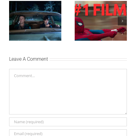
SF NIGHT: POSLEDNJI
Najuspešnije otvaranje
DANI ULICE
studijskog filma u Srbiji:
HRASTOVA u Concept
Spajdermen: Novi dan
Cinema i CineStar
oborio rekord već prvog
bioskopima 12. avgusta
vikenda
Leave A Comment
Comment