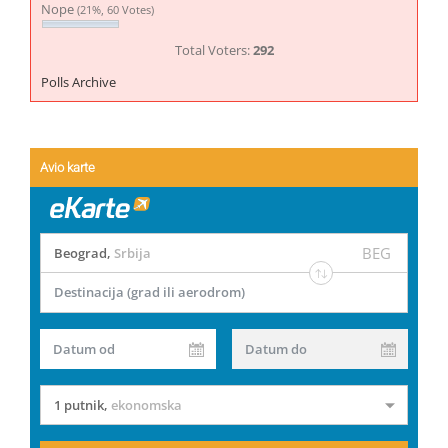
Nope
(21%, 60 Votes)
Total Voters:
292
Polls Archive
Avio karte
BEG
Beograd
,
Srbija
Destinacija (grad ili aerodrom)
Datum od
Datum do
1 putnik
,
ekonomska