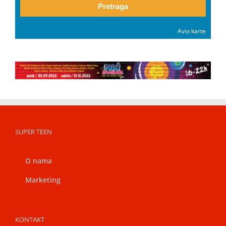
Pretraga
Avio karte
SUPER TEEN
O nama
Marketing
KONTAKT