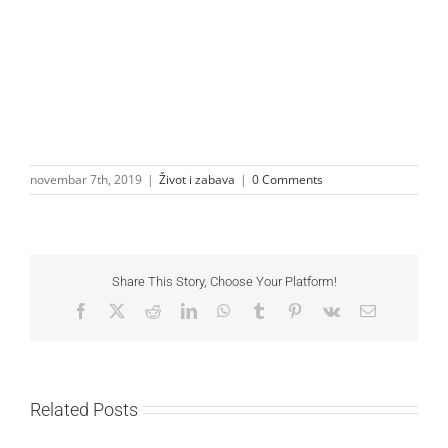
novembar 7th, 2019
|
Život i zabava
|
0 Comments
Share This Story, Choose Your Platform!
Facebook
X
Reddit
LinkedIn
WhatsApp
Tumblr
Pinterest
Vk
Email
Related Posts