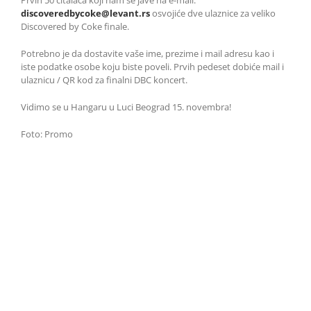
discoveredbycoke@levant.rs
osvojiće dve ulaznice za veliko
Discovered by Coke finale.
Potrebno je da dostavite vaše ime, prezime i mail adresu kao i
iste podatke osobe koju biste poveli. Prvih pedeset dobiće mail i
ulaznicu / QR kod za finalni DBC koncert.
Vidimo se u Hangaru u Luci Beograd 15. novembra!
Foto: Promo