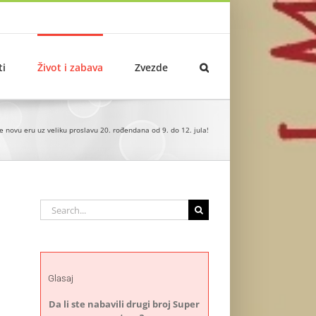
ti
Život i zabava
Zvezde
e novu eru uz veliku proslavu 20. rođendana od 9. do 12. jula!
Search
for:
Glasaj
Da li ste nabavili drugi broj Super