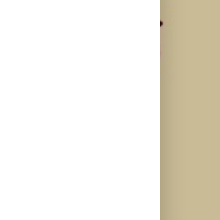
il
Najuspešnije
Priključi se