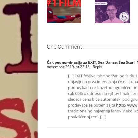
otvaranje
besplatnoj
studijskog
regionalnoj AI
filma u Srbiji:
edukaciji i
Spajdermen:
nauči kako da
Novi dan
veštačku
oborio rekord
inteligenciju
već prvog
primeniš u
vikenda
praksi
One Comment
Čak pet nominacija za EXIT, Sea Dance, Sea Star 
novembar 2019. at 22:18
- Reply
[…] EXIT festival biće održan od 9. do 
objavljena prva imena koja će nastupat
podne, kada će izuzetno ograničen broj
čak 60% u odnosu na njihov finalni izn
sledeća cena biće automatski podignuta
prodavaće se putem sajta
http://www.
tradicionalno najverniji fanovi nekoliko
povlašćenoj ceni. […]