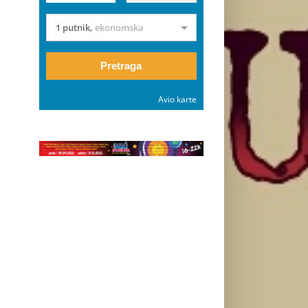
1 putnik
,
ekonomska
Pretraga
Avio karte