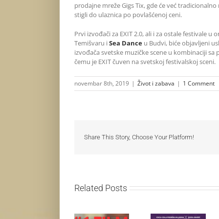
prodajne mreže Gigs Tix, gde će već tradicionalno n
stigli do ulaznica po povlašćenoj ceni.
Prvi izvođači za EXIT 2.0, ali i za ostale festivale u 
Temišvaru i
Sea Danc
e
u Budvi, biće objavljeni us
izvođača svetske muzičke scene u kombinaciji sa 
čemu je EXIT čuven na svetskoj festivalskoj sceni.
novembar 8th, 2019
|
Život i zabava
|
1 Comment
Share This Story, Choose Your Platform!
Related Posts
Najuspešnije
Priključi se