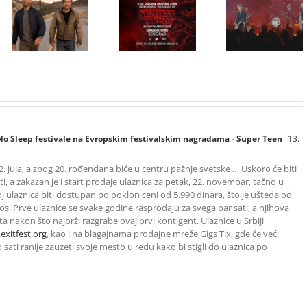
inspirisan
HBO Max
ranim danima
STRANGER
predstavio
grupe GREEN
THINGS
službeni
DAY, stiže u
muzika iz
trejler za novu
CineStar i
serije uživo u
DC seriju
Concept
Beogradu!
„Fenjeri“
Cinema
ekskluzivno
11. i 14.
avgusta
i No Sleep festivale na Evropskim festivalskim nagradama - Super Teen
13.
12. jula, a zbog 20. rođendana biće u centru pažnje svetske … Uskoro će biti
i, a zakazan je i start prodaje ulaznica za petak, 22. novembar, tačno u
 ulaznica biti dostupan po poklon ceni od 5.990 dinara, što je ušteda od
os. Prve ulaznice se svake godine rasprodaju za svega par sati, a njihova
 nakon što najbrži razgrabe ovaj prvi kontigent. Ulaznice u Srbiji
exitfest.org
, kao i na blagajnama prodajne mreže Gigs Tix, gde će već
 sati ranije zauzeti svoje mesto u redu kako bi stigli do ulaznica po