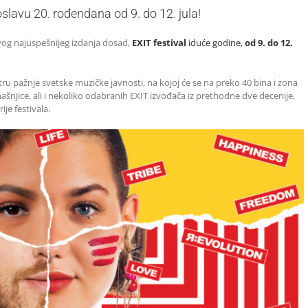
oslavu 20. rođendana od 9. do 12. jula!
og najuspešnijeg izdanja dosad,
EXIT festival
iduće godine,
od 9. do 12.
ru pažnje svetske muzičke javnosti, na kojoj će se na preko 40 bina i zona
ašnjice, ali i nekoliko odabranih EXIT izvođača iz prethodne dve decenije,
ije festivala.