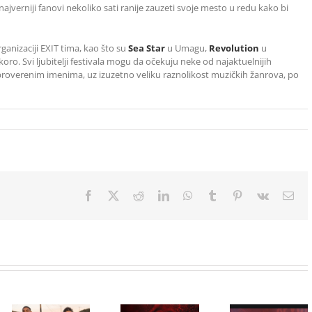
ajverniji fanovi nekoliko sati ranije zauzeti svoje mesto u redu kako bi
organizaciji EXIT tima, kao što su
Sea Star
u Umagu,
Revolution
u
koro. Svi ljubitelji festivala mogu da očekuju neke od najaktuelnijih
proverenim imenima, uz izuzetno veliku raznolikost muzičkih žanrova, po
Facebook
X
Reddit
LinkedIn
WhatsApp
Tumblr
Pinterest
Vk
Ema
Film
NIMRODS,