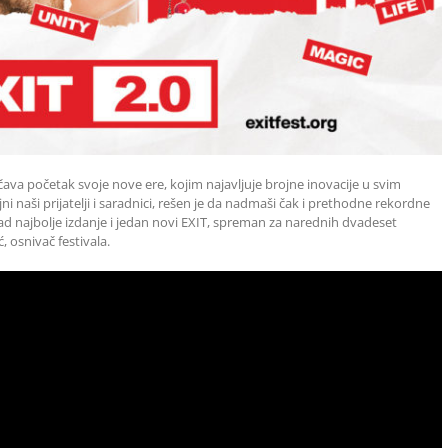
ačava početak svoje nove ere, kojim najavljuje brojne inovacije u svim
ni naši prijatelji i saradnici, rešen je da nadmaši čak i prethodne rekordne
d najbolje izdanje i jedan novi EXIT, spreman za narednih dvadeset
 osnivač festivala.