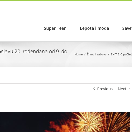
Super Teen
Lepota i moda
Save
roslavu 20. rođendana od 9. do
Home
Život i zabava
EXIT 2.0 počinj
Previous
Next