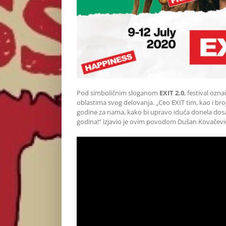
Pod simboličnim sloganom
EXIT 2.0
, festival ozn
oblastima svog delovanja. „Ceo EXIT tim, kao i broj
godine za nama, kako bi upravo iduća donela dosa
godina!“ izjavio je ovim povodom Dušan Kovačević,