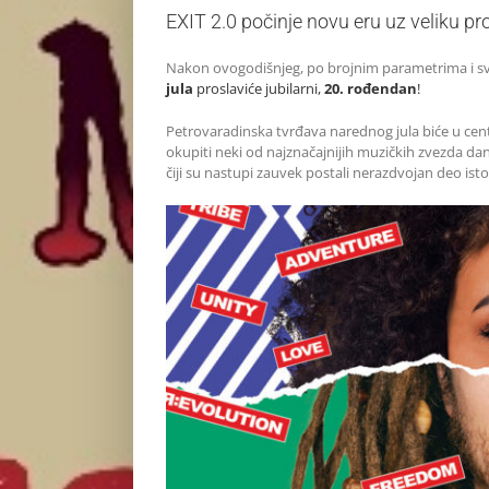
EXIT 2.0 počinje novu eru uz veliku pr
Nakon ovogodišnjeg, po brojnim parametrima i sv
jula
proslaviće jubilarni,
20. rođendan
!
Petrovaradinska tvrđava narednog jula biće u cent
okupiti neki od najznačajnijih muzičkih zvezda dan
čiji su nastupi zauvek postali nerazdvojan deo istor