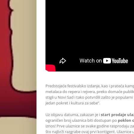
Predstojeće festivalsko izdanje, kao i prateća kamp
metalaca do repera i rejvera, preko domaće publike 
stigli u Novi Sad i tako potvrdili zašto je popularni
jedan pokret i kultura za sebe“.
Uz objavu datuma, zakazan je i
start prodaje ula
ograničen broj ulaznica biti dostupan po
poklon c
iznos! Prve ulaznice se svake godine rasprodaju z
što najbrži razgrabe ovaj prvi kontigent. Ulaznice