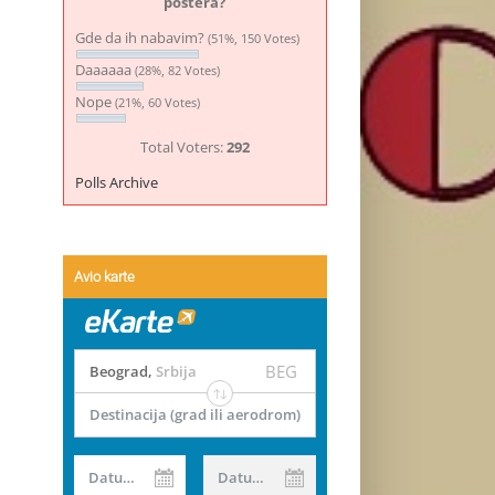
postera?
Gde da ih nabavim?
(51%, 150 Votes)
Daaaaaa
(28%, 82 Votes)
Nope
(21%, 60 Votes)
Total Voters:
292
Polls Archive
Avio karte
BEG
Beograd
,
Srbija
Destinacija (grad ili aerodrom)
Datum od
Datum do