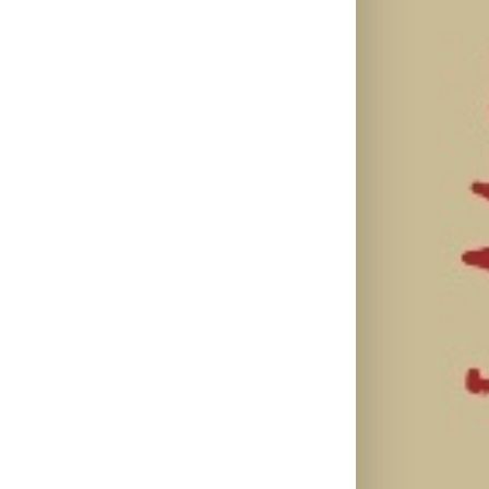
otvaranje
besplatnoj
HBO Max
studijskog
regionalnoj AI
predstavio
filma u Srbiji:
edukaciji i
službeni
Spajdermen:
nauči kako da
trejler za novu
Novi dan
veštačku
DC seriju
oborio rekord
inteligenciju
„Fenjeri“
već prvog
primeniš u
vikenda
praksi