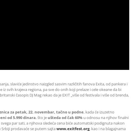
anja, slaviće jedinstvo naizgled sasvim različitih fanova Exita, od pankera i
iz svih krajeva regiona, pa sve do onih koji prelaze i cele okeane da bi
 britanski časopis DJ Mag rekao da je EXIT „više od festivala i više od brenda,
znica
za petak, 22. novembar, tačno u podne
, kada će izuzetno
eni od 5.990 dinara
, što je
ušteda od čak 60%
u odnosu na njihov finalni
a svega par sati, a njihova sledeća cena biće automatski podignuta nakon
 u Srbiji prodavaće se putem sajta
www.exitfest.org
, kao i na blagajnama