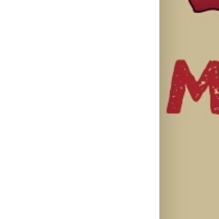
il
Karol G
objavila singl
„Matadora“ i
Silente
Ariana Grande
najavila novi