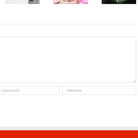
NYX
Objavljen
album „No Me
Professional
album „Music,
Arrepiento de
Makeup „If
Fashion, Film“
Sentir Tanto“
You NYX, You
uz ekskluzivno
koji stiže 7.
Know“
preslušavanje
avgusta
Volume 2
u
MASCOMSTORE