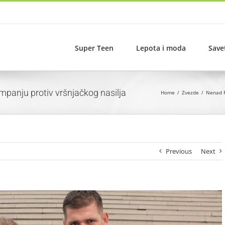
Super Teen
Lepota i moda
Save
panju protiv vršnjačkog nasilja
Home
Zvezde
Nenad P
Previous
Next