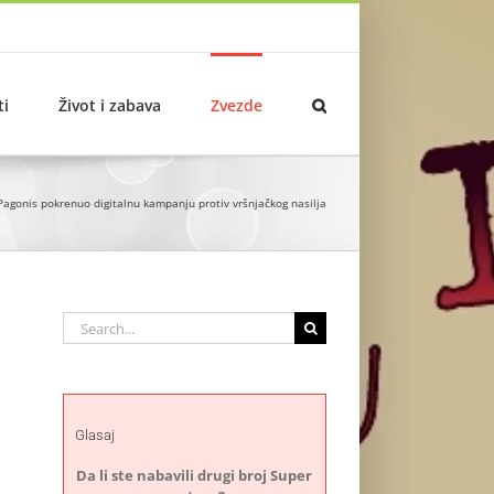
ti
Život i zabava
Zvezde
agonis pokrenuo digitalnu kampanju protiv vršnjačkog nasilja
Search
for:
Glasaj
Da li ste nabavili drugi broj Super