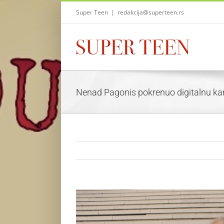
Skip
Super Teen
|
redakcija@superteen.rs
to
content
Nenad Pagonis pokrenuo digitalnu kam
View
Larger
Image