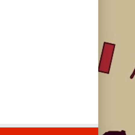
objavio novi
objavila osmi
album „No Me
singl “Prije ili
studijski
Arrepiento de
kasnije”
album „petal“
Sentir Tanto“
koji stiže 7.
avgusta