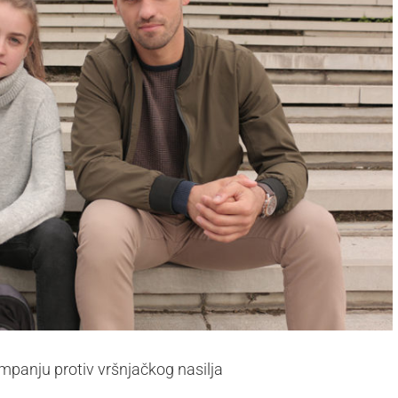
panju protiv vršnjačkog nasilja