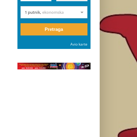
1 putnik
,
ekonomska
Pretraga
Avio karte