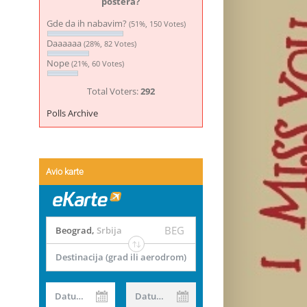
postera?
Gde da ih nabavim?
(51%, 150 Votes)
Daaaaaa
(28%, 82 Votes)
Nope
(21%, 60 Votes)
Total Voters:
292
Polls Archive
Avio karte
BEG
Beograd
,
Srbija
Destinacija (grad ili aerodrom)
Datum od
Datum do