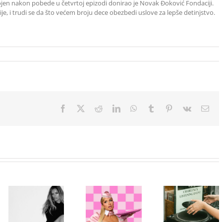
ojen nakon pobede u četvrtoj epizodi donirao je Novak Đoković Fondaciji.
e, i trudi se da što većem broju dece obezbedi uslove za lepše detinjstvo.
Facebook
X
Reddit
LinkedIn
WhatsApp
Tumblr
Pinterest
Vk
Ema
Beograd
Paris Hilton
među prvim
Karol G
ponovo u ulozi
stanicama
objavila singl
„Gloss Boss“
nove ere
„Matadora“ i
u kampanji
Charli xcx:
najavila novi