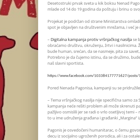
Desetostruki prvak sveta u kik boksu Nenad Pagon
mlade od 14 do 19 godina da poštuju i brinu o svo
Projekat je podržan od strane Ministarstva omladine
spot je objavljen na društvenim mrežama, i već je
–
Digitalna kampanja protiv vršnjačkog nasilja
se b
obraćamo društvu, okruženju, žrtvi i nasilnicima
bude human, srećan, da se nasmeje, pita za savet, 
Potrebno je da čujemo istinu, da se družimo, bude
naš slavni sportista.
https://www.facebook.com/103384177771627/posts
Pored Nenada Pagonisa, kampanji su se pridružile 
– Tema vršnjačkog nasilja nije specifična samo za 
kampanja neće rešiti problem ali može skrenuti pa
pažljivo osmislili jer se radi o vrlo osetljivoj temi 
to u ime udruženja građana i građanki „Margina“ 
Pagonis je osvedočeni humanitarac, o čemu govori 
decu iz socijalno ugroženih porodica, ali i za ostal