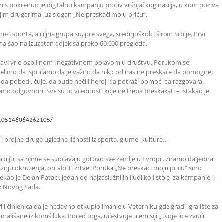
is pokrenuo je digitalnu kampanju protiv vršnjačkog nasilja, u kom poziva
jim drugarima, uz slogan „Ne preskači moju priču“.
 i sporta, a ciljna grupa su, pre svega, srednjoškolci širom Srbije. Prvi
 naišao na izuzetan odjek sa preko 60.000 pregleda.
avi vrlo ozbiljnom i negativnom pojavom u društvu. Porukom se
. Želimo da ispričamo da je važno da niko od nas ne preskače da pomogne,
da pobedi, čuje, da bude nečiji heroj, da potraži pomoć, da razgovara.
mo odgovorni. Sve su to vrednosti koje ne treba preskakati – istakao je
/105146064262105/
i brojne druge ugledne ličnosti iz sporta, glume, kulture…
Srbiju, sa njime se suočavaju gotovo sve zemlje u Evropi . Znamo da jedna
žnju okruženja, ohrabriti žrtve. Poruka „Ne preskači moju priču“ smo
– rekao je Dejan Pataki, jedan od najzaslužnijih ljudi koji stoje iza kampanje, i
iz Novog Sada.
i činjenica da je nedavno otkupio imanje u Veterniku gde gradi igralište za
e mališane iz komšiluka. Pored toga, učestvuje u emisiji „Tvoje lice zvuči