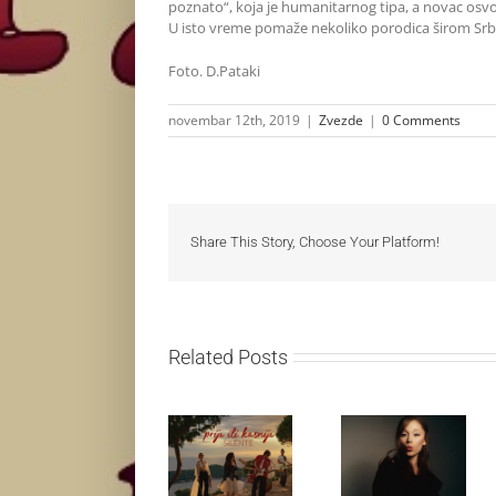
poznato“, koja je humanitarnog tipa, a novac osv
U isto vreme pomaže nekoliko porodica širom Srbij
Foto. D.Pataki
novembar 12th, 2019
|
Zvezde
|
0 Comments
Share This Story, Choose Your Platform!
Related Posts
Silente
Ariana Grande