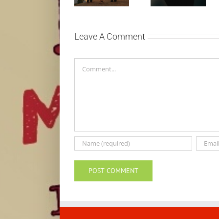
objavio novi
objavila osmi
singl “Prije ili
studijski
kasnije”
album „petal“
Leave A Comment
Comment