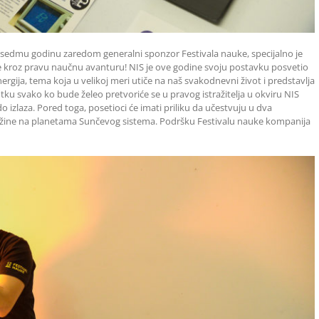
 sedmu godinu zaredom generalni sponzor Festivala nauke, specijalno je
e kroz pravu naučnu avanturu! NIS je ove godine svoju postavku posvetio
ergija, tema koja u velikoj meri utiče na naš svakodnevni život i predstavlja
u svako ko bude želeo pretvoriće se u pravog istražitelja u okviru NIS
 izlaza. Pored toga, posetioci će imati priliku da učestvuju u dva
težine na planetama Sunčevog sistema. Podršku Festivalu nauke kompanija