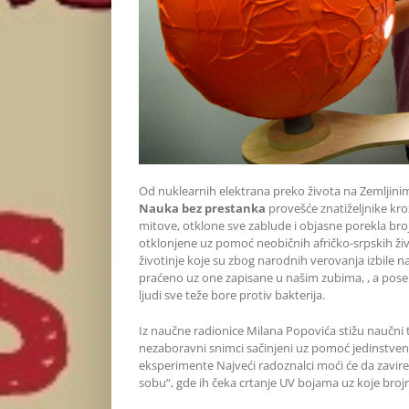
Od nuklearnih elektrana preko života na Zemljinim
Nauka bez prestanka
provešće znatiželjnike kro
mitove, otklone sve zablude i objasne porekla broj
otklonjene uz pomoć neobičnih afričko-srpskih živ
životinje koje su zbog narodnih verovanja izbile na
praćeno uz one zapisane u našim zubima, , a pose
ljudi sve teže bore protiv bakterija.
Iz naučne radionice Milana Popovića stižu naučni 
nezaboravni snimci sačinjeni uz pomoć jedinstven
eksperimente Najveći radoznalci moći će da zavire 
sobu“, gde ih čeka crtanje UV bojama uz koje broj