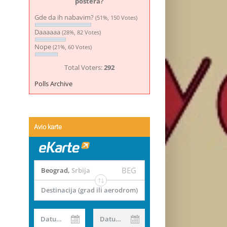
postera?
Gde da ih nabavim?
(51%, 150 Votes)
Daaaaaa
(28%, 82 Votes)
Nope
(21%, 60 Votes)
Total Voters:
292
Polls Archive
Avio karte
BEG
Beograd
,
Srbija
Destinacija (grad ili aerodrom)
Datum od
Datum do