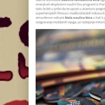
smenjivati eksplozivni naučni šou programi iz Francu
tako će biti u prilici da se upusti u avanturu poig
superherojskih filmova i mađioničarskih trikova i
atmosferom odisaće
Mala naučna bina
u hali 3
razigravanje moždanih vijuga, uz razbijanje mitova i