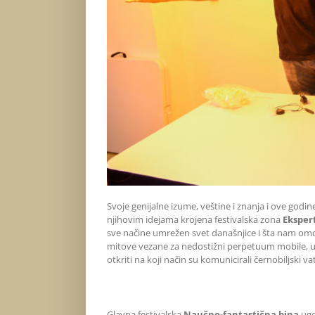
Svoje genijalne izume, veštine i znanja i ove godin
njihovim idejama krojena festivalska zona
Eksper
sve načine umrežen svet današnjice i šta nam omog
mitove vezane za nedostižni perpetuum mobile, uh
otkriti na koji način su komunicirali černobiljski 
Glavna festivalska
Naučno-fantastična bina
ugo