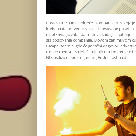
Postavka „Znanje pokreće“ kompanije NIS, koja je
kreirana da provede sve zainteresovane posetioc
razotkrivanju zabluda i mitova kada je u pitanju en
srž poslovanja kompanije. U ovom zanimljivom kutk
Escape Room-a, gde će ga tačni odgovori odvesti do
eksperimenta – sa letećim tanjirima i merenjem 
NIS realizuje pod sloganom „Budućnost na delu“.