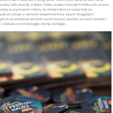
ske, SAD, Austrije, Poljske, Češke, Izraela i Estonije! Publika svih uzrasta
ravanja sa sopstvenim čulima, da otkrije kakva se nauka krije iza
li pak da uživaju u vatrenim eksperimentima. Sasvim drugačijom
, gde će se smenjivati tematski naučni kvizovi, savršeni za naučni predah i
 zabluda iz stomatologije, istorije, biologije…