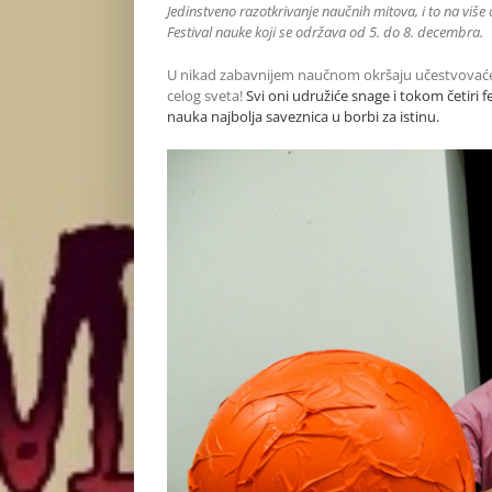
Jedinstveno razotkrivanje naučnih mitova, i to na viš
Festival nauke koji se održava od 5. do 8. decembra.
U nikad zabavnijem naučnom okršaju učestvovaće vi
celog sveta!
Svi oni udružiće snage i tokom četiri 
nauka najbolja saveznica u borbi za istinu.