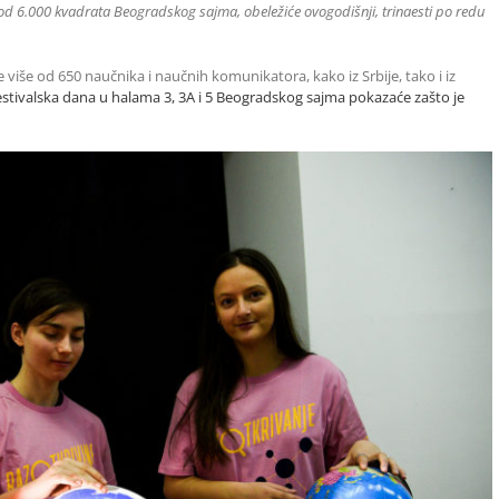
e od 6.000 kvadrata Beogradskog sajma, obeležiće ovogodišnji, trinaesti po redu
še od 650 naučnika i naučnih komunikatora, kako iz Srbije, tako i iz
festivalska dana u halama 3, 3A i 5 Beogradskog sajma pokazaće zašto je