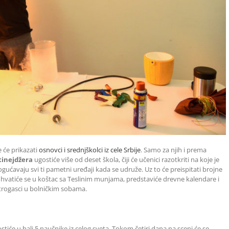
e će prikazati
osnovci i srednjškolci iz cele Srbije
. Samo za njih i prema
tinejdžera
ugostiće više od deset škola, čiji će učenici razotkriti na koje je
ućavaju svi ti pametni uređaji kada se udruže. Uz to će preispitati brojne
vatiće se u koštac sa Teslinim munjama, predstaviće drevne kalendare i
vatrogasci u bolničkim sobama.
stiće u hali 5 naučnike iz celog sveta. Tokom četiri dana na sceni će se