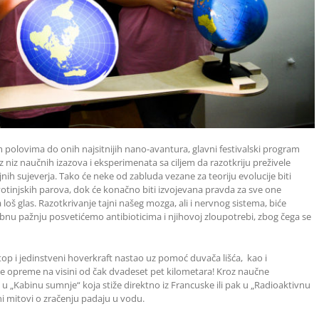
 polovima do onih najsitnijih nano-avantura, glavni festivalski program
z niz naučnih izazova i eksperimenata sa ciljem da razotkriju preživele
nih sujeverja. Tako će neke od zabluda vezane za teoriju evolucije biti
otinjskih parova, dok će konačno biti izvojevana pravda za sve one
 loš glas. Razotkrivanje tajni našeg mozga, ali i nervnog sistema, biće
bnu pažnju posvetićemo antibioticima i njihovoj zloupotrebi, zbog čega se
top i jedinstveni hoverkraft nastao uz pomoć duvača lišća, kao i
e opreme na visini od čak dvadeset pet kilometara! Kroz naučne
u „Kabinu sumnje“ koja stiže direktno iz Francuske ili pak u „Radioaktivnu
ni mitovi o zračenju padaju u vodu.