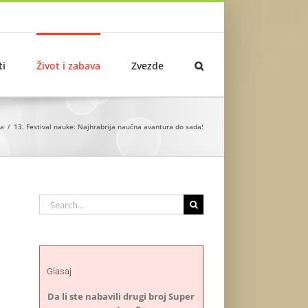
ti
Život i zabava
Zvezde
va
13. Festival nauke: Najhrabrija naučna avantura do sada!
Search
for:
Glasaj
Da li ste nabavili drugi broj Super