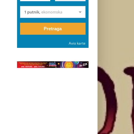
1 putnik
,
ekonomska
Pretraga
Avio karte