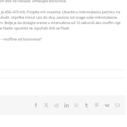
kom dok ne navlaže. Umešajte borovnice.
ina je 450–473 ml). Pospite vrh orasima. Ubacite u mikrotalasnu pećnicu na
a dodir, otprilke minut i po do dva, zavisno od snage vaše mikrotalasne.
m. Bolje je da dodajte vreme u intervalima od 10 sekundi ako muffin nije
e hladio spustiće se. ispuhati dok se hladi.
 – muffine od borovnice?
Facebook
X
Reddit
LinkedIn
WhatsApp
Tumblr
Pinterest
Vk
Ema