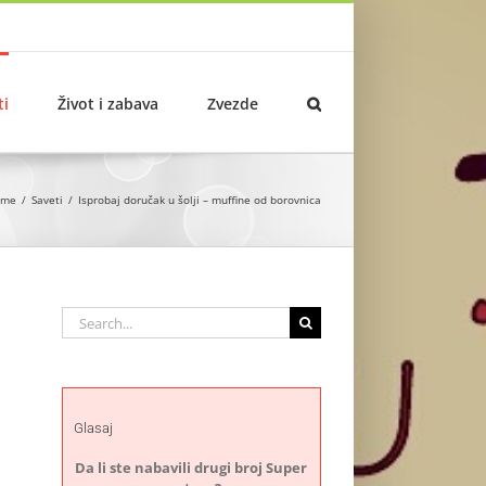
ti
Život i zabava
Zvezde
ome
Saveti
Isprobaj doručak u šolji – muffine od borovnica
Search
for:
Glasaj
Da li ste nabavili drugi broj Super