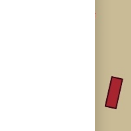
Treniraj
Kako mladi
pametno:
vozači mogu
Kako da
Zašto je
pametno da
izbegneš
važno da
planiraju
povrede i
spavaš 8 sati?
putovanje
ostaneš u top
automobilom?
formi