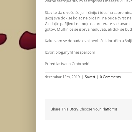
vlažne sastojke suvim sastojcima i mešajte viljuš
Stavite da u veću šolju ili činiju ( idealna zaprem
jakoj sve dok se kolač ne proširi i ne bude čvrst n
Gledajte pažljivo i nemoje da preterate sa kuvanje
gotov. Muffin će se isprva naduvati, ali dok se bud
Kako vam se dopada ovaj neobični doručka u šolji
Izvor: blog.myfitnesspal.com
Priredila: Ivana Grabrović
decembar 13th, 2019
|
Saveti
|
0 Comments
Share This Story, Choose Your Platform!