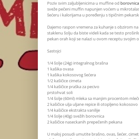
Poziv svim zaljubljenicima u muffine od
borovnica
sveže pečeni muffin napunjen voćem u mikrotalas
šećeru i kalorijama u poređenju s tipičnim pekars
Dajemo raspon vremena za kuhanje s obzirom na to 
staklenu šolju da biste videli kada se testo prošir
pekan orah koji se nalazi u ovom receptu svojim 
Sastojci
1/4 šolje (24g) integralnog brašna
1 kašika ovasa
1 kašika kokosovog šećera
1/2 kašičice cimeta
1/4 kašičice praška za pecivo
prstohvat soli
1/4 šolje (60ml) mleka sa manjim procentom mleč
2 kašičice ulja uljane repice ili otopljeno kokosovo 
1/4 kašičice ekstrakta vanilije
1/4 šolje (40g) svežih borovnica
2 kašičice naseckanih prepečenih pekana
U maloj posudi umutite brašno, ovas, šećer, cimet, p