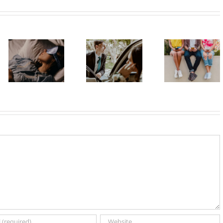
Matura bez
Zašto su
stresa:
pametni
Zašto je
organizacija
telefoni
važno da
dolaska,
postali deo
spavaš 8 sati?
odlaska i
identiteta
zajedničkog
mladih?
prevoza