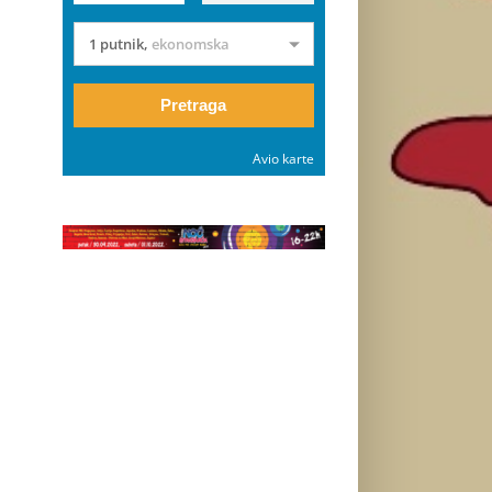
1 putnik
,
ekonomska
Pretraga
Avio karte