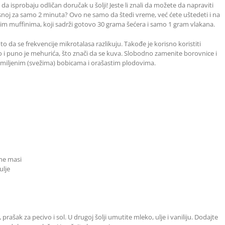
da isprobaju odličan doručak u šolji! Jeste li znali da možete da napraviti
noj za samo 2 minuta? Ovo ne samo da štedi vreme, već ćete uštedeti i na
kim muffinima, koji sadrži gotovo 30 grama šećera i samo 1 gram vlakana.
da se frekvencije mikrotalasa razlikuju. Takođe je korisno koristiti
ilo i puno je mehurića, što znači da se kuva. Slobodno zamenite borovnice i
omiljenim (svežima) bobicama i orašastim plodovima.
ne masi
ulje
rašak za pecivo i sol. U drugoj šolji umutite mleko, ulje i vaniliju. Dodajte