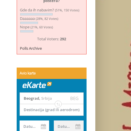
postera?
Gde da ih nabavim?
(51%, 150 Votes)
Daaaaaa
(28%, 82 Votes)
Nope
(21%, 60 Votes)
Total Voters:
292
Polls Archive
Avio karte
BEG
Beograd
,
Srbija
Destinacija (grad ili aerodrom)
Datum od
Datum do