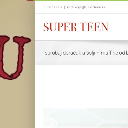
Skip
Super Teen
|
redakcija@superteen.rs
to
content
Isprobaj doručak u šolji – muffine od
View
Larger
Image