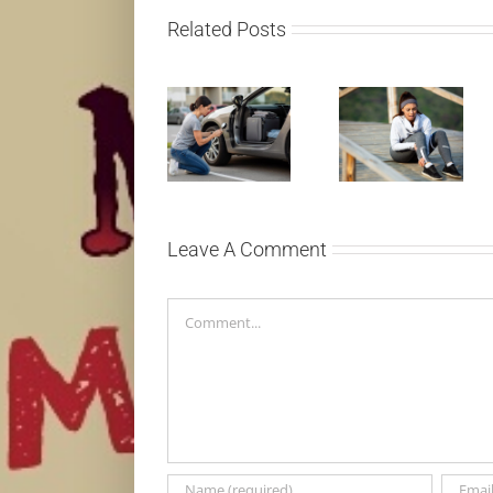
Related Posts
Treniraj
Kako mladi
pametno:
vozači mogu
Kako da
pametno da
izbegneš
planiraju
povrede i
putovanje
ostaneš u top
automobilom?
formi
Leave A Comment
Comment