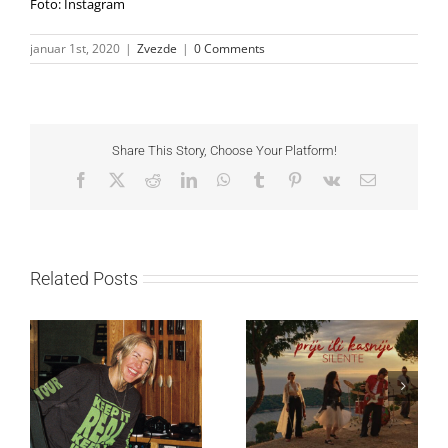
Foto: Instagram
januar 1st, 2020
|
Zvezde
|
0 Comments
Share This Story, Choose Your Platform!
Facebook
X
Reddit
LinkedIn
WhatsApp
Tumblr
Pinterest
Vk
Email
Related Posts
Ellie Goulding otkriva
Silente objavio novi
nežniju stranu novim
singl “Prije ili kasnije”
singlom „4 Seasons“