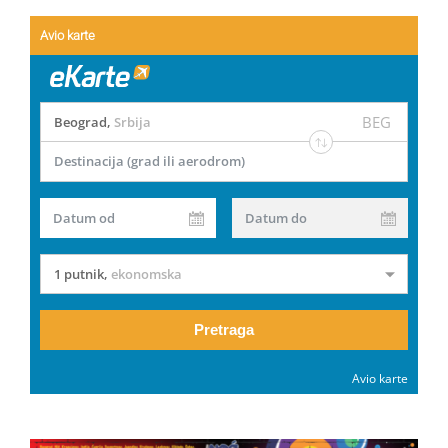
Avio karte
BEG
Beograd
,
Srbija
Destinacija (grad ili aerodrom)
Datum od
Datum do
1 putnik
,
ekonomska
Pretraga
Avio karte