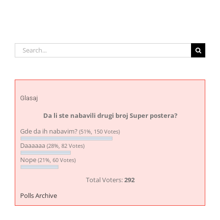
Search
for:
Glasaj
Da li ste nabavili drugi broj Super postera?
Gde da ih nabavim?
(51%, 150 Votes)
Daaaaaa
(28%, 82 Votes)
Nope
(21%, 60 Votes)
Total Voters:
292
Polls Archive