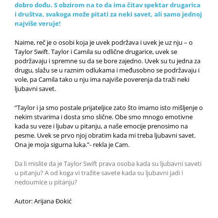
dobro dođu. S obzirom na to da ima čitav spektar drugarica
i društva, svakoga može pitati za neki savet, ali samo jednoj
najviše veruje!
Naime, reč je o osobi koja je uvek podržava i uvek je uz nju – o
Taylor Swift. Taylor i Camila su odlične drugarice, uvek se
podržavaju i spremne su da se bore zajedno. Uvek su tu jedna za
drugu, slažu se u raznim odlukama i međusobno se podržavaju i
vole, pa Camila tako u nju ima najviše poverenja da traži neki
ljubavni savet.
”Taylor i ja smo postale prijateljice zato što imamo isto mišljenje o
nekim stvarima i dosta smo slične. Obe smo mnogo emotivne
kada su veze i ljubav u pitanju, a naše emocije prenosimo na
pesme. Uvek se prvo njoj obratim kada mi treba ljubavni savet.
Ona je moja sigurna luka.”- rekla je Cam.
Da li mislite da je Taylor Swift prava osoba kada su ljubavni saveti
u pitanju? A od koga vi tražite savete kada su ljubavni jadi i
nedoumice u pitanju?
Autor: Arijana Đokić