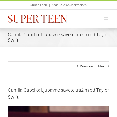
Skip
Super Teen
|
redakcija@superteen.rs
to
content
Camila Cabello: Ljubavne savete tražim od Taylor
Swift!
Previous
Next
Camila Cabello: Ljubavne savete tražim od Taylor
Swift!