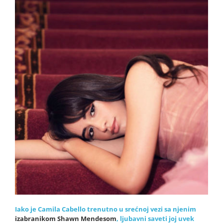
Iako je Camila Cabello trenutno u srećnoj vezi sa njenim
izabranikom Shawn Mendesom
, ljubavni saveti joj uvek