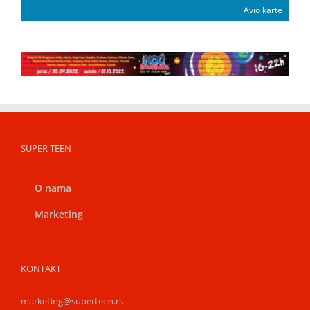
Avio karte
SUPER TEEN
O nama
Marketing
KONTAKT
marketing@superteen.rs