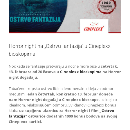
Horror night na „Ostrvu fantazija“ u Cineplexx
bioskopima
Noć kada se fantazije pretvaraju u noćne more biće u
četvrtak,
13. februara od 20 časova u
Cineplexx bioskopima
na Horror
night događaju.
Zabačeno tropsko ostrvo liči na fenomenalnu ideju za odmor,
međutim,
jedan četvrtak, konkretno 13. februar doneće
nam Horror night događaj u Cineplexx bioskope
, uz ideju o
idealnom, relaksirajućem odmoru. Svi članovi Cineplexx bonus
kluba
uz kupljenu ulaznicu za Horror night i film
„Ostrvo
fantazija“
ostvariće dodatnih 1000 bonus bodova na svojoj
Cineplexx kartici.