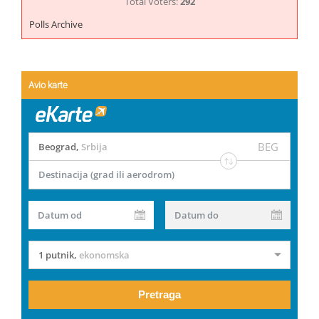
Total Voters:
292
Polls Archive
Avio karte
BEG
Beograd
,
Srbija
Destinacija (grad ili aerodrom)
Datum od
Datum do
1 putnik
,
ekonomska
Pretraga