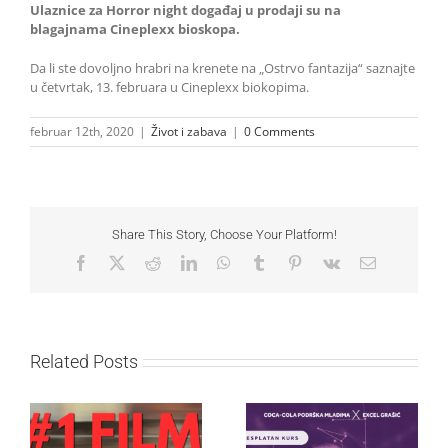
Ulaznice za Horror night događaj u prodaji su na
blagajnama Cineplexx bioskopa.
Da li ste dovoljno hrabri na krenete na „Ostrvo fantazija“ saznajte
u četvrtak, 13. februara u Cineplexx biokopima.
februar 12th, 2020
|
Život i zabava
|
0 Comments
Share This Story, Choose Your Platform!
Facebook
X
Reddit
LinkedIn
WhatsApp
Tumblr
Pinterest
Vk
Email
Related Posts