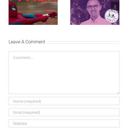
Najuspešnije otvaranje
Priključi se besplatnoj
studijskog filma u Srbiji:
regionalnoj AI edukaciji
Spajdermen: Novi dan
i nauči kako da
oborio rekord već prvog
veštačku inteligenciju
vikenda
primeniš u praksi
Leave A Comment
Comment