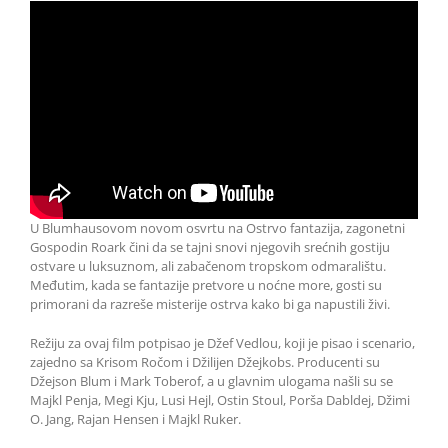
U Blumhausovom novom osvrtu na Ostrvo fantazija, zagonetni
Gospodin Roark čini da se tajni snovi njegovih srećnih gostiju
ostvare u luksuznom, ali zabačenom tropskom odmaralištu.
Međutim, kada se fantazije pretvore u noćne more, gosti su
primorani da razreše misterije ostrva kako bi ga napustili živi.
Režiju za ovaj film potpisao je Džef Vedlou, koji je pisao i scenario,
zajedno sa Krisom Ročom i Džilijen Džejkobs. Producenti su
Džejson Blum i Mark Toberof, a u glavnim ulogama našli su se
Majkl Penja, Megi Kju, Lusi Hejl, Ostin Stoul, Porša Dabldej, Džimi
O. Jang, Rajan Hensen i Majkl Ruker.