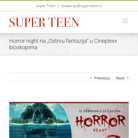
Skip
Super Teen
|
redakcija@superteen.rs
to
content
Horror night na „Ostrvu fantazija“ u Cineplexx
bioskopima
Previous
Next
View
Larger
Image