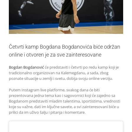
Četvrti kamp Bogdana Bogdanovića biće održan
online i otvoren je za sve zainteresovane
Bogdan Bogdanović
će predstaviti i četvrti po redu kamp koji je
tradicionalno organizovan na Kalemegdanu, a sada, zbog
poznate situacije u zemlji i svetu, dobija svoju online verziju.
Putem Instagram live platforme, svakog dana će biti
prezentovana jedna tema kao i sagovornici koji će zajedno sa
Bogdanom predstaviti mladim talentima, sportistima, vrednosti
koje su važne, dati im ključne savete, a svi zainteresovani biće u
prilici da im uživo šalju i pitanja i komentare.