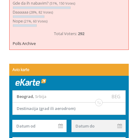
Gde da ih nabavim?
(51%, 150 Votes)
Daaaaaa
(28%, 82 Votes)
Nope
(21%, 60 Votes)
Total Voters:
292
Polls Archive
Avio karte
BEG
Beograd
,
Srbija
Destinacija (grad ili aerodrom)
Datum od
Datum do