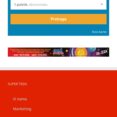
1 putnik
,
ekonomska
Pretraga
Avio karte
SUPER TEEN
O nama
Marketing