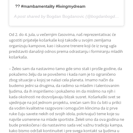
?? #mambamentality #livingmydream
A post shared by
Bogdan Bogdanovic
(@bogdanbogdanovic) on
Od 2. do 4. jula, u večernjim časovima, naš reprezentativac će
ugostiti prijatelje košarkaše koji takođe u svojim zemljama
organizuju kampove, kao i iskusne trenere koji će iz svog ugla
predstaviti današnji odnos prema odrastanju i formiranju mladih
košarkaša.
– Želeo sam da nastavimo tamo gde smo stali i prošle godine, da
pokažemo želju da se povežemo i kada nam je to ograničeno
zbog situacije u kojoj se nalazi cela planeta. Imamo način da
budemo jedni sa drugima, da radimo sa mladim i talentovanim
ljudima, da ih inspirišemo i pokažemo im da mislimo na njih i
kada okolnosti ne dozvoljavaju blizak susret. Košarkaški svet se
ujedinjuje na još jednom projektu, srećan sam što ću biti u prilici
da vodim kvalitetne razgovore i omogućim klincima da iz prve
ruke čuju savete nekih od svojih idola, pokrivajući teme koje su
najviše usmerene na mlade sportiste. Želeli smo da ova godina ne
bude preskočena i da nastavimo sada već važnu tradiciju kampa,
kako bismo održali kontinuitet i pre svega kontakt sa ljudima u