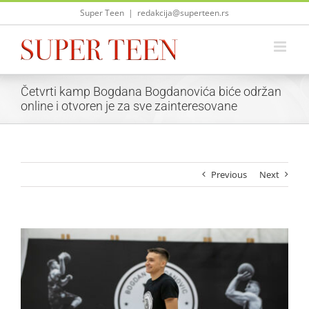
Skip
Super Teen
|
redakcija@superteen.rs
to
content
Četvrti kamp Bogdana Bogdanovića biće održan
online i otvoren je za sve zainteresovane
Previous
Next
View
Larger
Image