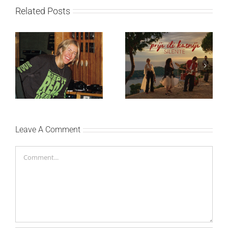
Related Posts
Ellie Goulding otkriva
Silente objavio novi
nežniju stranu novim
singl “Prije ili kasnije”
singlom „4 Seasons“
Leave A Comment
Comment