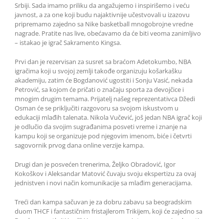
Srbiji. Sada imamo priliku da angažujemo i inspirišemo i veću
javnost, a za one koji budu najaktivnije učestvovali u izazovu
pripremamo zajedno sa Nike basketball mnogobrojne vredne
nagrade. Pratite nas live, obećavamo da će biti veoma zanimljivo
– istakao je igrač Sakramento Kingsa.
Prvi dan je rezervisan za susret sa braćom Adetokumbo, NBA
igračima koji u svojoj zemlji takođe organizuju košarkašku
akademiju, zatim će Bogdanović ugostiti i Sonju Vasić, nekada
Petrović, sa kojom će pričati o značaju sporta za devojčice i
mnogim drugim temama. Prijatelj našeg reprezentativca Džedi
Osman će se priključiti razgovoru sa svojom iskustvom u
edukaciji mlađih talenata. Nikola Vučević, još jedan NBA igrač koji
je odlučio da svojim sugrađanima posveti vreme i znanje na
kampu koji se organizuje pod njegovim imenom, biće i četvrti
sagovornik prvog dana online verzije kampa.
Drugi dan je posvećen trenerima, Željko Obradović, Igor
Kokoškov i Aleksandar Matović čuvaju svoju ekspertizu za ovaj
jednistven i novi način komunikacije sa mlađim generacijama.
Treći dan kampa sačuvan je za dobru zabavu sa beogradskim
duom THCF i fantastičnim fristajlerom Trikijem, koji će zajedno sa