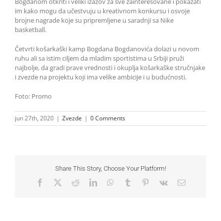
Bogdanom otkriti i veliki izazov za sve zainteresovane i pokazati
im kako mogu da učestvuju u kreativnom konkursu i osvoje
brojne nagrade koje su pripremljene u saradnji sa Nike
basketball.
Četvrti košarkaški kamp Bogdana Bogdanovića dolazi u novom
ruhu ali sa istim ciljem da mladim sportistima u Srbiji pruži
najbolje, da gradi prave vrednosti i okuplja košarkaške stručnjake
i zvezde na projektu koji ima velike ambicije i u budućnosti.
Foto: Promo
jun 27th, 2020
|
Zvezde
|
0 Comments
Share This Story, Choose Your Platform!
Facebook
X
Reddit
LinkedIn
WhatsApp
Tumblr
Pinterest
Vk
Email