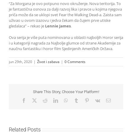
“Za Morgana je ovo potpuno novo okruženje. Nova teritorija. To
je fantastična osnova za dalji razvoj lika i pravce u kojima njegova
priča može da se uklopi svet Fear the Walking Dead-a. Zaista sam
uživao u ovom izazovu i jedva čekam da čujem prve utiske
gledalaca” – rekao je
Lennie James
.
Ova serija je više puta nominovana u oblasti najboljih Horor serija
i u kategoriji nagrada za Najbolje glumce od strane Akademije za
naučnu fantastiku i horor film Sjedinjenih Američkih Država.
jun 29th, 2020
|
Život i zabava
|
0 Comments
Share This Story, Choose Your Platform!
Facebook
X
Reddit
LinkedIn
WhatsApp
Tumblr
Pinterest
Vk
Email
Related Posts