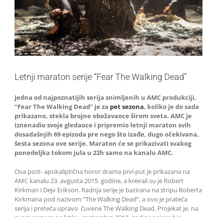
Letnji maraton serije “Fear The Walking Dead”
Jedna od najpoznatijih serija snimljenih u AMC produkciji,
“Fear The Walking Dead” je za
pet sezona
, koliko je do sada
prikazano, stekla brojne obožavaoce širom sveta. AMC je
iznenadio svoje gledaoce i pripremio letnji maraton svih
dosadašnjih 69 epizoda pre nego što izađe, dugo očekivana,
šesta sezona ove serije. Maraton će se prikazivati svakog
ponedeljka tokom jula u 22h samo na kanalu AMC.
Ova post- apokaliptična horor drama prvi put je prikazana na
AMC kanalu 23. avgusta 2015. godine, a kreirali su je Robert
Kirkman i Dejv Erikson. Radnja serije je bazirana na stripu Roberta
Kirkmana pod nazivom “The Walking Dead”, a ovo je prateća
serija i preteča upravo čuvene The Walking Dead. Projekat je, na