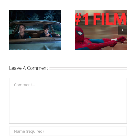
SF NIGHT: POSLEDNJI
Najuspešnije otvaranje
DANI ULICE
studijskog filma u Srbiji:
HRASTOVA u Concept
Spajdermen: Novi dan
Cinema i CineStar
oborio rekord već prvog
bioskopima 12. avgusta
vikenda
Leave A Comment
Comment