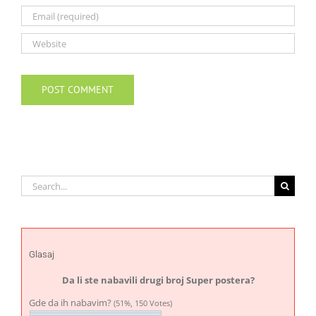
Search
for:
Glasaj
Da li ste nabavili drugi broj Super postera?
Gde da ih nabavim?
(51%, 150 Votes)