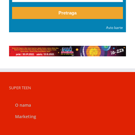
Pretraga
Avio karte
SUPER TEEN
O nama
Marketing