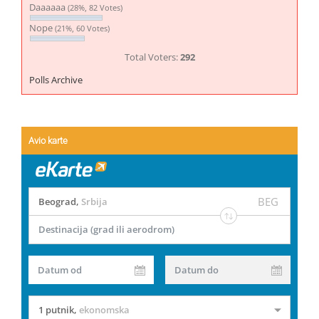
Daaaaaa
(28%, 82 Votes)
Nope
(21%, 60 Votes)
Total Voters:
292
Polls Archive
Avio karte
BEG
Beograd
,
Srbija
Destinacija (grad ili aerodrom)
Datum od
Datum do
1 putnik
,
ekonomska