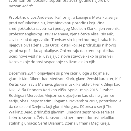
svom samom početku, septembra 2013. godine najpre bio
nazvan
Kobalt.
Prvobitno u Los Anđelesu, Kaliforniji, a kasnije u Meksiku, serija
prati nefunkcionalnu, kombinovanu porodicu koju čine
srednjoškolska savetnica i pedagog Medison Klark, njen verenik,
profesor engleskog Trevis Manava, njena ćerka Alisa i sin Nik,
zavisnik od droge, zatim Trevisov sin iz prethodnog braka Kris,
njegova bivša žena Liza Ortiz i ostali koji se pridružuju njihovoj
grupi na početku apokalipse. Oni moraju da krenu ispočetka,
učeći nove veštine i usvajajući nove stavove kako bi preživeli
izazove koje donosi raspadanje civilizacije oko njih.
Decembra 2014, objavljene su prve četiri uloge u kojima su
glumili: Kim Dikens kao Medison Klark, glavni ženski karakter; Klif
Kertis kao Travis Manava, glavni muški karakter; Frenk Dilejn kao
Nik, i Ališa Debnam-Keri kao Ališa. Aprila i maja 2015, Elizabet
Rodrigez i Mercedes Mejson su objavljene kao stalne glumice
serije, obe u nepoznatim ulogama. Novembra 2017, potvrđeno je
da će se Leni Džejms, koji glumi Morgana Džonsa u seriji The
Walking Dead, pridružiti glavnim junacima sestrinske serije za
četvrtu sezonu. Četvrta sezona istovremeno donosi nekoliko
stalnih glumaca: Geret Dilahant, Džena Elfman i Megi Grejs.