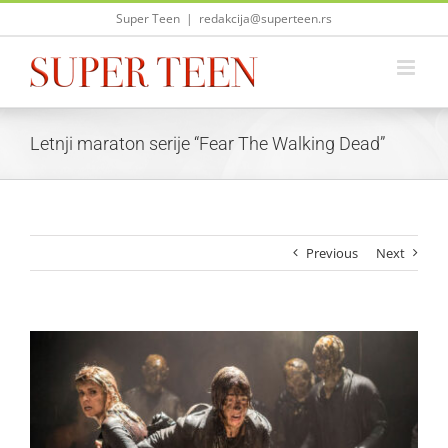
Skip
Super Teen
|
redakcija@superteen.rs
to
content
Letnji maraton serije “Fear The Walking Dead”
Previous
Next
View
Larger
Image