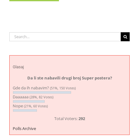
Search
for:
Glasaj
Da li ste nabavili drugi broj Super postera?
Gde da ih nabavim?
(51%, 150 Votes)
Daaaaaa
(28%, 82 Votes)
Nope
(21%, 60 Votes)
Total Voters:
292
Polls Archive