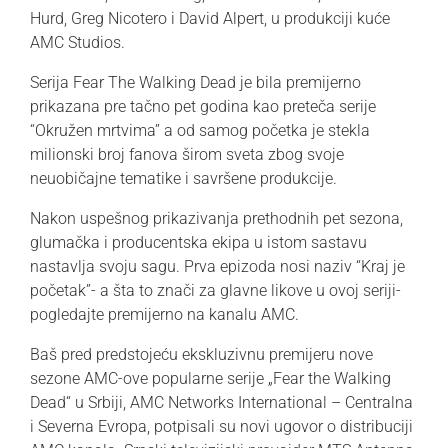
Hurd, Greg Nicotero
i
David Alpert
, u produkciji kuće
AMC Studios.
Serija Fear The Walking Dead je bila premijerno
prikazana pre tačno pet godina kao preteča serije
“Okružen mrtvima” a od samog početka je stekla
milionski broj fanova širom sveta zbog svoje
neuobičajne tematike i savršene produkcije.
Nakon uspešnog prikazivanja prethodnih pet sezona,
glumačka i producentska ekipa u istom sastavu
nastavlja svoju sagu. Prva epizoda nosi naziv “Kraj je
početak”- a šta to znači za glavne likove u ovoj seriji-
pogledajte premijerno na kanalu AMC.
Baš pred predstojeću ekskluzivnu premijeru nove
sezone AMC-ove popularne serije „Fear the Walking
Dead“ u Srbiji, AMC Networks International – Centralna
i Severna Evropa, potpisali su novi ugovor o distribuciji