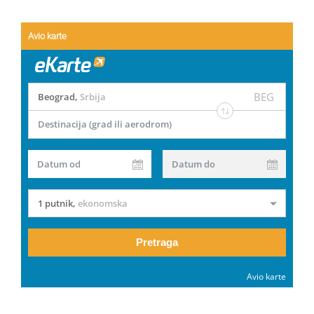
Avio karte
BEG
Beograd
,
Srbija
Destinacija (grad ili aerodrom)
Datum od
Datum do
1 putnik
,
ekonomska
Pretraga
Avio karte