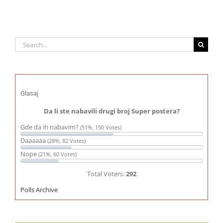
Search
for:
Glasaj
Da li ste nabavili drugi broj Super postera?
Gde da ih nabavim?
(51%, 150 Votes)
Daaaaaa
(28%, 82 Votes)
Nope
(21%, 60 Votes)
Total Voters:
292
Polls Archive