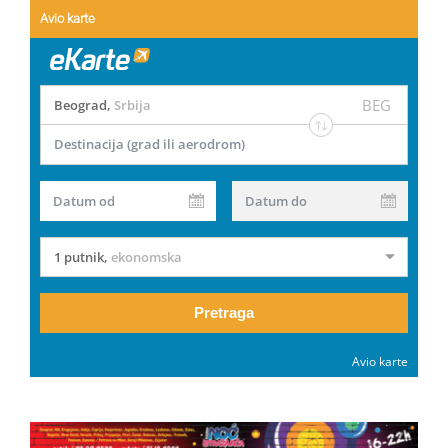
Avio karte
BEG
Beograd
,
Srbija
Destinacija (grad ili aerodrom)
Datum od
Datum do
1 putnik
,
ekonomska
Pretraga
Avio karte