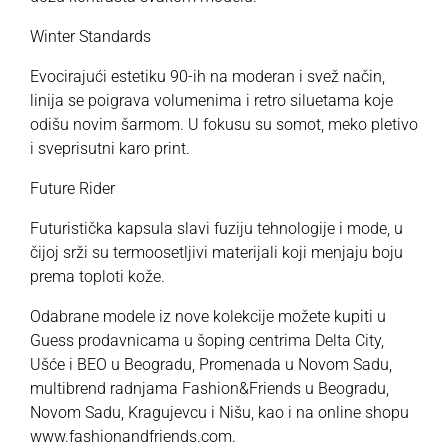
Winter Standards
Evocirajući estetiku 90-ih na moderan i svež način,
linija se poigrava volumenima i retro siluetama koje
odišu novim šarmom. U fokusu su somot, meko pletivo
i sveprisutni karo print.
Future Rider
Futuristička kapsula slavi fuziju tehnologije i mode, u
čijoj srži su termoosetljivi materijali koji menjaju boju
prema toploti kože.
Odabrane modele iz nove kolekcije možete kupiti u
Guess
prodavnicama u šoping centrima Delta City,
Ušće i BEO u Beogradu, Promenada u Novom Sadu,
multibrend radnjama
Fashion&Friends
u Beogradu,
Novom Sadu, Kragujevcu i Nišu, kao i na online shopu
www.fashionandfriends.com
.