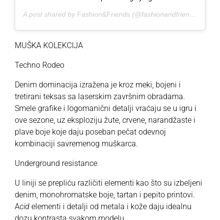
A post shared by
Fashion&Friends
(@fashionandfriendsofficial) on
MUŠKA KOLEKCIJA
Techno Rodeo
Denim dominacija izražena je kroz meki, bojeni i
tretirani teksas sa laserskim završnim obradama.
Smele grafike i logomanični detalji vraćaju se u igru i
ove sezone, uz eksploziju žute, crvene, narandžaste i
plave boje koje daju poseban pečat odevnoj
kombinaciji savremenog muškarca.
Underground resistance
U liniji se prepliću različiti elementi kao što su izbeljeni
denim, monohromatske boje, tartan i pepito printovi.
A
cid
elementi i detalji od metala i kože daju idealnu
dozu kontrasta svakom modelu.