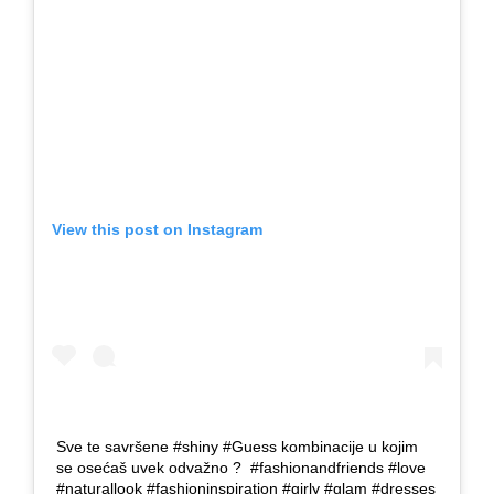
View this post on Instagram
Sve te savršene #shiny #Guess kombinacije u kojim
se osećaš uvek odvažno ?⁠ ⁠ #fashionandfriends #love
#naturallook #fashioninspiration #girly #glam #dresses