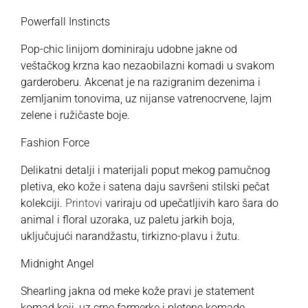
Powerfall Instincts
Pop-chic linijom dominiraju udobne jakne od
veštačkog krzna kao nezaobilazni komadi u svakom
garderoberu. Akcenat je na razigranim dezenima i
zemljanim tonovima, uz nijanse vatrenocrvene, lajm
zelene i ružičaste boje.
Fashion Force
Delikatni detalji i materijali poput mekog pamučnog
pletiva, eko kože i satena daju savršeni stilski pečat
kolekciji.
Printovi
variraju od upečatljivih karo šara do
animal i floral uzoraka, uz paletu jarkih boja,
uključujući narandžastu, tirkizno-plavu i žutu.
Midnight Angel
Shearling jakna od meke kože pravi je statement
komad koji, uz crne farmerke i pletene komade