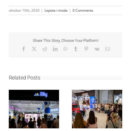
oktobar 10th, 2020
|
Lepota i moda
|
0 Comments
Share This Story, Choose Your Platform!
Facebook
X
Reddit
LinkedIn
WhatsApp
Tumblr
Pinterest
Vk
Email
Related Posts
Lilly Drogerie proslavile
Lilly Drogerie i L’Oréal
10. online rođendan,
Paris Elseve na
uručile automobil
Festivalu nege kose
Citroën C3 i najavile
predstavili Collagen
saradnju sa
Lifter liniju i popuste do
šampionkom Andreom
30 odsto