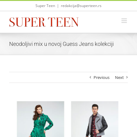
Skip
Super Teen
|
redakcija@superteen.rs
to
content
Neodoljivi mix u novoj Guess Jeans kolekciji
Previous
Next
View
Larger
Image