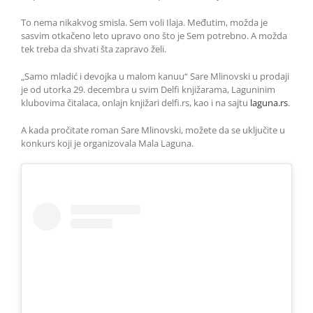
To nema nikakvog smisla. Sem voli Ilaja. Međutim, možda je
sasvim otkačeno leto upravo ono što je Sem potrebno. A možda
tek treba da shvati šta zapravo želi.
„Samo mladić i devojka u malom kanuu“ Sare Mlinovski u prodaji
je od utorka 29. decembra u svim Delfi knjižarama, Laguninim
klubovima čitalaca, onlajn knjižari delfi.rs, kao i na sajtu
laguna.rs
.
A kada pročitate roman Sare Mlinovski, možete da se uključite u
konkurs koji je organizovala Mala Laguna.