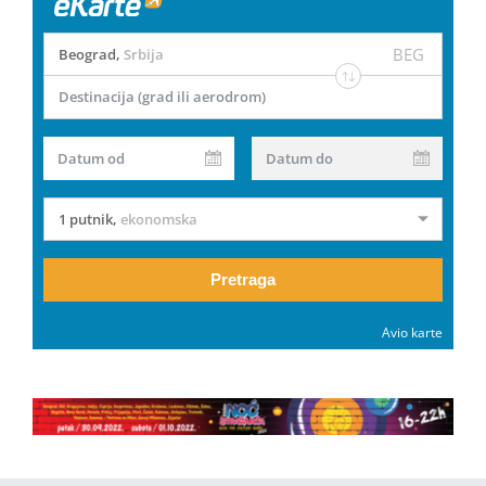
BEG
Beograd
,
Srbija
Destinacija (grad ili aerodrom)
Datum od
Datum do
1 putnik
,
ekonomska
Pretraga
Avio karte