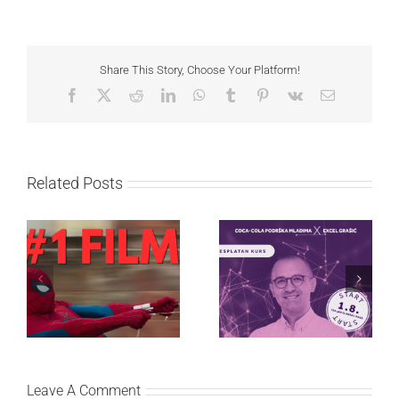
Share This Story, Choose Your Platform!
Facebook
X
Reddit
LinkedIn
WhatsApp
Tumblr
Pinterest
Vk
Email
Related Posts
Najuspešnije otvaranje
Priključi se besplatnoj
studijskog filma u Srbiji:
regionalnoj AI edukaciji
Spajdermen: Novi dan
i nauči kako da
oborio rekord već prvog
veštačku inteligenciju
vikenda
primeniš u praksi
Leave A Comment