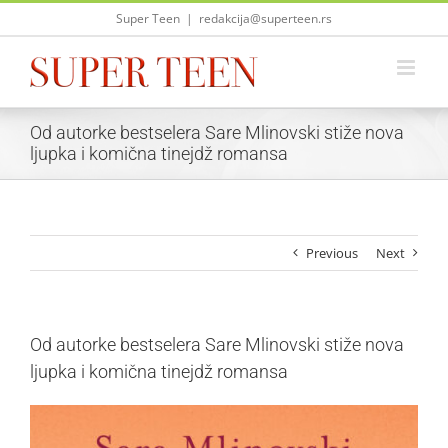
Skip
Super Teen
|
redakcija@superteen.rs
to
content
Od autorke bestselera Sare Mlinovski stiže nova
ljupka i komična tinejdž romansa
Previous
Next
Od autorke bestselera Sare Mlinovski stiže nova
ljupka i komična tinejdž romansa