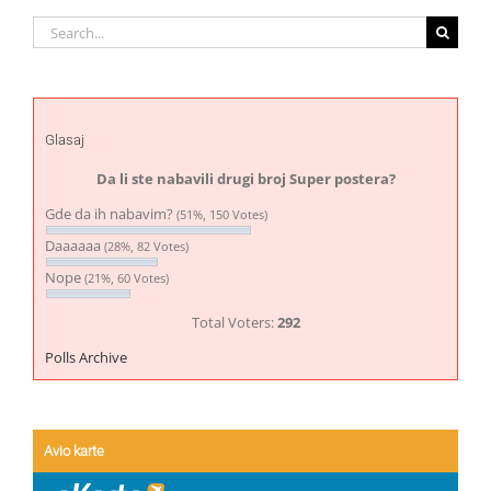
Search
for:
Glasaj
Da li ste nabavili drugi broj Super postera?
Gde da ih nabavim?
(51%, 150 Votes)
Daaaaaa
(28%, 82 Votes)
Nope
(21%, 60 Votes)
Total Voters:
292
Polls Archive
Avio karte