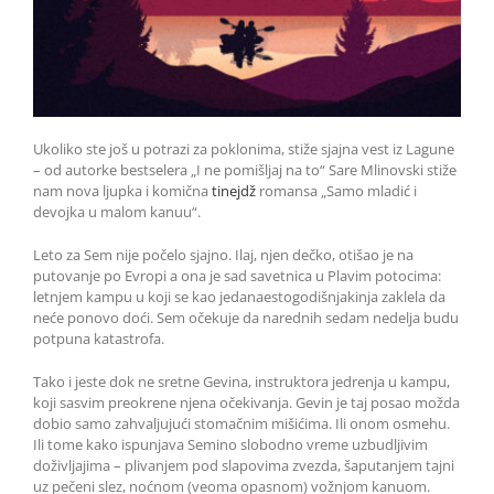
Ukoliko ste još u potrazi za poklonima, stiže sjajna vest iz Lagune
– od autorke bestselera „I ne pomišljaj na to“ Sare Mlinovski stiže
nam nova ljupka i komična
tinejdž
romansa „Samo mladić i
devojka u malom kanuu“.
Leto za Sem nije počelo sjajno. Ilaj, njen dečko, otišao je na
putovanje po Evropi a ona je sad savetnica u Plavim potocima:
letnjem kampu u koji se kao jedanaestogodišnjakinja zaklela da
neće ponovo doći. Sem očekuje da narednih sedam nedelja budu
potpuna katastrofa.
Tako i jeste dok ne sretne Gevina, instruktora jedrenja u kampu,
koji sasvim preokrene njena očekivanja. Gevin je taj posao možda
dobio samo zahvaljujući stomačnim mišićima. Ili onom osmehu.
Ili tome kako ispunjava Semino slobodno vreme uzbudljivim
doživljajima – plivanjem pod slapovima zvezda, šaputanjem tajni
uz pečeni slez, noćnom (veoma opasnom) vožnjom kanuom.