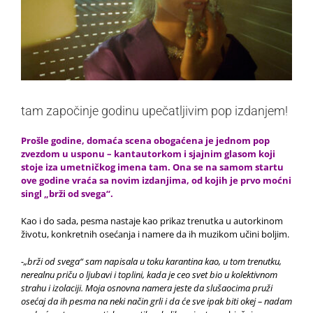
tam započinje godinu upečatljivim pop izdanjem!
Prošle godine, domaća scena obogaćena je jednom pop
zvezdom u usponu – kantautorkom i sjajnim glasom koji
stoje iza umetničkog imena tam. Ona se na samom startu
ove godine vraća sa novim izdanjima, od kojih je prvo moćni
singl „brži od svega“.
Kao i do sada, pesma nastaje kao prikaz trenutka u autorkinom
životu, konkretnih osećanja i namere da ih muzikom učini boljim.
-„brži od svega“ sam napisala u toku karantina kao, u tom trenutku,
nerealnu priču o ljubavi i toplini, kada je ceo svet bio u kolektivnom
strahu i izolaciji. Moja osnovna namera jeste da slušaocima pruži
osećaj da ih pesma na neki način grli i da će sve ipak biti okej – nadam