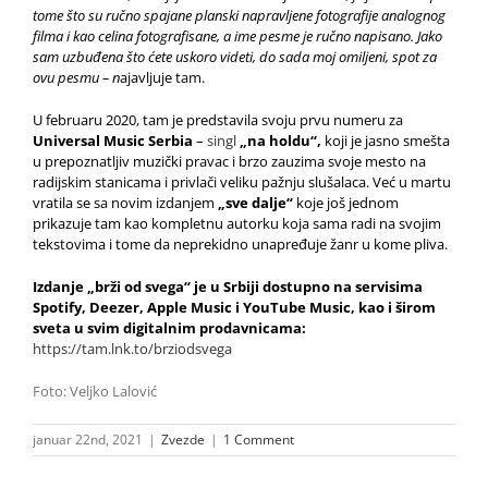
tome što su ručno spajane planski napravljene fotografije analognog
filma i kao celina fotografisane, a ime pesme je ručno napisano. Jako
sam uzbuđena što ćete uskoro videti, do sada moj omiljeni, spot za
ovu pesmu – n
ajavljuje tam.
U februaru 2020, tam je predstavila svoju prvu numeru za
Universal Music Serbia
–
singl
„na holdu“,
koji je jasno smešta
u prepoznatljiv muzički pravac i brzo zauzima svoje mesto na
radijskim stanicama i privlači veliku pažnju slušalaca. Već u martu
vratila se sa novim izdanjem
„sve dalje“
koje još jednom
prikazuje tam kao kompletnu autorku koja sama radi na svojim
tekstovima i tome da neprekidno unapređuje žanr u kome pliva.
Izdanje „
brži od svega
“ je
u Srbiji dostupno na servisima
Spotify,
Deezer,
Apple Music
i
YouTube Music, kao i širom
sveta u svim digitalnim prodavnicama:
https://tam.lnk.to/brziodsvega
Foto: Veljko Lalović
januar 22nd, 2021
|
Zvezde
|
1 Comment