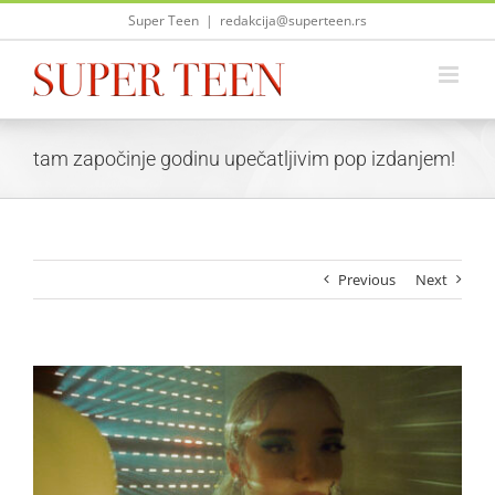
Skip
Super Teen
|
redakcija@superteen.rs
to
content
tam započinje godinu upečatljivim pop izdanjem!
Previous
Next
View
Larger
Image