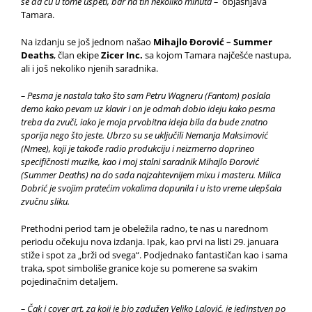
se da ću u tome uspeti, bar na tih nekoliko minuta –
objašnjava
Tamara.
Na izdanju se još jednom našao
Mihajlo Đorović – Summer
Deaths
, član ekipe
Zicer Inc.
sa kojom Tamara najčešće nastupa,
ali i još nekoliko njenih saradnika.
– Pesma je nastala tako što sam Petru Wagneru (Fantom) poslala
demo kako pevam uz klavir i on je odmah dobio ideju kako pesma
treba da zvuči, iako je moja prvobitna ideja bila da bude znatno
sporija nego što jeste. Ubrzo su se uključili Nemanja Maksimović
(Nmee), koji je takođe radio produkciju i neizmerno doprineo
specifičnosti muzike, kao i moj stalni saradnik Mihajlo Đorović
(Summer Deaths) na do sada najzahtevnijem mixu i masteru. Milica
Dobrić je svojim pratećim vokalima dopunila i u isto vreme ulepšala
zvučnu sliku.
Prethodni period tam je obeležila radno, te nas u narednom
periodu očekuju nova izdanja. Ipak, kao prvi na listi 29. januara
stiže i spot za „brži od svega“. Podjednako fantastičan kao i sama
traka, spot simboliše granice koje su pomerene sa svakim
pojedinačnim detaljem.
– Čak i cover art, za koji je bio zadužen Veljko Lalović, je jedinstven po