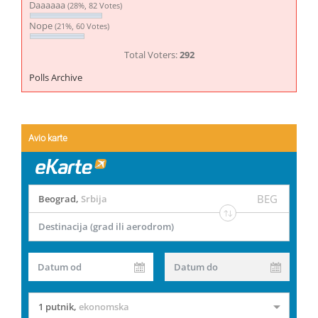
Daaaaaa
(28%, 82 Votes)
Nope
(21%, 60 Votes)
Total Voters:
292
Polls Archive
Avio karte
BEG
Beograd
,
Srbija
Destinacija (grad ili aerodrom)
Datum od
Datum do
1 putnik
,
ekonomska