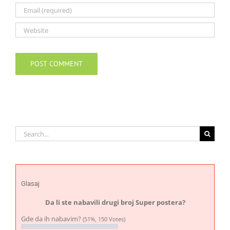
Search
for:
Glasaj
Da li ste nabavili drugi broj Super postera?
Gde da ih nabavim?
(51%, 150 Votes)