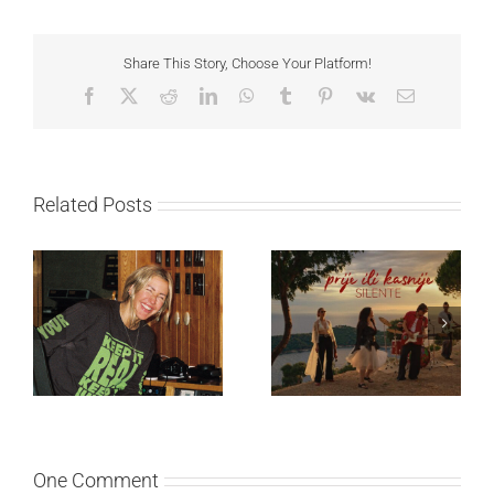
Share This Story, Choose Your Platform!
Facebook
X
Reddit
LinkedIn
WhatsApp
Tumblr
Pinterest
Vk
Email
Related Posts
Ellie Goulding otkriva
Silente objavio novi
nežniju stranu novim
singl “Prije ili kasnije”
singlom „4 Seasons“
One Comment