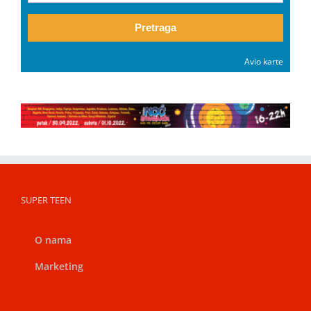
Pretraga
Avio karte
SUPER TEEN
O nama
Marketing