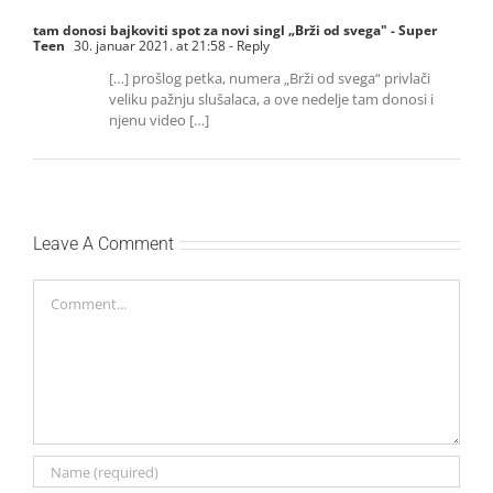
tam donosi bajkoviti spot za novi singl „Brži od svega" - Super
Teen
30. januar 2021. at 21:58
- Reply
[…] prošlog petka, numera „Brži od svega“ privlači
veliku pažnju slušalaca, a ove nedelje tam donosi i
njenu video […]
Leave A Comment
Comment