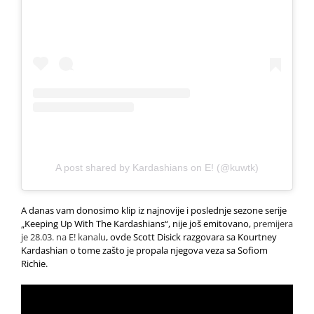
A post shared by Kardashians on E! (@kuwtk)
A danas vam donosimo klip iz najnovije i poslednje sezone serije
„Keeping Up With The Kardashians“, nije još emitovano,
premijera
je 28.03. na E! kanalu
, ovde Scott Disick razgovara sa Kourtney
Kardashian o tome zašto je propala njegova veza sa Sofiom
Richie.