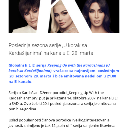
Poslednja sezona serije „U korak sa
Kardašijanima“ na kanalu E! 28. marta
Globalni hit, E! serija
Keeping Up with the Kardashians
(U
korak sa Kardašijanima)
, vraća se sa najnovijom, poslednjom
20. sezonom 28. marta i biće emitovana nedeljom u 21.00
na E! kanalu.
Serija o Kardašian-Džener porodici „Keeping Up With the
Kardashians“ prvi put je prikazana 14. oktobra 2007. na kanalu E!
u SAD-u. Ovo će biti 20. i poslednja sezona, a serija je emitovana
punih 14 godina.
Usled popularnosti članova porodice i velikog interesovanja
javnosti, snimljeno je čak 12 „spin-off“ serija sa njenim likovima: