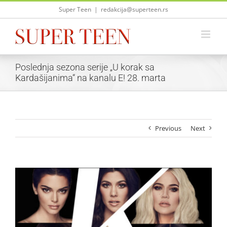
Skip
Super Teen
|
redakcija@superteen.rs
to
content
Poslednja sezona serije „U korak sa
Kardašijanima“ na kanalu E! 28. marta
Previous
Next
View
Larger
Image