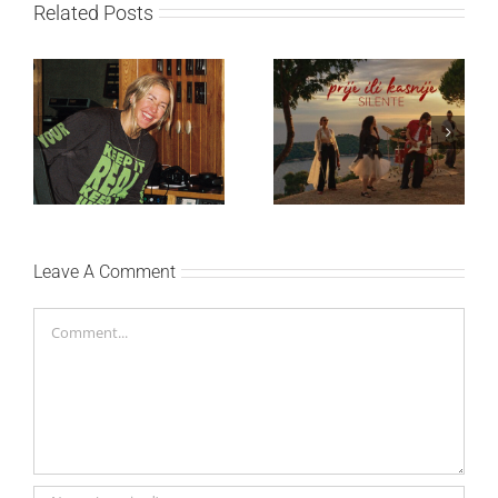
Related Posts
Ellie Goulding otkriva
Silente objavio novi
nežniju stranu novim
singl “Prije ili kasnije”
singlom „4 Seasons“
Leave A Comment
Comment