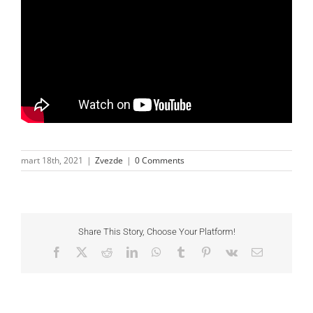
mart 18th, 2021
|
Zvezde
|
0 Comments
Share This Story, Choose Your Platform!
Facebook
X
Reddit
LinkedIn
WhatsApp
Tumblr
Pinterest
Vk
Email