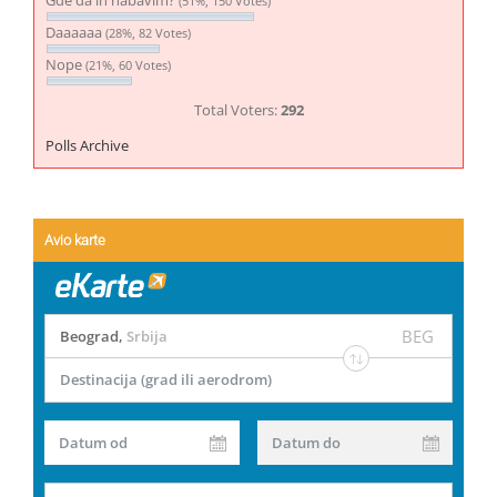
Gde da ih nabavim?
(51%, 150 Votes)
Daaaaaa
(28%, 82 Votes)
Nope
(21%, 60 Votes)
Total Voters:
292
Polls Archive
Avio karte
BEG
Beograd
,
Srbija
Destinacija (grad ili aerodrom)
Datum od
Datum do