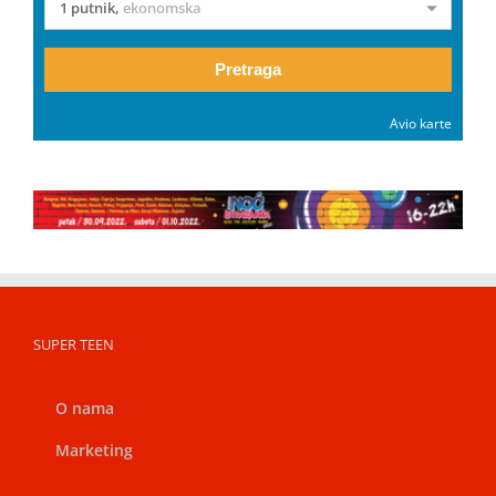
1 putnik
,
ekonomska
Pretraga
Avio karte
SUPER TEEN
O nama
Marketing