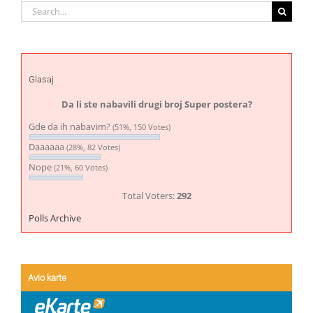
Search
for:
Glasaj
Da li ste nabavili drugi broj Super postera?
Gde da ih nabavim?
(51%, 150 Votes)
Daaaaaa
(28%, 82 Votes)
Nope
(21%, 60 Votes)
Total Voters:
292
Polls Archive
Avio karte