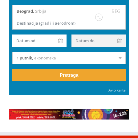
BEG
Beograd
,
Srbija
Destinacija (grad ili aerodrom)
Datum od
Datum do
1 putnik
,
ekonomska
Pretraga
Avio karte