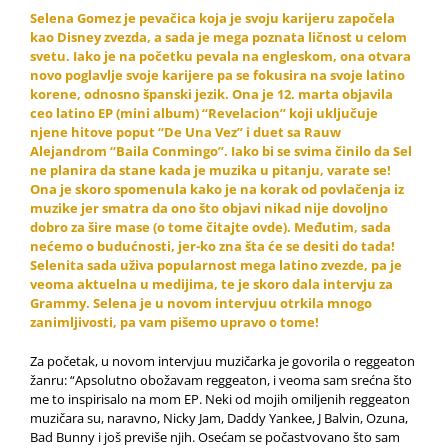
Selena Gomez je pevačica koja je svoju karijeru započela
kao Disney zvezda, a sada je mega poznata ličnost u celom
svetu. Iako je na početku pevala na engleskom, ona otvara
novo poglavlje svoje karijere pa se fokusira na svoje latino
korene, odnosno španski jezik. Ona je 12. marta objavila
ceo latino EP (mini album) “Revelacion” koji uključuje
njene hitove poput “De Una Vez” i duet sa Rauw
Alejandrom “Baila Conmingo”. Iako bi se svima činilo da Sel
ne planira da stane kada je muzika u pitanju, varate se!
Ona je skoro spomenula kako je na korak od povlačenja iz
muzike jer smatra da ono što objavi nikad nije dovoljno
dobro za šire mase (o tome čitajte
ovde
). Međutim, sada
nećemo o budućnosti, jer-ko zna šta će se desiti do tada!
Selenita sada uživa popularnost mega latino zvezde, pa je
veoma aktuelna u medijima, te je skoro dala intervju za
Grammy. Selena je u novom intervjuu otrkila mnogo
zanimljivosti, pa vam pišemo upravo o tome!
Za početak, u novom intervjuu muzičarka je govorila o reggeaton
žanru: “Apsolutno obožavam reggeaton, i veoma sam srećna što
me to inspirisalo na mom EP. Neki od mojih omiljenih reggeaton
muzičara su, naravno, Nicky Jam, Daddy Yankee, J Balvin, Ozuna,
Bad Bunny i još previše njih. Osećam se počastvovano što sam