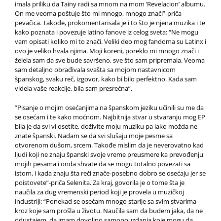
imala priliku da Tainy radi sa mnom na mom ‘Revelacion’ albumu.
On me veoma poštuje što mi mnogo, mnogo znači”-priča
pevačica. Takođe, prokomentarisala je i to što je njena muzika i te
kako poznata i povezuje latino fanove iz celog sveta: “Ne mogu
vam opisati koliko mi to znači. Veliki deo mog fandoma su Latinx i
ovo je veliko hvala njima. Moji koreni, poreklo mi mnogo znači i
želela sam da sve bude savršeno, sve što sam pripremala. Veoma
sam detaljno obrađivala svašta sa mojom nastavnicom
španskog, svaku reč, izgovor, kako bi bilo perfektno. Kada sam
videla vaše reakcije, bila sam presrećna”.
”Pisanje o mojim osećanjima na španskom jeziku učinili su me da
se osećam i te kako moćnom. Najbitnija stvar u stvaranju mog EP
bila je da svi vi osetite, doživite moju muziku pa iako možda ne
znate španski. Nadam se da svi slušaju moje pesme sa
otvorenom dušom, srcem. Takođe mislim da je neverovatno kad
ljudi koji ne znaju španski svoje vreme preusmere ka prevođenju
mojih pesama i onda shvate da se mogu totalno povezati sa
istom, i kada znaju šta reči znače-posebno dobro se osećaju jer se
poistovete”-priča Selenita. Za kraj, govorila je o tome šta je
naučila za dug vremenski period koji je provela u muzičkoj
industriji: “Ponekad se osećam mnogo starije sa svim stvarima
kroz koje sam prošla u životu. Naučila sam da budem jaka, da ne
odustajem, da imam dovoljno samopouzdanja koje mogu da