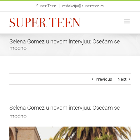
Skip
Super Teen
|
redakcija@superteen.rs
to
content
Selena Gomez u novom intervjuu: Osećam se
moćno
Previous
Next
Selena Gomez u novom intervjuu: Osećam se
moćno