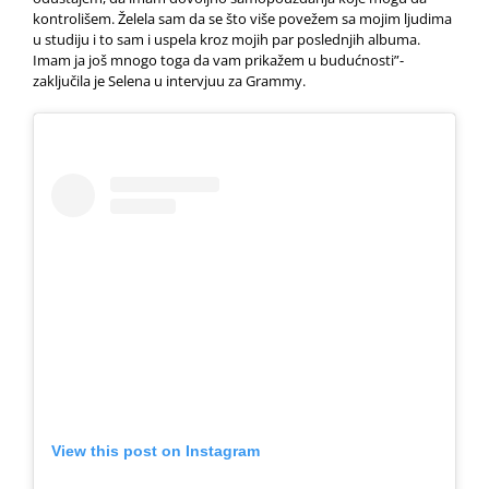
kontrolišem. Želela sam da se što više povežem sa mojim ljudima
u studiju i to sam i uspela kroz mojih par poslednjih albuma.
Imam ja još mnogo toga da vam prikažem u budućnosti”-
zaključila je Selena u intervjuu za Grammy.
View this post on Instagram