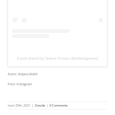
A post shared by Selena Gomez (@selenagomez)
Autor: Arijana Đokić
Foto: Instagram
mart 29th, 2021
|
Zvezde
|
0 Comments