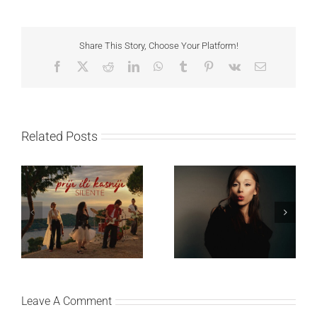
Share This Story, Choose Your Platform!
Facebook
X
Reddit
LinkedIn
WhatsApp
Tumblr
Pinterest
Vk
Email
Related Posts
Ariana Grande objavila
Silente objavio novi
osmi studijski album
singl “Prije ili kasnije”
„petal“
Leave A Comment