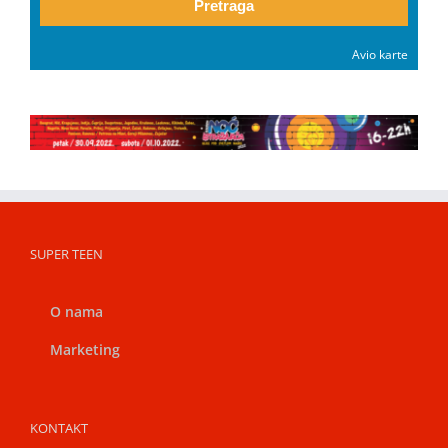
Pretraga
Avio karte
SUPER TEEN
O nama
Marketing
KONTAKT