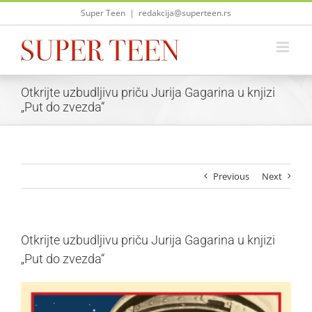
Skip
Super Teen
|
redakcija@superteen.rs
to
content
Otkrijte uzbudljivu priču Jurija Gagarina u knjizi
„Put do zvezda“
Previous
Next
Otkrijte uzbudljivu priču Jurija Gagarina u knjizi
„Put do zvezda“