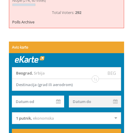
Nope
(21%, 60 Votes)
Total Voters:
292
Polls Archive
Avio karte
BEG
Beograd
,
Srbija
Destinacija (grad ili aerodrom)
Datum od
Datum do
1 putnik
,
ekonomska