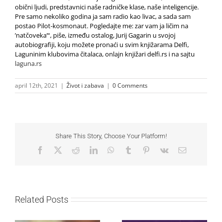
obični ljudi, predstavnici naše radničke klase, naše inteligencije.
Pre samo nekoliko godina ja sam radio kao livac, a sada sam
postao Pilot-kosmonaut. Pogledajte me: zar vam ja ličim na
’natčoveka’“, piše, između ostalog, Jurij Gagarin u svojoj
autobiografiji, koju možete pronaći u svim knjižarama Delfi,
Laguninim klubovima čitalaca, onlajn knjižari delfi.rs i na sajtu
laguna.rs
april 12th, 2021
|
Život i zabava
|
0 Comments
Share This Story, Choose Your Platform!
Facebook
X
Reddit
LinkedIn
WhatsApp
Tumblr
Pinterest
Vk
Email
Related Posts