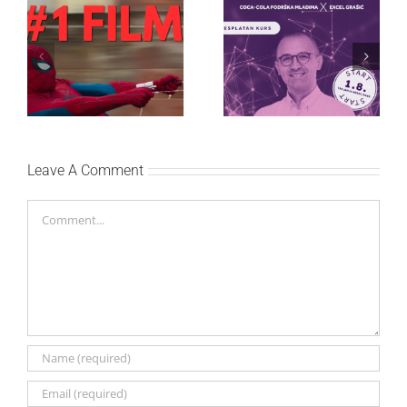
Najuspešnije otvaranje
Priključi se besplatnoj
studijskog filma u Srbiji:
regionalnoj AI edukaciji
Spajdermen: Novi dan
i nauči kako da
oborio rekord već prvog
veštačku inteligenciju
vikenda
primeniš u praksi
Leave A Comment
Comment