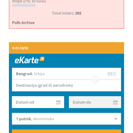
Nope
(21%, 60 Votes)
Total Voters:
292
Polls Archive
Avio karte
BEG
Beograd
,
Srbija
Destinacija (grad ili aerodrom)
Datum od
Datum do
1 putnik
,
ekonomska