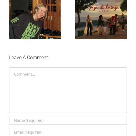
Ellie Goulding otkriva
Silente objavio novi
nežniju stranu novim
singl “Prije ili kasnije”
singlom „4 Seasons“
Leave A Comment
Comment