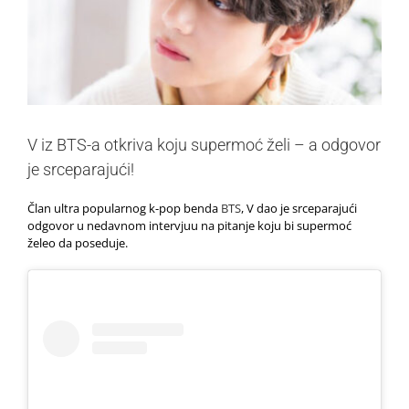
V iz BTS-a otkriva koju supermoć želi – a odgovor
je srceparajući!
Član ultra popularnog k-pop benda
BTS
, V dao je srceparajući
odgovor u nedavnom intervjuu na pitanje koju bi supermoć
želeo da poseduje.