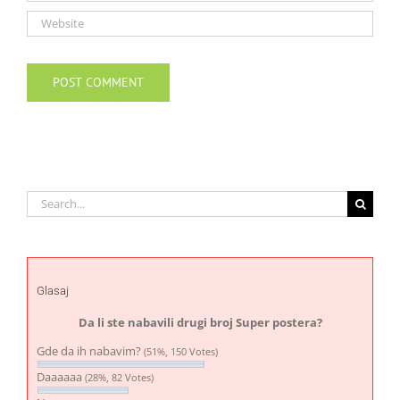
Search
for:
Glasaj
Da li ste nabavili drugi broj Super postera?
Gde da ih nabavim?
(51%, 150 Votes)
Daaaaaa
(28%, 82 Votes)