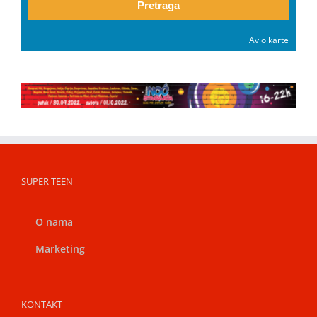
Pretraga
Avio karte
SUPER TEEN
O nama
Marketing
KONTAKT