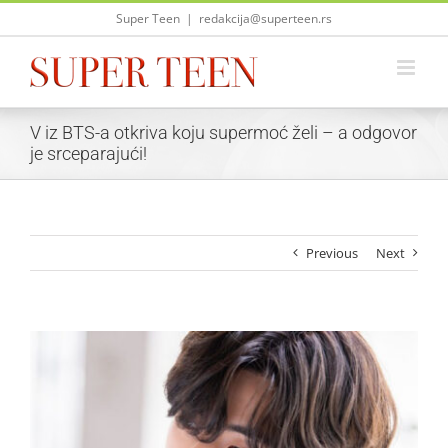
Skip
Super Teen
|
redakcija@superteen.rs
to
content
V iz BTS-a otkriva koju supermoć želi – a odgovor
je srceparajući!
Previous
Next
View
Larger
Image