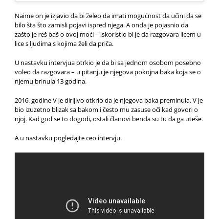
Naime on je izjavio da bi želeo da imati mogućnost da učini da se
bilo šta što zamisli pojavi ispred njega. A onda je pojasnio da
zašto je reš baš o ovoj moći – iskoristio bi je da razgovara licem u
lice s ljudima s kojima želi da priča.
U nastavku intervjua otrkio je da bi sa jednom osobom posebno
voleo da razgovara – u pitanju je njegova pokojna baka koja se o
njemu brinula 13 godina.
2016. godine V je dirljivo otkrio da je njegova baka preminula. V je
bio izuzetno blizak sa bakom i često mu zasuse oči kad govori o
njoj. Kad god se to dogodi, ostali članovi benda su tu da ga uteše.
A u nastavku pogledajte ceo intervju.