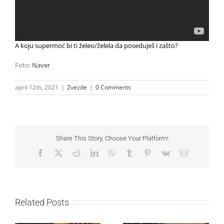
A koju supermoć bi ti želeo/želela da poseduješ i zašto?
Foto:
Naver
april 12th, 2021
|
Zvezde
|
0 Comments
Share This Story, Choose Your Platform!
Facebook
X
Reddit
LinkedIn
WhatsApp
Tumblr
Pinterest
Vk
Email
Related Posts