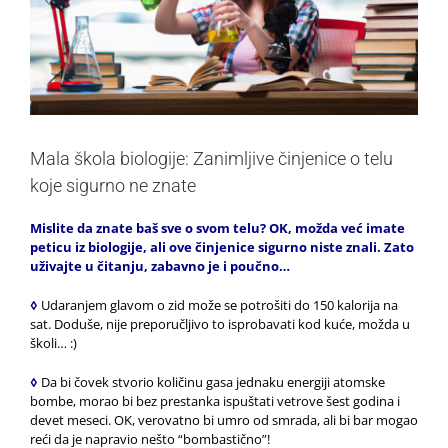
Mala škola biologije: Zanimljive činjenice o telu
koje sigurno ne znate
Mislite da znate baš sve o svom telu? OK, možda već imate
peticu iz biologije, ali ove činjenice sigurno niste znali. Zato
uživajte u čitanju, zabavno je i poučno…
◊
Udaranjem glavom o zid može se potrošiti do 150 kalorija na
sat. Doduše, nije preporučljivo to isprobavati kod kuće, možda u
školi… :)
◊
Da bi čovek stvorio količinu gasa jednaku energiji atomske
bombe, morao bi bez prestanka ispuštati vetrove šest godina i
devet meseci. OK, verovatno bi umro od smrada, ali bi bar mogao
reći da je napravio nešto “bombastično”!