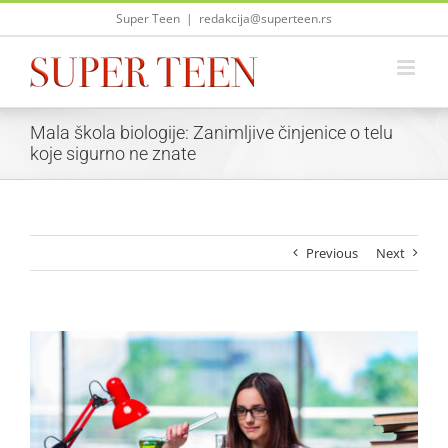
Skip
Super Teen
|
redakcija@superteen.rs
to
content
Mala škola biologije: Zanimljive činjenice o telu
koje sigurno ne znate
Previous
Next
View
Larger
Image