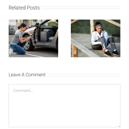
Related Posts
Kako mladi vozači
Treniraj pametno: Kako
mogu pametno da
da izbegneš povrede i
planiraju putovanje
ostaneš u top formi
automobilom?
Leave A Comment
Comment