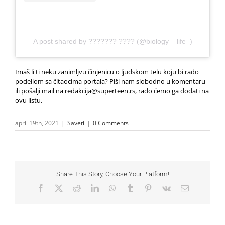
A post shared by ??????? ???? (@biology__life_)
Imaš li ti neku zanimljvu činjenicu o ljudskom telu koju bi rado
podeliom sa čitaocima portala? Piši nam slobodno u komentaru
ili pošalji mail na redakcija@superteen.rs, rado ćemo ga dodati na
ovu listu.
april 19th, 2021
|
Saveti
|
0 Comments
Share This Story, Choose Your Platform!
Facebook
X
Reddit
LinkedIn
WhatsApp
Tumblr
Pinterest
Vk
Email