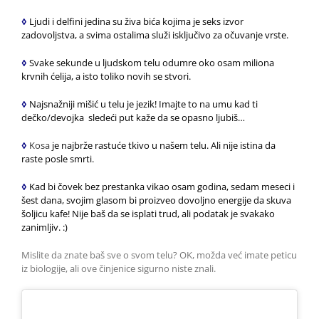
◊
Ljudi i delfini jedina su živa bića kojima je seks izvor
zadovoljstva, a svima ostalima služi isključivo za očuvanje vrste.
◊
Svake sekunde u ljudskom telu odumre oko osam miliona
krvnih ćelija, a isto toliko novih se stvori.
◊
Najsnažniji mišić u telu je jezik! Imajte to na umu kad ti
dečko/devojka sledeći put kaže da se opasno ljubiš…
◊
Kosa
je najbrže rastuće tkivo u našem telu. Ali nije istina da
raste posle smrti.
◊
Kad bi čovek bez prestanka vikao osam godina, sedam meseci i
šest dana, svojim glasom bi proizveo dovoljno energije da skuva
šoljicu kafe! Nije baš da se isplati trud, ali podatak je svakako
zanimljiv. :)
Mislite da znate baš sve o svom telu? OK, možda već imate peticu
iz biologije, ali ove činjenice sigurno niste znali.