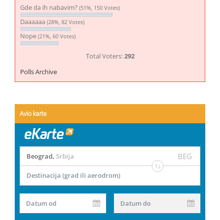
Gde da ih nabavim?
(51%, 150 Votes)
Daaaaaa
(28%, 82 Votes)
Nope
(21%, 60 Votes)
Total Voters:
292
Polls Archive
Avio karte
BEG
Beograd
,
Srbija
Destinacija (grad ili aerodrom)
Datum od
Datum do