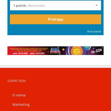
1 putnik
,
ekonomska
Pretraga
Avio karte
SUPER TEEN
O nama
Marketing