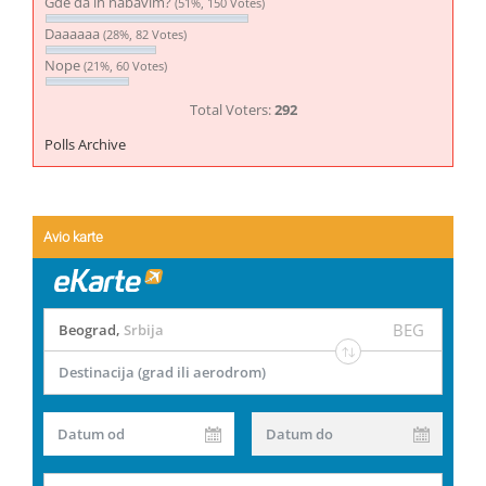
Gde da ih nabavim?
(51%, 150 Votes)
Daaaaaa
(28%, 82 Votes)
Nope
(21%, 60 Votes)
Total Voters:
292
Polls Archive
Avio karte
BEG
Beograd
,
Srbija
Destinacija (grad ili aerodrom)
Datum od
Datum do