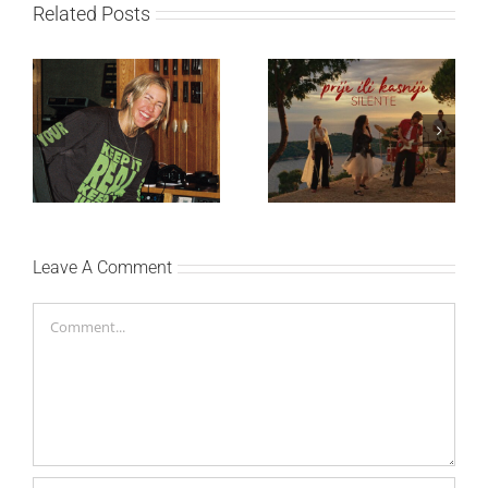
Related Posts
Ellie Goulding otkriva
Silente objavio novi
nežniju stranu novim
singl “Prije ili kasnije”
singlom „4 Seasons“
Leave A Comment
Comment