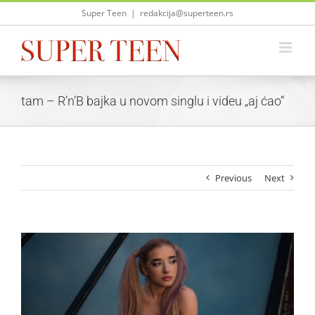
Skip
Super Teen
|
redakcija@superteen.rs
to
content
tam – R’n’B bajka u novom singlu i videu „aj ćao“
Previous
Next
View
Larger
Image