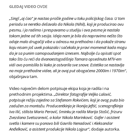
GLEDAJ VIDEO
OVDE
„Singl „aj ćao“ je nastao prošle godine u toku policijskog časa. U tom
periodu se neretko dešavalo da Nikola (Nihil), koji je producirao ovu
pesmu, i ja radimo i prespavamo u studiju i ova pesma je nastala
tokom jedne od tih sesija. Ideja nam je bila da napravimo nešto što
odaje malo drugačiji vibe u odnosu na prethodno i da pokaže stranu
koju nisam još uvek pokazala i sačekala je pravi momenat kada mogu
da je sa punim samopoudanjem iznesem. Najbolje ću opisati spot
tako što ću reći da dvanaestogodišnja Tamara opsednuta MTV-em
vidi ovo pomislila bi kako je ostvarila sve snove. Estetika se nastavlja
na moje prethodne videe, ali je ovaj put obogaćena 2000im i 1970im“
,
objašnjava tam.
Video najvećim delom potpisuje ekipa koja je radila i na
prethodnim projektima.
„Direktor fotografije Veljko Lalović,
potpisuje režiju zajedno sa Stefanom Rokvićem, koji je ovog puta bio
zadužen za montažu. Producentkinja je Ikonija Jeftić, scenografkinja
Iva Ilić, stilista Mario Perović, šminku je radila Marija Stošić, frizuru
Zvezdana Svetozarević, a kolor Nikola Marinković. Gafer i asistent
svetla i kamere su ponovo bili Gavrilo Nenadović i Aleksandar
Anđelković, a asistent produkcije Nikola Lojpur“
, dodaje autorka.