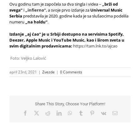
Ovu godinu tam je započela sa dva singla i videa –
„
brži od
svega“
i
„
infierno“
, a svoje prvo izdanje za
Universal Music
Serbia
predstavila je 2020. godine kada je sa slušaocima podelila
numeru
„na holdu“
.
Izdanje
„
aj ćao“ je
u Srbiji dostupno na servisima Spotify,
Deezer, Apple Music i YouTube Music, kao i širom sveta u
svim digitalnim prodavnicama:
https://tam.lnk.to/ajcao
Foto: Veljko Lalović
april 23rd, 2021
|
Zvezde
|
0 Comments
Share This Story, Choose Your Platform!
Facebook
X
Reddit
LinkedIn
WhatsApp
Tumblr
Pinterest
Vk
Email