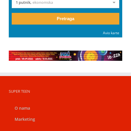
1 putnik
,
ekonomska
Pretraga
Avio karte
SUPER TEEN
O nama
Marketing