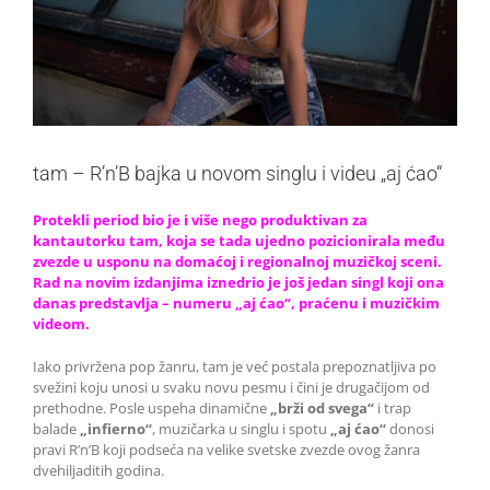
tam – R’n’B bajka u novom singlu i videu „aj ćao“
Protekli period bio je i više nego produktivan za
kantautorku tam, koja se tada ujedno pozicionirala među
zvezde u usponu na domaćoj i regionalnoj muzičkoj sceni.
Rad na novim izdanjima iznedrio je još jedan singl koji ona
danas predstavlja – numeru „aj ćao“, praćenu i muzičkim
videom.
Iako privržena pop žanru, tam je već postala prepoznatljiva po
svežini koju unosi u svaku novu pesmu i čini je drugačijom od
prethodne. Posle uspeha dinamične
„
brži od svega“
i trap
balade
„
infierno“
, muzičarka u singlu i spotu
„
aj ćao“
donosi
pravi R’n’B koji podseća na velike svetske zvezde ovog žanra
dvehiljaditih godina.