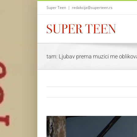
Skip
Super Teen
|
redakcija@superteen.rs
to
content
tam: Ljubav prema muzici me oblikova
View
Larger
Image