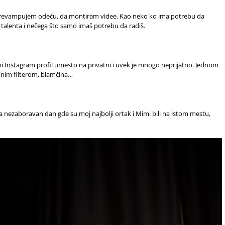
da revampujem odeću, da montiram videe. Kao neko ko ima potrebu da
alenta i nečega što samo imaš potrebu da radiš.
ni Instagram profil umesto na privatni i uvek je mnogo neprijatno. Jednom
ilnim filterom, blamčina…
la nezaboravan dan gde su moj najbolji ortak i Mimi bili na istom mestu,