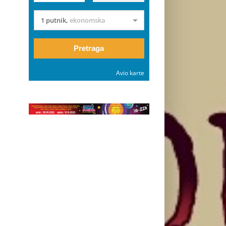
1 putnik
,
ekonomska
Pretraga
Avio karte