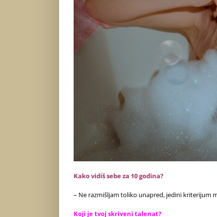
Kako vidiš sebe za 10 godina?
– Ne razmišljam toliko unapred, jedini kriterijum 
Koji je tvoj skriveni talenat?