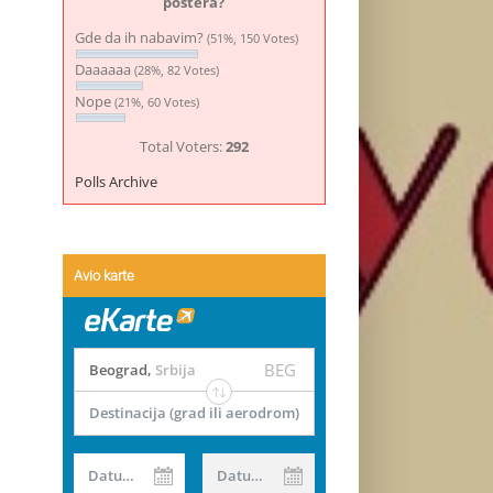
postera?
Gde da ih nabavim?
(51%, 150 Votes)
Daaaaaa
(28%, 82 Votes)
Nope
(21%, 60 Votes)
Total Voters:
292
Polls Archive
Avio karte
BEG
Beograd
,
Srbija
Destinacija (grad ili aerodrom)
Datum od
Datum do