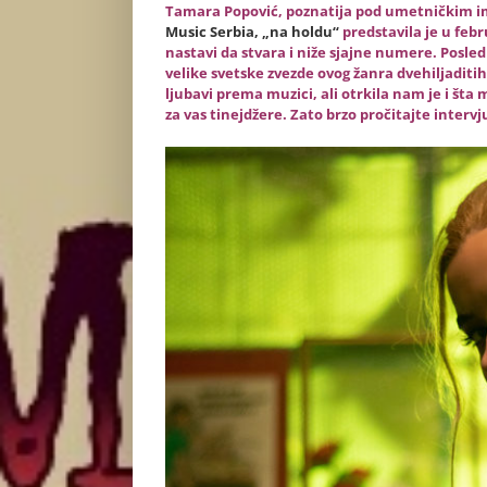
Tamara Popović, poznatija pod umetničkim 
Music Serbia, „na holdu“
predstavila je u febr
nastavi da stvara i niže sjajne numere. Poslednj
velike svetske zvezde ovog žanra dvehiljaditi
ljubavi prema muzici, ali otrkila nam je i šta
za vas tinejdžere. Zato brzo pročitajte intervj