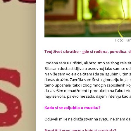
Foto: Ta
Tvoj život ukratko – gde si rođena, porodica, d
Rođena sam u Prištini, ali brzo smo se zbog cele si
Bila sam dosta stidljiva u osnovnoj iako sam se o
Najviše sam volela da čitam i da se izgubim u tim 
danas družim. Završila sam Šestu gimnaziju koja m
tamo upoznala, tako i zbog mnogih zaposlenih koj
da završim menadžment i produkciju na Fakultetu
najviše voliš, pa evo me sada, dajem intervju kao ar
Kada si se zaljubila u muziku?
Oduvek mi je najdraža stvar na svetu, ne znam da l
Pamtiš li prvu pesmu koju si napisala?