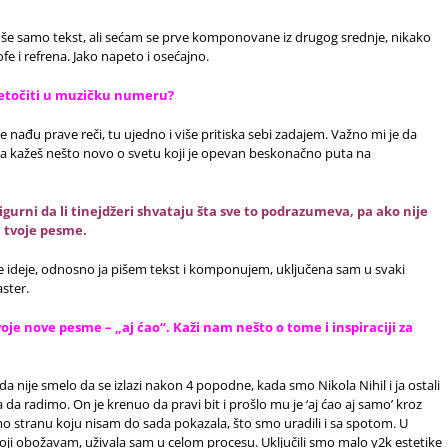
še samo tekst, ali sećam se prve komponovane iz drugog srednje, nikako
e i refrena. Jako napeto i osećajno.
retočiti u muzičku numeru?
e nađu prave reči, tu ujedno i više pritiska sebi zadajem. Važno mi je da
da kažeš nešto novo o svetu koji je opevan beskonačno puta na
igurni da li tinejdžeri shvataju šta sve to podrazumeva, pa ako nije
 tvoje pesme.
ideje, odnosno ja pišem tekst i komponujem, uključena sam u svaki
aster.
voje nove pesme – „aj ćao“. Kaži nam nešto o tome i inspiraciji za
da nije smelo da se izlazi nakon 4 popodne, kada smo Nikola Nihil i ja ostali
a radimo. On je krenuo da pravi bit i prošlo mu je ‘aj ćao aj samo’ kroz
mo stranu koju nisam do sada pokazala, što smo uradili i sa spotom. U
ji obožavam, uživala sam u celom procesu. Uključili smo malo y2k estetike