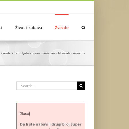
ti
Život i zabava
Zvezde
Zvezde
tam: Ljubav prema muzici me oblikovala i usmerila
Search
for:
Glasaj
Da li ste nabavili drugi broj Super