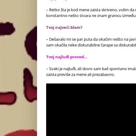
– Retko šta je kod mene zaista skriveno, volim 
konstantno nešto stvara ne znam granicu između t
Tvoj najveći blam?
– Dešavalo mi se par puta da okačim nešto na jav
sam okačila neke diskutabilne čarape sa diskutab
Tvoj najluđi provod…
– Svaki je najluđi, ali skoro sam baš spontano ima
zaista previše za mene ali prezabavno.