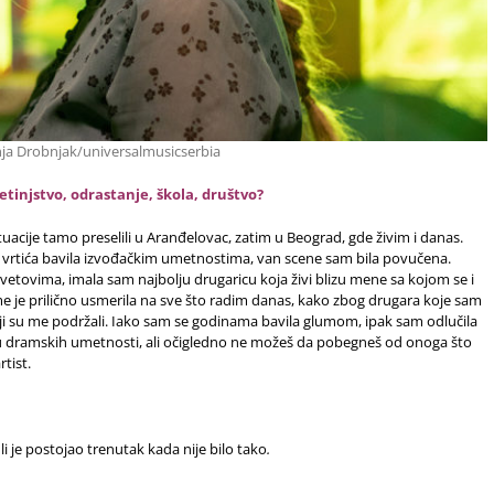
nja Drobnjak/universalmusicserbia
etinjstvo, odrastanje, škola, društvo?
tuacije tamo preselili u Aranđelovac, zatim u Beograd, gde živim i danas.
d vrtića bavila izvođačkim umetnostima, van scene sam bila povučena.
svetovima, imala sam najbolju drugaricu koja živi blizu mene sa kojom se i
e je prilično usmerila na sve što radim danas, kako zbog drugara koje sam
i su me podržali. Iako sam se godinama bavila glumom, ipak sam odlučila
 dramskih umetnosti, ali očigledno ne možeš da pobegneš od onoga što
tist.
i je postojao trenutak kada nije bilo tako
.