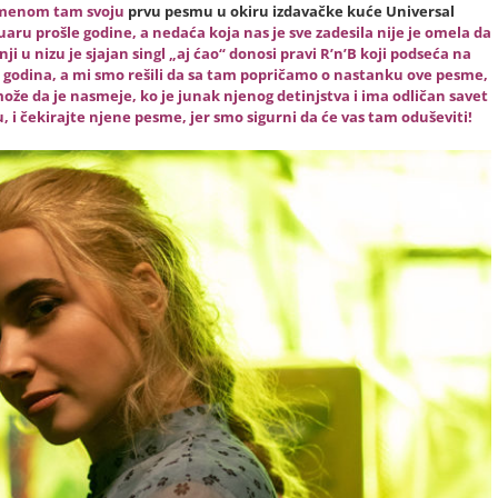
imenom tam svoju
prvu pesmu u okiru izdavačke kuće Universal
uaru prošle godine, a nedaća koja nas je sve zadesila nije je omela da
i u nizu je sjajan singl „
aj ćao“
donosi pravi R’n’B koji podseća na
h godina, a mi smo rešili da sa tam popričamo o nastanku ove pesme,
 može da je nasmeje, ko je junak njenog detinjstva i ima odličan savet
u, i čekirajte njene pesme, jer smo sigurni da će vas tam oduševiti!