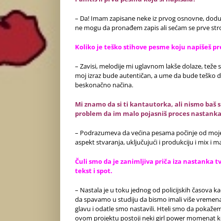
– Da! Imam zapisane neke iz prvog osnovne, dodu
ne mogu da pronađem zapis ali sećam se prve strof
Koliko je teško stihove pesme koju napišeš p
– Zavisi, melodije mi uglavnom lakše dolaze, teže s
moj izraz bude autentičan, a ume da bude teško 
beskonačno načina.
Mi znamo da si ti kantautorka, ali nismo baš s
problem da im malo pojasniš proces nastanka
– Podrazumeva da većina pesama počinje od moje 
aspekt stvaranja, uključujući i produkciju i mix i m
Čuli smo da je zanimljiva priča iza nastanka t
tekst i spot.
– Nastala je u toku jednog od policijskih časova ka
da spavamo u studiju da bismo imali više vremena d
glavu i odatle smo nastavili. Hteli smo da pokaže
ovom projektu postoji neki girl power momenat ko