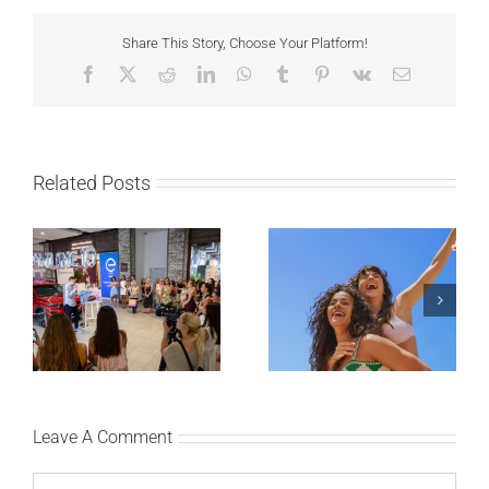
Share This Story, Choose Your Platform!
Facebook
X
Reddit
LinkedIn
WhatsApp
Tumblr
Pinterest
Vk
Email
Related Posts
Lilly Drogerie proslavile
10. online rođendan,
Leto menja naše navike
uručile automobil
– vreme je da
Citroën C3 i najavile
promenite i beauty
saradnju sa
rutinu
šampionkom Andreom
Bokan
Leave A Comment
Comment