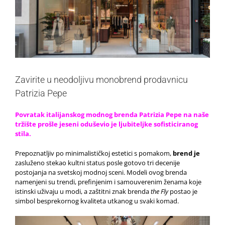
Zavirite u neodoljivu monobrend prodavnicu
Patrizia Pepe
Povratak italijanskog modnog brenda Patrizia Pepe na naše
tržište prošle jeseni oduševio je ljubiteljke sofisticiranog
stila.
Prepoznatljiv po minimalističkoj estetici s pomakom,
brend je
zasluženo stekao kultni status posle gotovo tri decenije
postojanja na svetskoj modnoj sceni. Modeli ovog brenda
namenjeni su trendi, prefinjenim i samouverenim ženama koje
istinski uživaju u modi, a zaštitni znak brenda
the Fly
postao je
simbol besprekornog kvaliteta utkanog u svaki komad.