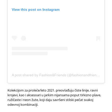
View this post on Instagram
A post shared by Fashion&Friends (@fashionandfriendsofficial)
Kolekcijom za proleće/leto 2021. preovlađuju čiste linije, ravni
krojevi, kao i aksesoari u jarkim nijansama poput tirkizno plave,
ružičaste i neon žute, koji daju savršeni stilski pečat svakoj
odevnoj kombinaciji.