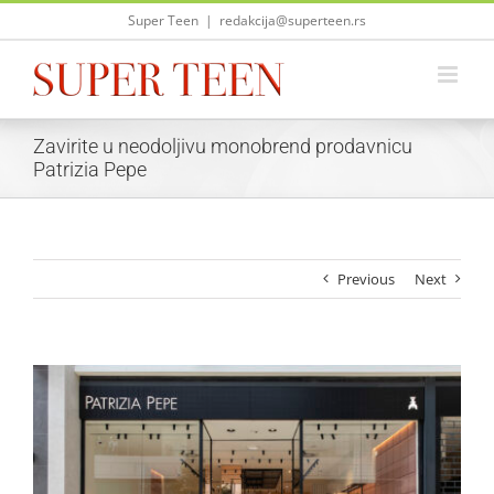
Skip
Super Teen
|
redakcija@superteen.rs
to
content
Zavirite u neodoljivu monobrend prodavnicu
Patrizia Pepe
Previous
Next
View
Larger
Image