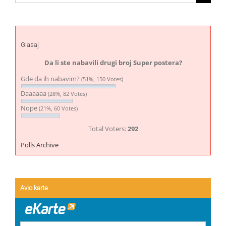
for:
Glasaj
Da li ste nabavili drugi broj Super postera?
Gde da ih nabavim?
(51%, 150 Votes)
Daaaaaa
(28%, 82 Votes)
Nope
(21%, 60 Votes)
Total Voters:
292
Polls Archive
Avio karte