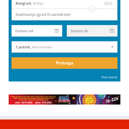
BEG
Beograd
,
Srbija
Destinacija (grad ili aerodrom)
Datum od
Datum do
1 putnik
,
ekonomska
Pretraga
Avio karte