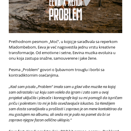
Prethodnom pesmom „Moć“, u kojoj je sarađivala sa reperkom
Mladombebom, Eeva je već nagovestila jednu vrstu kreativne
transformacije. Od emotivne i setne, Eevina muzika evoluira u
onu koja zastupa snažne, samouverene i jake žene.
Pesma „Problem“ govori o ljubavnom trouglu i borbi sa
kontradiktornim osećanjima.
„Kad sam pisala „Problem“ imala sam u glavi vibe muzike na kojoj
sam odrastala i uz koju sam volela da igram i zato sam u ovaj
projekat uključila i plesače i koreografe koji su mi pomogli da ispričam
priču i pokretom i to mi je bilo osvežavajuće iskustvo. Sa Kendijem
sam dosta saradjivala u prošlosti i zapravo je on mene kontaktirao da
mu gostujem na albumu, ali onda mi je palo na pamet da bi se
zapravo njegov fazon odlično uklopio.“