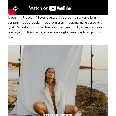
U pesmi „Problem“ Eeva je ostvarila saradnju sa Kendijem,
cenjenim beogradskim reperom u čijim pesmama je često bila
gost. Za razliku od dosadašnjih introspektivnih, atmosferičnih i
nostalgičnih R&B tema, u novom singlu Eeva predstavlja novo
lice.