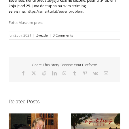
Eeva feat. Kendi predstavljaju R&B hit sezone, pesmu „Problem“
koja je od 25. juna dostupna na svim striming
servisima:
https://smarturl.it/eeva_problem
.
Foto: Mascom press
jun 25th, 2021
|
Zvezde
|
0 Comments
Share This Story, Choose Your Platform!
Facebook
X
Reddit
LinkedIn
WhatsApp
Tumblr
Pinterest
Vk
Email
Related Posts