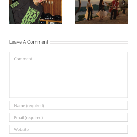
Ellie Goulding otkriva
Silente objavio novi
nežniju stranu novim
singl “Prije ili kasnije”
singlom „4 Seasons“
Leave A Comment
Comment