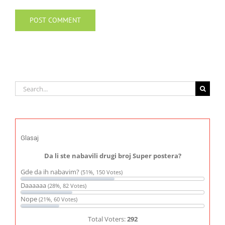
Search
for:
Glasaj
Da li ste nabavili drugi broj Super postera?
Gde da ih nabavim?
(51%, 150 Votes)
Daaaaaa
(28%, 82 Votes)
Nope
(21%, 60 Votes)
Total Voters:
292