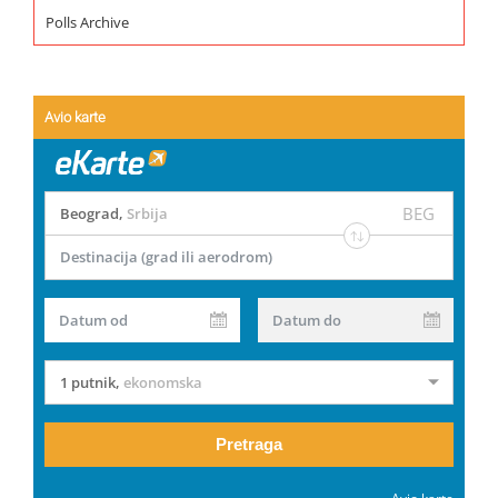
Polls Archive
Avio karte
BEG
Beograd
,
Srbija
Destinacija (grad ili aerodrom)
Datum od
Datum do
1 putnik
,
ekonomska
Pretraga