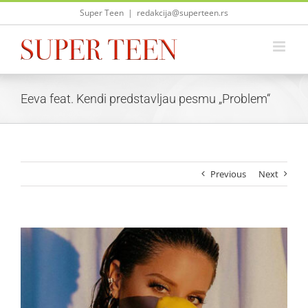
Skip
Super Teen
|
redakcija@superteen.rs
to
content
Eeva feat. Kendi predstavljau pesmu „Problem“
Previous
Next
View
Larger
Image