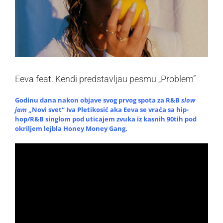
Eeva feat. Kendi predstavljau pesmu „Problem“
Godinu dana nakon objave svog prvog spota za R&B
slow
jam
„Novi svet“ Iva Pletikosić aka Eeva se vraća sa hip-
hop/R&B singlom pod uticajem zvuka iz kasnih 90tih pod
okriljem lejbla Honey Money Gang.