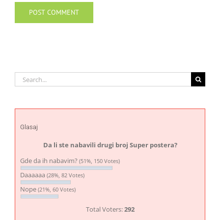
Search
for:
Glasaj
Da li ste nabavili drugi broj Super postera?
Gde da ih nabavim?
(51%, 150 Votes)
Daaaaaa
(28%, 82 Votes)
Nope
(21%, 60 Votes)
Total Voters:
292