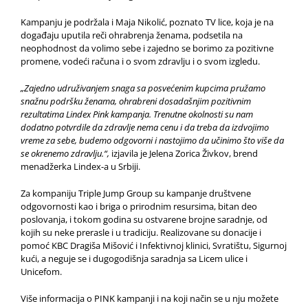
Kampanju je podržala i Maja Nikolić, poznato TV lice, koja je na
događaju uputila reči ohrabrenja ženama, podsetila na
neophodnost da volimo sebe i zajedno se borimo za pozitivne
promene, vodeći računa i o svom zdravlju i o svom izgledu.
„Zajedno udruživanjem snaga sa posvećenim kupcima pružamo
snažnu podršku ženama, ohrabreni dosadašnjim pozitivnim
rezultatima Lindex Pink kampanja. Trenutne okolnosti su nam
dodatno potvrdile da zdravlje nema cenu i da treba da izdvojimo
vreme za sebe, budemo odgovorni i nastojimo da učinimo što više da
se okrenemo zdravlju.“,
izjavila je Jelena Zorica Živkov, brend
menadžerka Lindex-a u Srbiji.
Za kompaniju Triple Jump Group su kampanje društvene
odgovornosti kao i briga o prirodnim resursima, bitan deo
poslovanja, i tokom godina su ostvarene brojne saradnje, od
kojih su neke prerasle i u tradiciju. Realizovane su donacije i
pomoć KBC Dragiša Mišović i Infektivnoj klinici, Svratištu, Sigurnoj
kući, a neguje se i dugogodišnja saradnja sa Licem ulice i
Unicefom.
Više informacija o PINK kampanji i na koji način se u nju možete