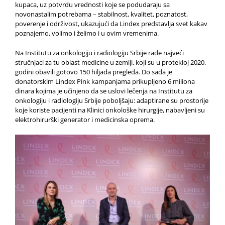
kupaca, uz potvrdu vrednosti koje se podudaraju sa
novonastalim potrebama – stabilnost, kvalitet, poznatost,
poverenje i održivost, ukazujući da Lindex predstavlja svet kakav
poznajemo, volimo i želimo i u ovim vremenima.
Na Institutu za onkologiju i radiologiju Srbije rade najveći
stručnjaci za tu oblast medicine u zemlji, koji su u protekloj 2020.
godini obavili gotovo 150 hiljada pregleda. Do sada je
donatorskim Lindex Pink kampanjama prikupljeno 6 miliona
dinara kojima je učinjeno da se uslovi lečenja na Institutu za
onkologiju i radiologiju Srbije poboljšaju: adaptirane su prostorije
koje koriste pacijenti na Klinici onkološke hirurgije, nabavljeni su
elektrohirurški generator i medicinska oprema.