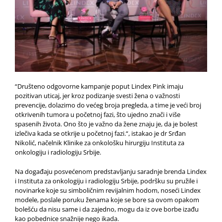
“Društeno odgovorne kampanje poput Lindex Pink imaju
pozitivan uticaj, jer kroz podizanje svesti žena o važnosti
prevencije, dolazimo do većeg broja pregleda, a time je veći broj
otkrivenih tumora u početnoj fazi, što ujedno znači i više
spasenih života. Ono što je važno da žene znaju je, da je bolest
izlečiva kada se otkrije u početnoj fazi.“, istakao je dr Srđan
Nikolić, načelnik Klinike za onkološku hirurgiju Instituta za
onkologiju i radiologiju Srbije.
Na događaju posvećenom predstavljanju saradnje brenda Lindex
i Instituta za onkologiju i radiologiju Srbije, podršku su pružile i
novinarke koje su simboličnim revijalnim hodom, noseći Lindex
modele, poslale poruku ženama koje se bore sa ovom opakom
bolešću da nisu same i da zajedno, mogu da iz ove borbe izađu
kao pobednice snažnije nego ikada.