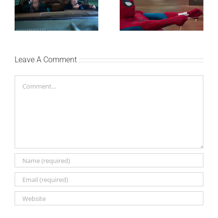
HRASTOVA u Concept
Spajdermen: Novi dan
Cinema i CineStar
oborio rekord već prvog
bioskopima 12. avgusta
vikenda
Leave A Comment
Comment