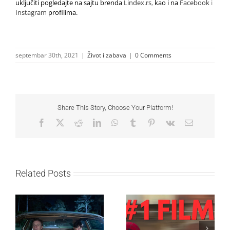
uključiti pogledajte na sajtu brenda
Lindex.rs
,
kao i na
Facebook
i
Instagram
profilima.
septembar 30th, 2021
|
Život i zabava
|
0 Comments
Share This Story, Choose Your Platform!
Facebook
X
Reddit
LinkedIn
WhatsApp
Tumblr
Pinterest
Vk
Email
Related Posts
SF NIGHT: POSLEDNJI
Najuspešnije otvaranje
DANI ULICE
studijskog filma u Srbiji: