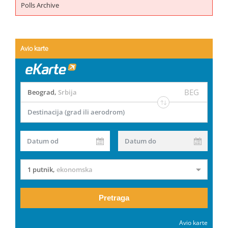
Polls Archive
Avio karte
BEG
Beograd
,
Srbija
Destinacija (grad ili aerodrom)
Datum od
Datum do
1 putnik
,
ekonomska
Pretraga
Avio karte