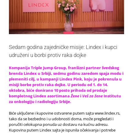
Sedam godina zajedničke misije: Lindex i kupci
udruženi u borbi protiv raka dojke
Kompanija Triple Jump Group, franšizni partner švedskog
brenda Lindex u Srbiji, sedmu godinu zaredom spaja modu i
plemeniti cilj, u kampanji Lindex Pink, koju je pokrenula u
misiji borbe protiv raka dojke. U periodu od 1. do 14.
oktobra, biće donirano 10 posto prihoda od prodaje
kompletnog Lindex asortimana
Žene
i
Veš za žene
Institutu
za onkologiju i radiologiju Srbije.
Biće uključene i kupovine ostvarene putem sajta www.lindex.rs,
tako da se bezbedno i u udobnosti doma, može pregledati i
poručiti celokupna ponuda uz dostavu na kućnu adresu.
Kupovina putem Lindex sajta je ispunila očekivanja i potrebe