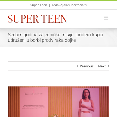
Skip
Super Teen
|
redakcija@superteen.rs
to
content
Sedam godina zajedničke misije: Lindex i kupci
udruženi u borbi protiv raka dojke
Previous
Next
View
Larger
Image