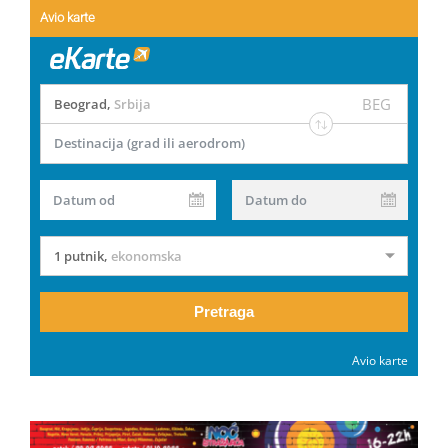
Avio karte
BEG
Beograd
,
Srbija
Destinacija (grad ili aerodrom)
Datum od
Datum do
1 putnik
,
ekonomska
Pretraga
Avio karte