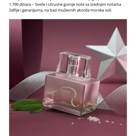
1.790 dinara – Sveže i citrusne gornje note sa srednjim notama
žalfije i geranijuma, na bazi muževnih akorda morske soli.