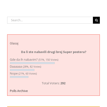
Search
for:
Glasaj
Da li ste nabavili drugi broj Super postera?
Gde da ih nabavim?
(51%, 150 Votes)
Daaaaaa
(28%, 82 Votes)
Nope
(21%, 60 Votes)
Total Voters:
292
Polls Archive