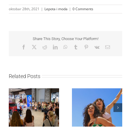
oktobar 28th, 2021
|
Lepota i moda
|
0 Comments
Share This Story, Choose Your Platform!
Facebook
X
Reddit
LinkedIn
WhatsApp
Tumblr
Pinterest
Vk
Email
Related Posts
Lilly Drogerie proslavile
10. online rođendan,
Leto menja naše navike
uručile automobil
– vreme je da
Citroën C3 i najavile
promenite i beauty
saradnju sa
rutinu
šampionkom Andreom
Bokan