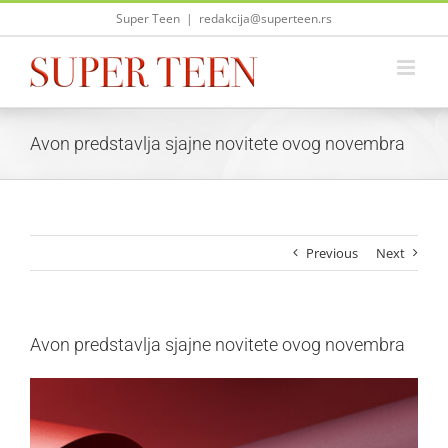
Skip
Super Teen
|
redakcija@superteen.rs
to
content
Avon predstavlja sjajne novitete ovog novembra
Previous
Next
Avon predstavlja sjajne novitete ovog novembra