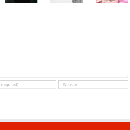
album „No Me
studijski
Professional
Arrepiento de
album „petal“
Makeup „If
Sentir Tanto“
You NYX, You
koji stiže 7.
Know“
avgusta
Volume 2