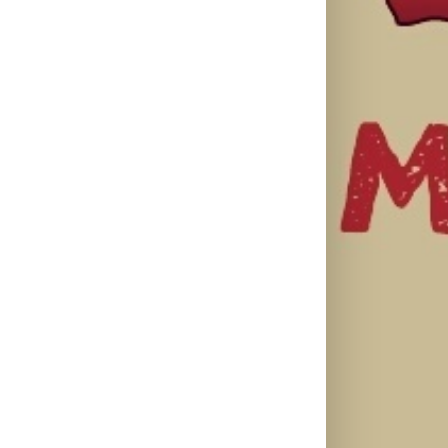
il
Ellie Goulding
Silente
Ariana Grande
otkriva nežniju
objavio novi
objavila osmi