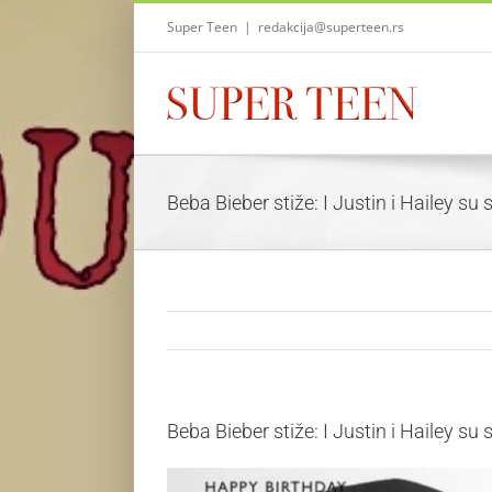
Skip
Super Teen
|
redakcija@superteen.rs
to
content
Beba Bieber stiže: I Justin i Hailey su 
Beba Bieber stiže: I Justin i Hailey su 