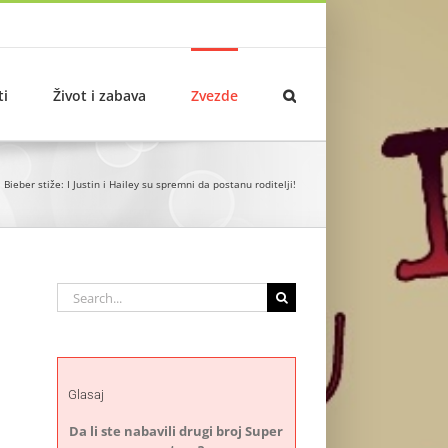
ti
Život i zabava
Zvezde
 Bieber stiže: I Justin i Hailey su spremni da postanu roditelji!
Search
for:
Glasaj
Da li ste nabavili drugi broj Super