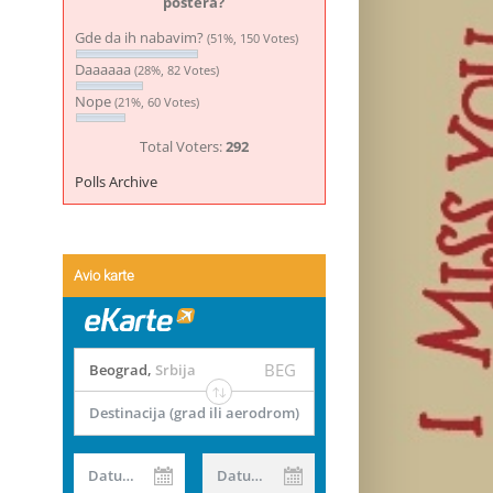
postera?
Gde da ih nabavim?
(51%, 150 Votes)
Daaaaaa
(28%, 82 Votes)
Nope
(21%, 60 Votes)
Total Voters:
292
Polls Archive
Avio karte
BEG
Beograd
,
Srbija
Destinacija (grad ili aerodrom)
Datum od
Datum do