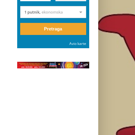
1 putnik
,
ekonomska
Pretraga
Avio karte