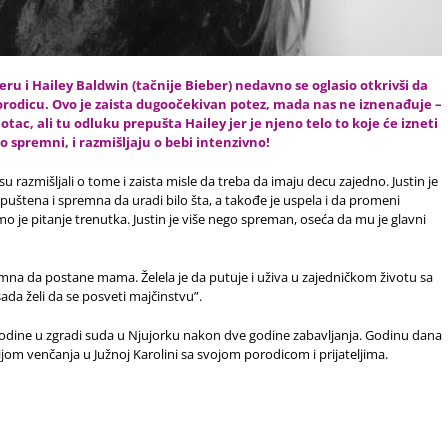
eru i Hailey Baldwin (tačnije Bieber) nedavno se oglasio otkrivši da
porodicu. Ovo je zaista dugoočekivan potez, mada nas ne iznenađuje –
tac, ali tu odluku prepušta Hailey jer je njeno telo to koje će izneti
no spremni, i
razmišljaju
o bebi intenzivno!
razmišljali o tome i zaista misle da treba da imaju decu zajedno. Justin je
r opuštena i spremna da uradi bilo šta, a takođe je uspela i da promeni
mo je pitanje trenutka. Justin je više nego spreman, oseća da mu je glavni
mna da postane mama. Želela je da putuje i uživa u zajedničkom životu sa
ada želi da se posveti majčinstvu”.
godine u zgradi suda u Njujorku nakon dve godine zabavljanja. Godinu dana
jom venčanja u Južnoj Karolini sa svojom porodicom i prijateljima.