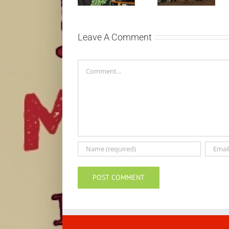
stranu novim
singl “Prije ili
singlom „4
kasnije”
Seasons“
Leave A Comment
Comment