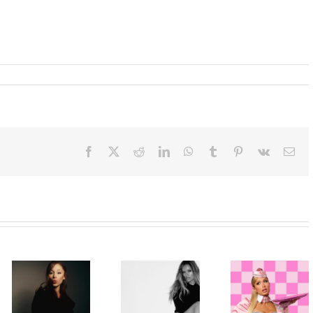
Facebook
X
Reddit
LinkedIn
WhatsApp
Tumblr
Pinterest
Vk
Ema
Paris Hilton
Karol G
ponovo u ulozi
objavila singl
„Gloss Boss“
„Matadora“ i
Ariana Grande
u kampanji
najavila novi
objavila osmi
NYX