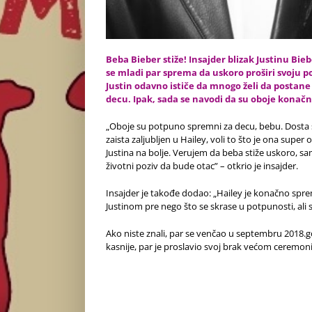
Beba Bieber stiže! Insajder blizak Justinu Bieb
se mladi par sprema da uskoro proširi svoju 
Justin odavno
ističe
da mnogo želi da postane o
decu. Ipak, sada se navodi da su oboje konač
„Oboje su potpuno spremni za decu, bebu. Dosta su 
zaista zaljubljen u Hailey, voli to što je ona supe
Justina na bolje. Verujem da beba stiže uskoro, sa
životni poziv da bude otac” – otkrio je insajder.
Insajder je takođe dodao: „Hailey je konačno spre
Justinom pre nego što se skrase u potpunosti, ali s
Ako niste znali, par se venčao u septembru 2018.
kasnije, par je proslavio svoj brak većom ceremoni