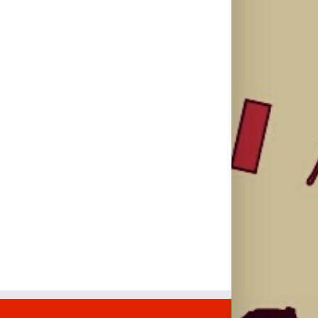
stranu novim
singl “Prije ili
studijski
singlom „4
kasnije”
album „petal“
Seasons“