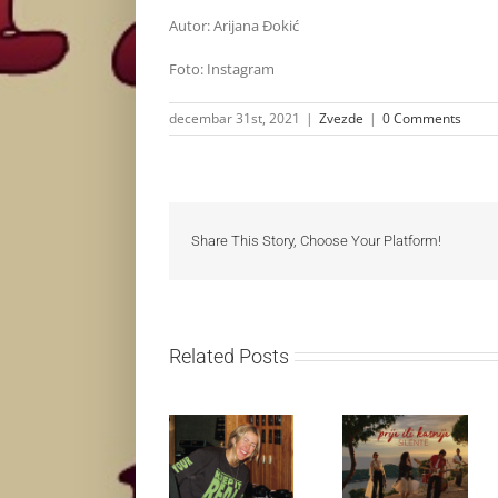
Autor: Arijana Đokić
Foto: Instagram
decembar 31st, 2021
|
Zvezde
|
0 Comments
Share This Story, Choose Your Platform!
Related Posts
Ellie Goulding
Silente
otkriva nežniju
objavio novi