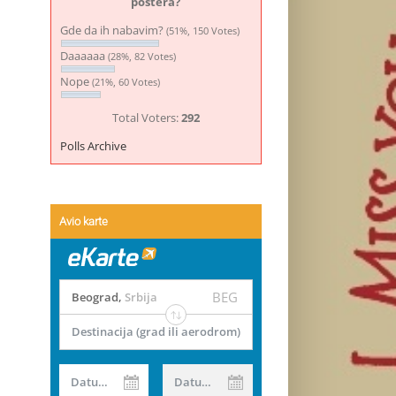
postera?
Gde da ih nabavim?
(51%, 150 Votes)
Daaaaaa
(28%, 82 Votes)
Nope
(21%, 60 Votes)
Total Voters:
292
Polls Archive
Avio karte
BEG
Beograd
,
Srbija
Destinacija (grad ili aerodrom)
Datum od
Datum do