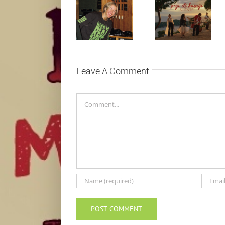
Ellie Goulding
Silente
otkriva nežniju
objavio novi
stranu novim
singl “Prije ili
singlom „4
kasnije”
Seasons“
Leave A Comment
Comment