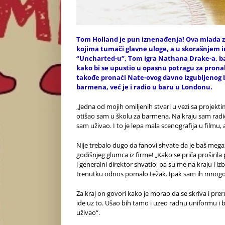
Tom
Holland
je pun iznenađenja! Ova mlada z
kojima tumači glavne uloge, a u skorašnjem i
“Uncharted-u”, Tom igra Nathana Drake-a, ba
kako bi se upustio u opasnu potragu za prona
takođe pronaći Nate-ovog davno izgubljenog br
barmena
, već je i radio u baru u Londonu.
„Jedna od mojih omiljenih stvari u vezi sa projekt
otišao sam u školu za barmena. Na kraju sam radi
sam uživao. I to je lepa mala scenografija u filmu
Nije trebalo dugo da fanovi shvate da je baš megaz
godišnjeg glumca iz firme! „Kako se priča proširila
i generalni direktor shvatio, pa su me na kraju i izba
trenutku odnos pomalo težak. Ipak sam ih mnogo pr
Za kraj on govori kako je morao da se skriva i pr
ide uz to. Ušao bih tamo i uzeo radnu uniformu i 
uživao“.