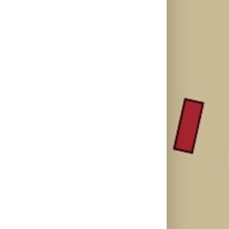
Ellie Goulding
Silente
Ariana Grande
otkriva nežniju
objavio novi
objavila osmi
stranu novim
singl “Prije ili
studijski
singlom „4
kasnije”
album „petal“
Seasons“