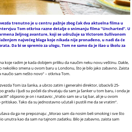
vezda trenutno je u centru pažnje zbog čak dva aktuelna filma u
ntervjuu Tom otkriva razne detalje o snimanju filma “Uncharted”. U
rmena željnog avanture, koji se udružuje sa Victorom Sullivanom
laženjem najvećeg blaga koje nikada nije pronađeno, u nadi da će
ata. Da bi se spremio za ulogu, Tom ne samo da je išao u školu za
ima koje radim je kada dobijem priliku da naučim neku novu veštinu. Dakle,
o nekoliko smena u ovom baru u Londonu, što je bilo jako zabavno. Zaista
, a naučio sam nešto novo“ – otkriva Tom.
vezda Tom iza šanka, a ubrzo zatim i generalni direktor, izbacivši 25-
 po gradu i ljudi su počeli da shvataju da sam ja šanker u tom baru, i onda je
cili!” objasnio je on i nastavio: „Vratio sam se u taj bar, ali je u ovom
itiskao. Tako da su jednostavno ućutali i pustili me da se vratim“.
erušava da ga ne prepoznaju: „Morao sam da nosim beli smoking i sve što
bio unutra kao da sam na tajnom zadatku. Bilo je zabavno, zaista sam