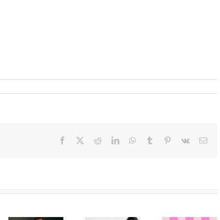
Facebook
X
Reddit
LinkedIn
WhatsApp
Tumblr
Pinterest
Vk
Ema
Paris Hilton