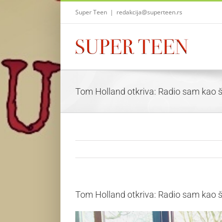
Skip
Super Teen
|
redakcija@superteen.rs
to
content
Tom Holland otkriva: Radio sam kao š
Tom Holland otkriva: Radio sam kao š