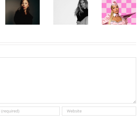
Karol G
ponovo u ulozi
objavila singl
„Gloss Boss“
„Matadora“ i
Ariana Grande
u kampanji
najavila novi
objavila osmi
NYX
album „No Me
studijski
Professional
Arrepiento de
album „petal“
Makeup „If
Sentir Tanto“
You NYX, You
koji stiže 7.
Know“
avgusta
Volume 2