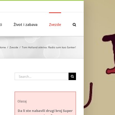
ti
Život i zabava
Zvezde
Home
Zvezde
Tom Holland otkriva: Radio sam kao šanker!
Search
for:
Glasaj
Da li ste nabavili drugi broj Super