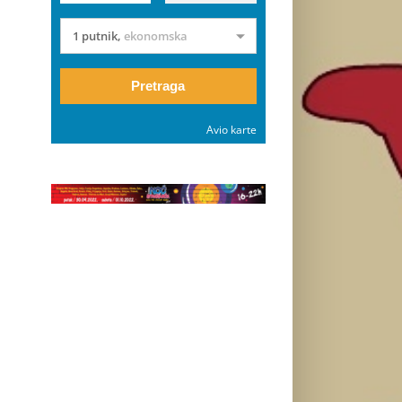
1 putnik
,
ekonomska
Pretraga
Avio karte