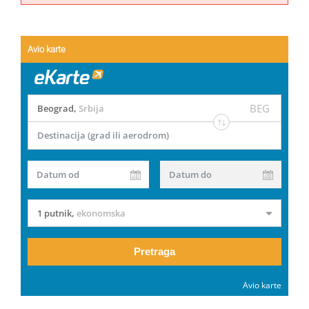
Avio karte
BEG
Beograd
,
Srbija
Destinacija (grad ili aerodrom)
Datum od
Datum do
1 putnik
,
ekonomska
Pretraga
Avio karte