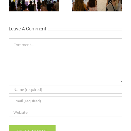
predstavili Collagen
saradnju sa
Lifter liniju i popuste do
šampionkom Andreom
30 odsto
Bokan
Leave A Comment
Comment