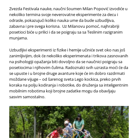
Zvezda Festivala nauke, naučni šoumen Milan Popović izvodiće u
nekoliko termina svoje neverovatne eksperimente za decu i
odrasle, pokazujući koliko nauka ume da bude uzbudljiva,
zabavna i pre svega korisna. Uz Milanovu pomoć, najhrabriji
posetioci biće u prilici i da se poigraju sa sa Teslinim razigranim
munjama.
Uzbudljivi eksperimenti iz fizike i hemije učiniće svet oko nas još
zanimljivijim, dok će nekoliko eksperimenata i trikova zasnovanih
na psihologiji opažanja biti dovoljno da se naučnici poigraju sa
posetiocima i njihovim čulima. Radoznalci svih uzrasta moći će da
se upuste i u brojne druge avanture koje će im dobro razdrmati
moždane vijuge – od šarenog sveta Lego kockica, preko prvih
koraka na polju kodiranja i robotike, do druženja sa inteligentnim
mobilnim robotima koji brojne zadatke mogu da obavljaju
sasvim samostalno.