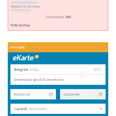
Nope
(21%, 60 Votes)
Total Voters:
292
Polls Archive
Avio karte
BEG
Beograd
,
Srbija
Destinacija (grad ili aerodrom)
Datum od
Datum do
1 putnik
,
ekonomska