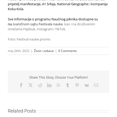
prijatelj manifestacije, A1 Srbija, National Geographic i kompanija
Koka Kola.
Sve informacije o programu Naučnog piknika dostupne su
na
zvaničnom sajtu Festivala nauke
, kao i na društvenim
mrežama Fejsbuk, Instagram i TikTok.
Foto: Festival nauke promo
maj 26th, 2022
|
Život i zabava
|
0 Comments
Share This Story, Choose Your Platform!
Facebook
X
Reddit
LinkedIn
WhatsApp
Tumblr
Pinterest
Vk
Email
Related Posts