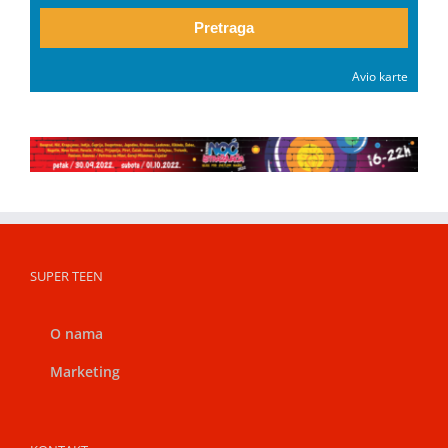
Pretraga
Avio karte
SUPER TEEN
O nama
Marketing