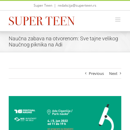
Skip
Super Teen
|
redakcija@superteen.rs
to
content
Naučna zabava na otvorenom: Sve tajne velikog
Naučnog piknika na Adi
Previous
Next
View
Larger
Image