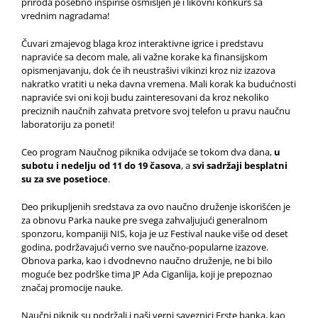
priroda posebno inspiriše osmišljen je i likovni konkurs sa
vrednim nagradama!
Čuvari zmajevog blaga kroz interaktivne igrice i predstavu
napraviće sa decom male, ali važne korake ka finansijskom
opismenjavanju, dok će ih neustrašivi vikinzi kroz niz izazova
nakratko vratiti u neka davna vremena. Mali korak ka budućnosti
napraviće svi oni koji budu zainteresovani da kroz nekoliko
preciznih naučnih zahvata pretvore svoj telefon u pravu naučnu
laboratoriju za poneti!
Ceo program Naučnog piknika odvijaće se tokom dva dana,
u
subotu i nedelju od 11 do 19 časova
, a
svi sadržaji besplatni
su za sve posetioce
.
Deo prikupljenih sredstava za ovo naučno druženje iskorišćen je
za obnovu Parka nauke pre svega zahvaljujući generalnom
sponzoru, kompaniji NIS, koja je uz Festival nauke više od deset
godina, podržavajući verno sve naučno-popularne izazove.
Obnova parka, kao i dvodnevno naučno druženje, ne bi bilo
moguće bez podrške tima JP Ada Ciganlija, koji je prepoznao
značaj promocije nauke.
Naučni piknik su podržali i naši verni saveznici Erste banka, kao