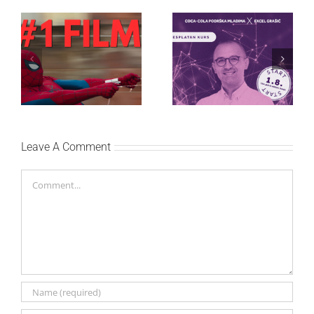
Najuspešnije otvaranje
Priključi se besplatnoj
studijskog filma u Srbiji:
regionalnoj AI edukaciji
Spajdermen: Novi dan
i nauči kako da
oborio rekord već prvog
veštačku inteligenciju
vikenda
primeniš u praksi
Leave A Comment
Comment