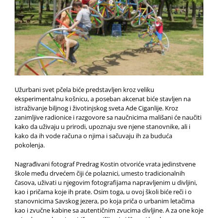
Užurbani svet pčela biće predstavljen kroz veliku
eksperimentalnu košnicu, a poseban akcenat biće stavljen na
istraživanje biljnog i životinjskog sveta Ade Ciganlije. Kroz
zanimljive radionice i razgovore sa naučnicima mališani će naučiti
kako da uživaju u prirodi, upoznaju sve njene stanovnike, ali i
kako da ih vode računa o njima i sačuvaju ih za buduća
pokolenja.
Nagrađivani fotograf Predrag Kostin otvoriće vrata jedinstvene
škole među drvećem čiji će polaznici, umesto tradicionalnih
časova, uživati u njegovim fotografijama napravljenim u divljini,
kao i pričama koje ih prate. Osim toga, u ovoj školi biće reči i o
stanovnicima Savskog jezera, po koja priča o urbanim letačima
kao i zvučne kabine sa autentičnim zvucima divljine. A za one koje