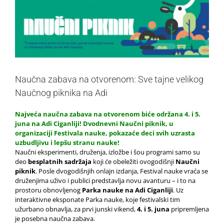
Naučna zabava na otvorenom: Sve tajne velikog
Naučnog piknika na Adi
Najveća naučna zabava na otvorenom biće održana 4. i 5.
juna na Adi Ciganliji! Dvodnevni Naučni piknik, u
organizaciji Festivala nauke, pokazaće deci svih uzrasta
uzbudljivu i lepšu stranu nauke!
Naučni eksperimenti, druženja, izložbe i šou programi samo su
deo
besplatnih sadržaja
koji će obeležiti ovogodišnji
Naučni
piknik
. Posle dvogodišnjih onlajn izdanja, Festival nauke vraća se
druženjima uživo i publici predstavlja novu avanturu – i to na
prostoru obnovljenog
Parka nauke na Adi Ciganliji
. Uz
interaktivne eksponate Parka nauke, koje festivalski tim
užurbano obnavlja, za prvi junski vikend,
4. i 5. juna
pripremljena
je posebna naučna zabava.