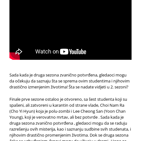
Sada kada je druga sezona zvanično potvrđena, gledaoci mogu
da očekuju da saznaju šta se sprema ovim studentima i njihovim
drastično izmenjenim životima! Šta se nadate vidjeti u 2. sezoni?
Finale prve sezone ostaloo je otvoreno, sa šest studenta koji su
spašeni, ali zatvoreni u karantin od strane vlade, Choi Nam Ra
(Cho Yi Hyun) koja je polu-zombi i Lee Cheong San (Yoon Chan
Young), koji je verovatno mrtav, ali bez potvrde . Sada kada je
druga sezona zvanično potvrđena , gledaoci mogu da se raduju
razrešenju ovih misterija, kao i saznanju sudbine svih studenata, i
njihovim drastično promenjenim životima. Dok se druga sezona