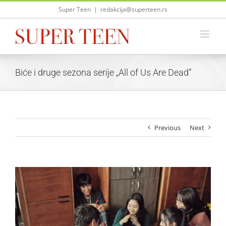
Skip
Super Teen
|
redakcija@superteen.rs
to
content
Biće i druge sezona serije „All of Us Are Dead“
Previous
Next
View
Larger
Image