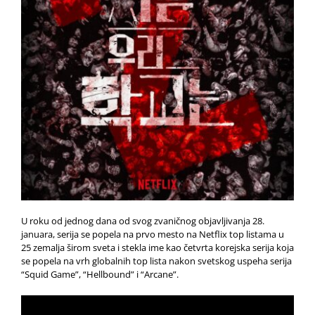
U roku od jednog dana od svog zvaničnog objavljivanja 28.
januara, serija se popela na prvo mesto na Netflix top listama u
25 zemalja širom sveta i stekla ime kao četvrta korejska serija koja
se popela na vrh globalnih top lista nakon svetskog uspeha serija
“Squid Game”, “Hellbound” i “Arcane”.