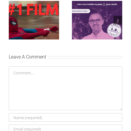
Najuspešnije otvaranje
Priključi se besplatnoj
studijskog filma u Srbiji:
regionalnoj AI edukaciji
Spajdermen: Novi dan
i nauči kako da
oborio rekord već prvog
veštačku inteligenciju
vikenda
primeniš u praksi
Leave A Comment
Comment