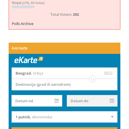
Nope
(21%, 60 Votes)
Total Voters:
292
Polls Archive
Avio karte
BEG
Beograd
,
Srbija
Destinacija (grad ili aerodrom)
Datum od
Datum do
1 putnik
,
ekonomska