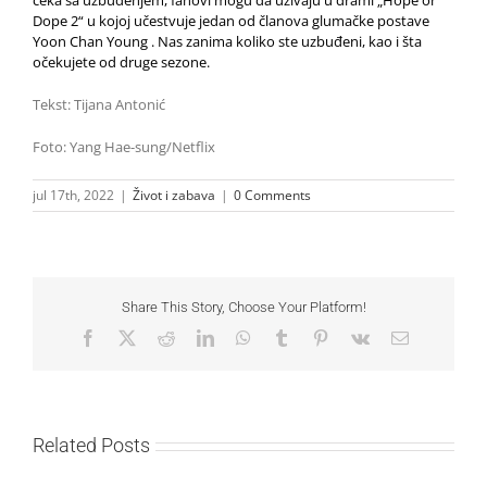
čeka sa uzbuđenjem, fanovi mogu da uživaju u drami „Hope or
Dope 2“ u kojoj učestvuje jedan od članova glumačke postave
Yoon Chan Young . Nas zanima koliko ste uzbuđeni, kao i šta
očekujete od druge sezone.
Tekst: Tijana Antonić
Foto: Yang Hae-sung/Netflix
jul 17th, 2022
|
Život i zabava
|
0 Comments
Share This Story, Choose Your Platform!
Facebook
X
Reddit
LinkedIn
WhatsApp
Tumblr
Pinterest
Vk
Email
Related Posts