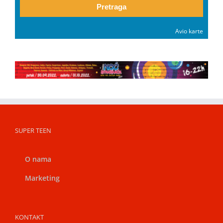
Pretraga
Avio karte
SUPER TEEN
O nama
Marketing
KONTAKT