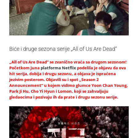
Biće i druge sezona serije „All of Us Are Dead“
„All of Us Are Dead“ se zvanično vraća sa drugom sezonom!
Početkom juna
platforma Netflix
podelila je objavu da ova
hit serija, dobija i drugu sezonu, a objava je ispraćena
jezivim posterom. Objavili su i spot „Season 2
Announcement“ u kojem vidimo glumce Yoon Chan Young,
Park Ji Hu, Cho Yi Hyun i Lomon, koji se zahvaljuju
gledaocima i pozivaju ih da prate i drugu sezonu serije.