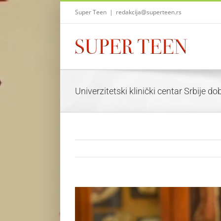
Skip
Super Teen
|
redakcija@superteen.rs
to
content
Univerzitetski klinički centar Srbije 
View
Larger
Image