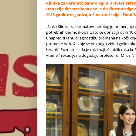
Klinika za dermatovenerologiju Univerzitetsk
Donacija dermoskopa deo je društveno odgovor
2015.godine organizuju Eucerin Srbija i Fond B
„Naša Klinika za dermatovenerologiju primenjuje d
potrebnih dermoskopa. Zato će donacija ovih 10 de
unaprediti ranu dijagnostiku promena na koži koj
promene na koži koje se ne mogu videti golim oko
terapiji. Poznato je da je čak i najteži oblik raka
vreme,“ rekao je na događaju profesor dr Miloš Nik