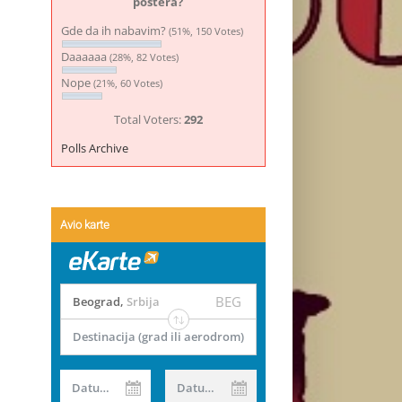
postera?
Gde da ih nabavim?
(51%, 150 Votes)
Daaaaaa
(28%, 82 Votes)
Nope
(21%, 60 Votes)
Total Voters:
292
Polls Archive
Avio karte
BEG
Beograd
,
Srbija
Destinacija (grad ili aerodrom)
Datum od
Datum do