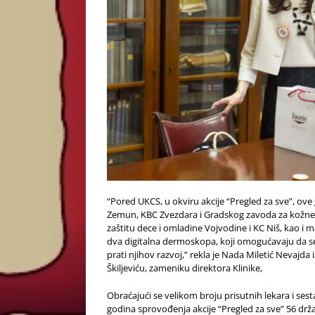
“Pored UKCS, u okviru akcije “Pregled za sve”, ove
Zemun, KBC Zvezdara i Gradskog zavoda za kožne i 
zaštitu dece i omladine Vojvodine i KC Niš, kao i 
dva digitalna dermoskopa, koji omogućavaju da s
prati njihov razvoj,” rekla je Nada Miletić Nevaj
Škiljeviću, zameniku direktora Klinike,
Obraćajući se velikom broju prisutnih lekara i sest
godina sprovođenja akcije “Pregled za sve” 56 drž