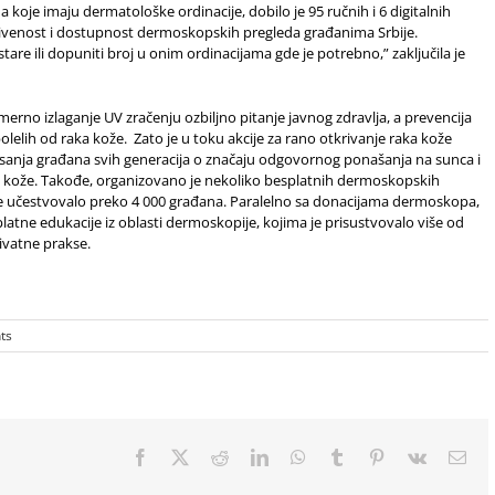
oje imaju dermatološke ordinacije, dobilo je 95 ručnih i 6 digitalnih
ivenost i dostupnost dermoskopskih pregleda građanima Srbije.
e ili dopuniti broj u onim ordinacijama gde je potrebno,” zaključila je
erno izlaganje UV zračenju ozbiljno pitanje javnog zdravlja, a prevencija
olelih od raka kože. Zato je u toku akcije za rano otkrivanje raka kože
misanja građana svih generacija o značaju odgovornog ponašanja na sunca i
 kože. Takođe, organizovano je nekoliko besplatnih dermoskopskih
 je učestvovalo preko 4 000 građana. Paralelno sa donacijama dermoskopa,
atne edukacije iz oblasti dermoskopije, kojima je prisustvovalo više od
ivatne prakse.
ts
Facebook
X
Reddit
LinkedIn
WhatsApp
Tumblr
Pinterest
Vk
Ema