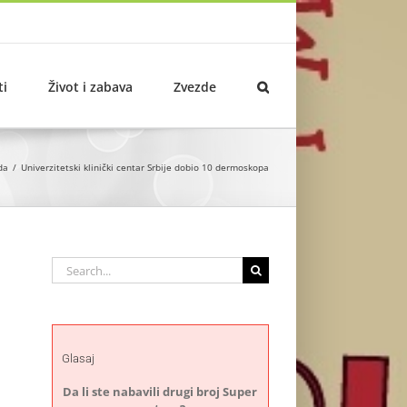
ti
Život i zabava
Zvezde
da
Univerzitetski klinički centar Srbije dobio 10 dermoskopa
Search
for:
Glasaj
Da li ste nabavili drugi broj Super