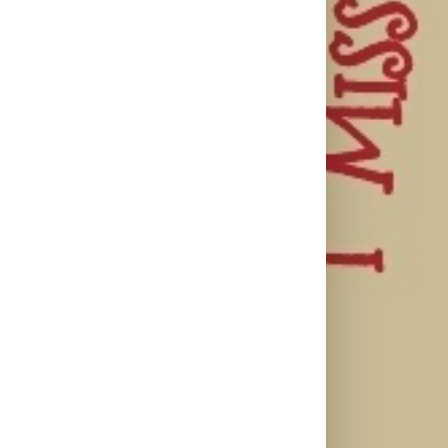
Lilly Drogerie
proslavile 10.
Lilly Drogerie i
online
L’Oréal Paris
rođendan,
Elseve na
Leto menja
uručile
Festivalu
naše navike –
automobil
nege kose
vreme je da
Citroën C3 i
predstavili
promenite i
najavile
Collagen Lifter
beauty rutinu
saradnju sa
liniju i popuste
šampionkom
do 30 odsto
Andreom
Bokan