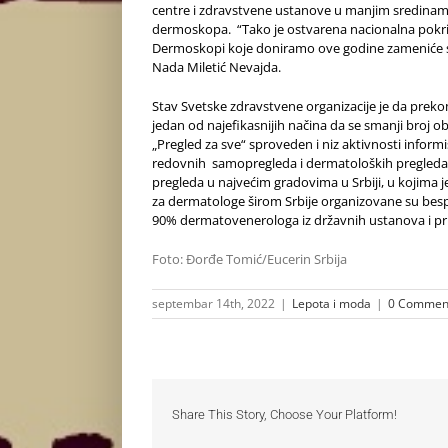
centre i zdravstvene ustanove u manjim sredinama k
dermoskopa. “Tako je ostvarena nacionalna pokr
Dermoskopi koje doniramo ove godine zameniće star
Nada Miletić Nevajda.
Stav Svetske zdravstvene organizacije je da prekom
jedan od najefikasnijih načina da se smanji broj ob
„Pregled za sve“ sproveden i niz aktivnosti infor
redovnih samopregleda i dermatoloških pregleda
pregleda u najvećim gradovima u Srbiji, u kojima
za dermatologe širom Srbije organizovane su bespl
90% dermatovenerologa iz državnih ustanova i pr
Foto: Đorđe Tomić/Eucerin Srbija
septembar 14th, 2022
|
Lepota i moda
|
0 Commen
Share This Story, Choose Your Platform!