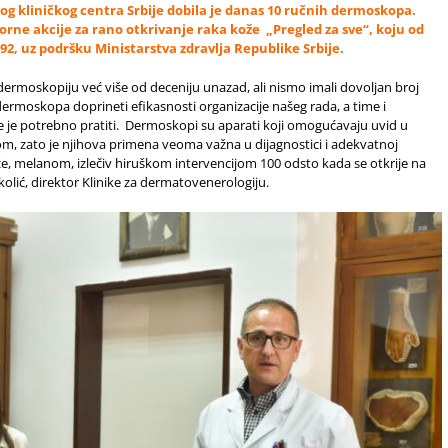
og kliničkog centra Srbije dobila je danas 10 ručnih dermoskopa.
ne akcije za rano otkrivanje raka kože „Pregled za sve“, koju od
92, uz podršku Ministarstva zdravlja Republike Srbije.
ermoskopiju već više od deceniju unazad, ali nismo imali dovoljan broj
rmoskopa doprineti efikasnosti organizacije našeg rada, a time i
e je potrebno pratiti. Dermoskopi su aparati koji omogućavaju uvid u
m, zato je njihova primena veoma važna u dijagnostici i adekvatnoj
 kože, melanom, izlečiv hiruškom intervencijom 100 odsto kada se otkrije na
olić, direktor Klinike za dermatovenerologiju.