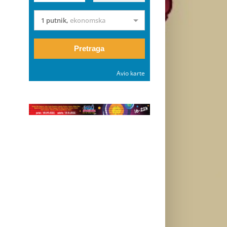
1 putnik
,
ekonomska
Pretraga
Avio karte