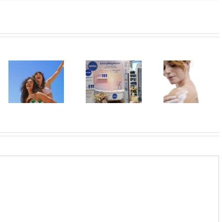
U Lilly
Leto menja
drogerijama
Koža kao na
naše navike –
do 31. jula
odmoru –
vreme je da
proizvodi za
lepa, meka i
promenite i
negu tela
blistava
beauty rutinu
sniženi do 30
odsto