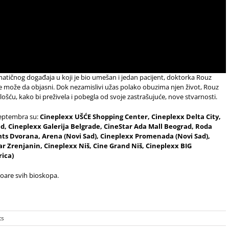
atičnog događaja u koji je bio umešan i jedan pacijent, doktorka Rouz
e može da objasni. Dok nezamislivi užas polako obuzima njen život, Rouz
ću, kako bi preživela i pobegla od svoje zastrašujuće, nove stvarnosti.
 septembra su:
Cineplexx UŠĆE Shopping Center, Cineplexx Delta City,
, Cineplexx Galerija Belgrade, CineStar Ada Mall Beograd, Roda
mts Dvorana, Arena (Novi Sad), Cineplexx Promenada (Novi Sad),
ar Zrenjanin, Cineplexx Niš, Cine Grand Niš, Cineplexx BIG
rica)
oare svih bioskopa.
ts