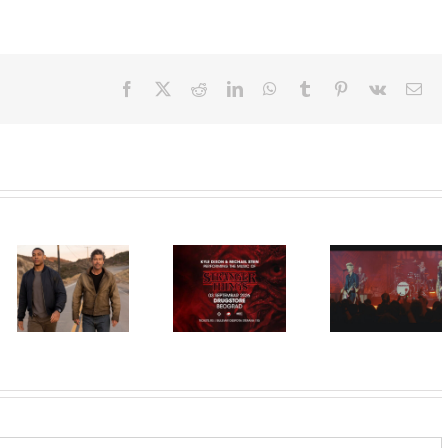
Facebook
X
Reddit
LinkedIn
WhatsApp
Tumblr
Pinterest
Vk
Ema
Film
NIMRODS,
inspirisan
HBO Max
ranim danima
STRANGER
predstavio
grupe GREEN
THINGS
službeni
DAY, stiže u
muzika iz
trejler za novu
CineStar i
serije uživo u
DC seriju
Concept
Beogradu!
„Fenjeri“
Cinema
ekskluzivno
11. i 14.
avgusta