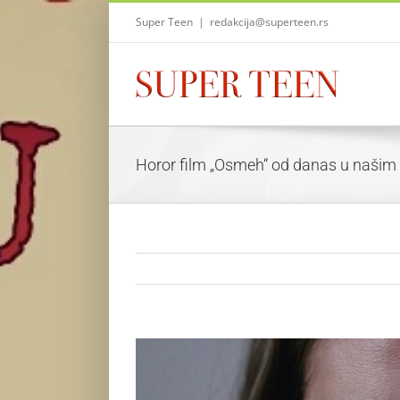
Skip
Super Teen
|
redakcija@superteen.rs
to
content
Horor film „Osmeh“ od danas u našim
View
Larger
Image