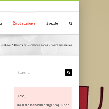
ti
Život i zabava
Zvezde
t i zabava
Horor film „Osmeh“ od danas u našim bioskopima
Search
for:
Glasaj
Da li ste nabavili drugi broj Super