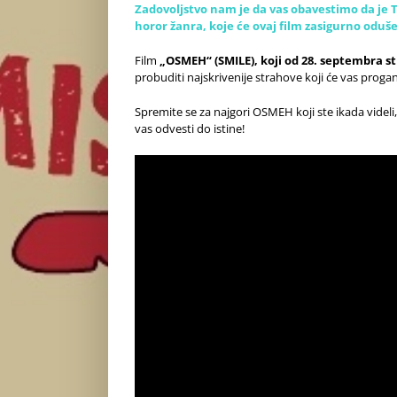
Zadovoljstvo nam je da vas obavestimo da je 
horor žanra, koje će ovaj film zasigurno oduše
Film
„OSMEH“ (SMILE), koji od 28. septembra s
probuditi najskrivenije strahove koji će vas proga
Spremite se za najgori OSMEH koji ste ikada videli
vas odvesti do istine!