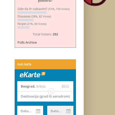
postera?
Gde da ih nabavim?
(51%, 150 Votes)
Daaaaaa
(28%, 82 Votes)
Nope
(21%, 60 Votes)
Total Voters:
292
Polls Archive
Avio karte
BEG
Beograd
,
Srbija
Destinacija (grad ili aerodrom)
Datum od
Datum do