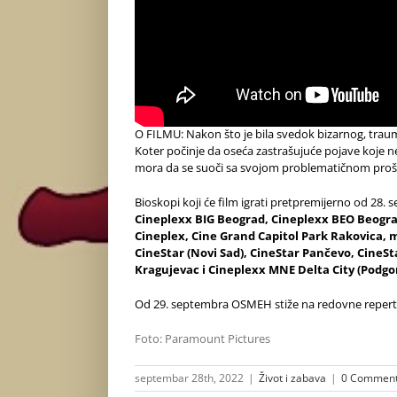
O FILMU: Nakon što je bila svedok bizarnog, traum
Koter počinje da oseća zastrašujuće pojave koje n
mora da se suoči sa svojom problematičnom prošloš
Bioskopi koji će film igrati pretpremijerno od 28.
Cineplexx BIG Beograd, Cineplexx BEO Beograd
Cineplex, Cine Grand Capitol Park Rakovica, 
CineStar (Novi Sad), CineStar Pančevo, CineSt
Kragujevac i Cineplexx MNE Delta City (Podgo
Od 29. septembra OSMEH stiže na redovne repert
Foto: Paramount Pictures
septembar 28th, 2022
|
Život i zabava
|
0 Commen