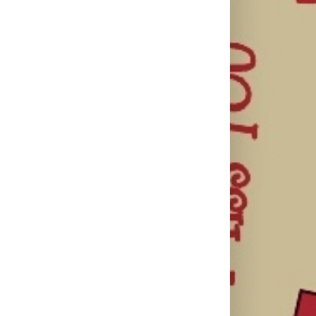
il
Najuspešnije
Priključi se
otvaranje
besplatnoj
HBO Max
studijskog
regionalnoj AI
predstavio
filma u Srbiji:
edukaciji i
službeni
Spajdermen:
nauči kako da
trejler za novu
Novi dan
veštačku
DC seriju
oborio rekord
inteligenciju
„Fenjeri“
već prvog
primeniš u
vikenda
praksi