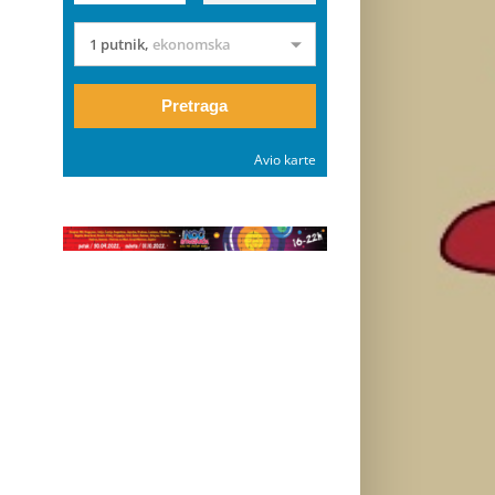
1 putnik
,
ekonomska
Pretraga
Avio karte