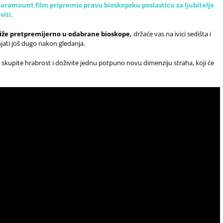
Taramount film pripremio pravu bioskopsku poslasticu za ljubitelje
viti.
tiže pretpremijerno u odabrane bioskope,
držaće vas na ivici sedišta i
njati još dugo nakon gledanja.
, skupite hrabrost i doživite jednu potpuno novu dimenziju straha, koji će