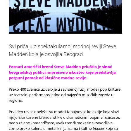
Svi pričaju o spektakularnoj modnoj reviji Steve
Madden koja je osvojila Beograd
Poznati američki brend Steve Madden priuštio je sinoć
beogradskoj publici impresivno iskustvo koje predstavlja
potpuni pomak od klasične modne revije.
Preko 400 zvanica uživalo je u savršenoj fuziji mode i pop kulture,
uz teatralni performans jedne od najvećih muzičkih zvezda u
regionu.
Prvi deo revije obeležili su modeli iz najnovije kolekcije koja slavi
njujorške korene brenda
: štikle u dramatičnim bojama ružičaste,
neon zelene i narandžaste, uvek trendi mokasine, zavodljive
čizme preko kolena u metalik nijansama i kultne
booties
koje su