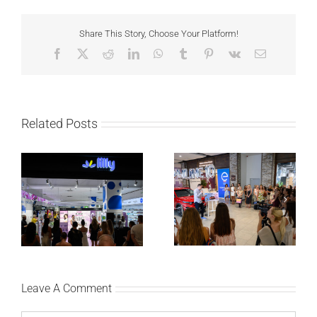
Share This Story, Choose Your Platform!
Facebook
X
Reddit
LinkedIn
WhatsApp
Tumblr
Pinterest
Vk
Email
Related Posts
Lilly Drogerie proslavile
Lilly Drogerie i L’Oréal
10. online rođendan,
Paris Elseve na
uručile automobil
Festivalu nege kose
Citroën C3 i najavile
predstavili Collagen
saradnju sa
Lifter liniju i popuste do
šampionkom Andreom
30 odsto
Bokan
Leave A Comment