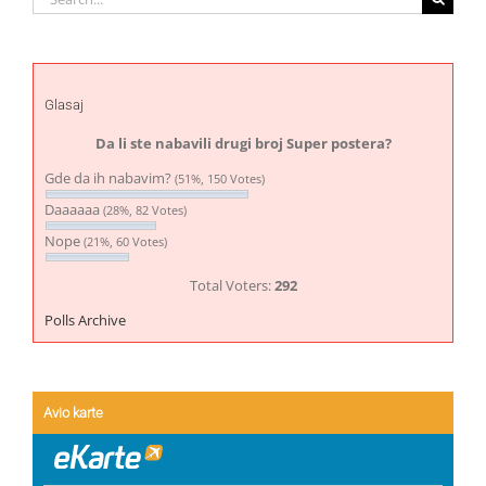
for:
Glasaj
Da li ste nabavili drugi broj Super postera?
Gde da ih nabavim?
(51%, 150 Votes)
Daaaaaa
(28%, 82 Votes)
Nope
(21%, 60 Votes)
Total Voters:
292
Polls Archive
Avio karte