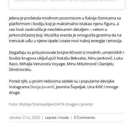
Jelena je prošetala modnom pozornicom u fuksija čizmicama sa
platformom i bodiju koji je maksimalno istakao njenu figuru, a
ceo look zaokružila je neočekivanim detaljem – velom u
jarkoružičastoj boji. Muzička zvezda je omogućila gostima da na
trenutak uđu u njene cipele i osete novi naboj energije i emocija.
Događaju su prisustvovale brojne ličnosti iz modnih, umetničkih i
šoubiz krugova uključujući Natašu Bekvalac, Ninu Janković, Luku
Raco, Mihajla Veruovića Voyage, Minu Milutinović i Danijelu
Dimitrovsku.
Pored njih, u prvim redovima sedele su i popularne devojke
Instagrama
Dunja Jovanić
, Jasmina Šupeljak, Una Krlić i mnoge
druge.
Foto: Mateja Stanisavljević/ATA Images i promo
oktobar 21st, 2022
|
Lepota i moda
|
0 Comments