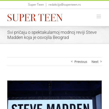
Skip
Super Teen
|
redakcija@superteen.rs
to
content
Svi pričaju o spektakularnoj modnoj reviji Steve
Madden koja je osvojila Beograd
Previous
Next
View
Larger
Image