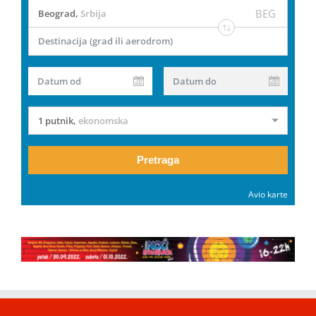
BEG
Beograd
,
Srbija
Destinacija (grad ili aerodrom)
Datum od
Datum do
1 putnik
,
ekonomska
Pretraga
Avio karte