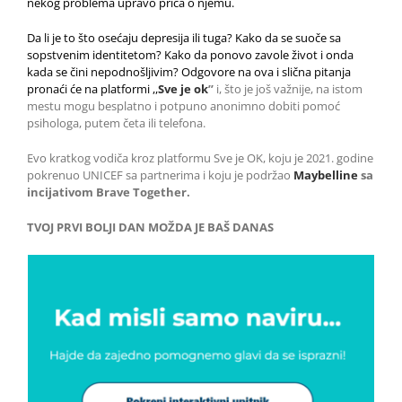
nekog problema upravo priča o njemu.
Da li je to što osećaju depresija ili tuga? Kako da se suoče sa
sopstvenim identitetom? Kako da ponovo zavole život i onda
kada se čini nepodnošljivim? Odgovore na ova i slična pitanja
pronaći će na platformi ,,
Sve je ok
’’
i, što je još važnije, na istom
mestu mogu besplatno i potpuno anonimno dobiti pomoć
psihologa, putem četa ili telefona.
Evo kratkog vodiča kroz platformu Sve je OK, koju je 2021. godine
pokrenuo UNICEF sa partnerima i koju je podržao
Maybelline
sa
incijativom Brave Together.
TVOJ PRVI BOLJI DAN MOŽDA JE BAŠ DANAS