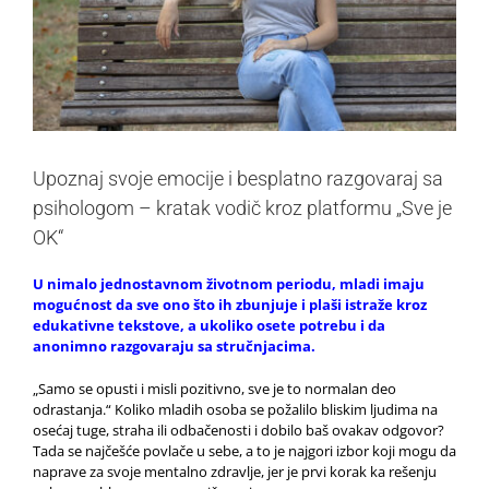
Upoznaj svoje emocije i besplatno razgovaraj sa
psihologom – kratak vodič kroz platformu „Sve je
OK“
U nimalo jednostavnom životnom periodu, mladi imaju
mogućnost da sve ono što ih zbunjuje i plaši istraže kroz
edukativne tekstove, a ukoliko osete potrebu i da
anonimno razgovaraju sa stručnjacima.
„Samo se opusti i misli pozitivno, sve je to normalan deo
odrastanja.“ Koliko mladih osoba se požalilo bliskim ljudima na
osećaj tuge, straha ili odbačenosti i dobilo baš ovakav odgovor?
Tada se najčešće povlače u sebe, a to je najgori izbor koji mogu da
naprave za svoje mentalno zdravlje, jer je prvi korak ka rešenju