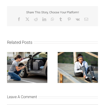
Share This Story, Choose Your Platform!
Facebook
X
Reddit
LinkedIn
WhatsApp
Tumblr
Pinterest
Vk
Email
Related Posts
Kako mladi vozači
Treniraj pametno: Kako
mogu pametno da
da izbegneš povrede i
planiraju putovanje
ostaneš u top formi
automobilom?
Leave A Comment