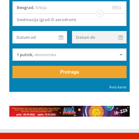
BEG
Beograd
,
Srbija
Destinacija (grad ili aerodrom)
Datum od
Datum do
1 putnik
,
ekonomska
Pretraga
Avio karte