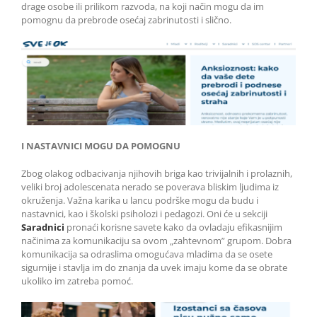
drage osobe ili prilikom razvoda, na koji način mogu da im
pomognu da prebrode osećaj zabrinutosti i slično.
I NASTAVNICI MOGU DA POMOGNU
Zbog olakog odbacivanja njihovih briga kao trivijalnih i prolaznih,
veliki broj adolescenata nerado se poverava bliskim ljudima iz
okruženja. Važna karika u lancu podrške mogu da budu i
nastavnici, kao i školski psiholozi i pedagozi. Oni će u sekciji
Saradnici
pronaći korisne savete kako da ovladaju efikasnijim
načinima za komunikaciju sa ovom „zahtevnom” grupom. Dobra
komunikacija sa odraslima omogućava mladima da se osete
sigurnije i stavlja im do znanja da uvek imaju kome da se obrate
ukoliko im zatreba pomoć.