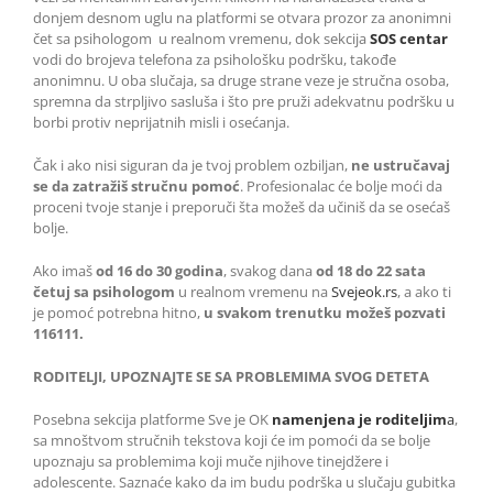
donjem desnom uglu na platformi se otvara prozor za anonimni
čet sa psihologom u realnom vremenu, dok sekcija
SOS centar
vodi do brojeva telefona za psihološku podršku, takođe
anonimnu. U oba slučaja, sa druge strane veze je stručna osoba,
spremna da strpljivo sasluša i što pre pruži adekvatnu podršku u
borbi protiv neprijatnih misli i osećanja.
Čak i ako nisi siguran da je tvoj problem ozbiljan,
ne ustručavaj
se da zatražiš stručnu pomoć
. Profesionalac će bolje moći da
proceni tvoje stanje i preporuči šta možeš da učiniš da se osećaš
bolje.
Ako imaš
od 16 do 30 godina
, svakog dana
od 18 do 22 sata
četuj sa psihologom
u realnom vremenu na
Svejeok.rs
, a ako ti
je pomoć potrebna hitno,
u svakom trenutku možeš pozvati
116111.
RODITELJI, UPOZNAJTE SE SA PROBLEMIMA SVOG DETETA
Posebna sekcija platforme Sve je OK
namenjena je roditeljim
a
,
sa mnoštvom stručnih tekstova koji će im pomoći da se bolje
upoznaju sa problemima koji muče njihove tinejdžere i
adolescente. Saznaće kako da im budu podrška u slučaju gubitka