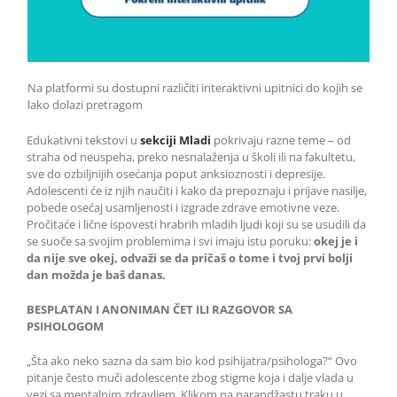
Na platformi su dostupni različiti interaktivni upitnici do kojih se
lako dolazi pretragom
Edukativni tekstovi u
sekciji Mladi
pokrivaju razne teme – od
straha od neuspeha, preko nesnalaženja u školi ili na fakultetu,
sve do ozbiljnijih osećanja poput anksioznosti i depresije.
Adolescenti će iz njih naučiti i kako da prepoznaju i prijave nasilje,
pobede osećaj usamljenosti i izgrade zdrave emotivne veze.
Pročitaće i lične ispovesti hrabrih mladih ljudi koji su se usudili da
se suoče sa svojim problemima i svi imaju istu poruku:
okej je i
da nije sve okej, odvaži se da pričaš o tome i tvoj prvi bolji
dan možda je baš danas.
BESPLATAN I ANONIMAN ČET ILI RAZGOVOR SA
PSIHOLOGOM
„Šta ako neko sazna da sam bio kod psihijatra/psihologa?“ Ovo
pitanje često muči adolescente zbog stigme koja i dalje vlada u
vezi sa mentalnim zdravljem. Klikom na narandžastu traku u