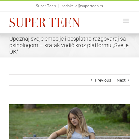
Skip
Super Teen
|
redakcija@superteen.rs
to
content
Upoznaj svoje emocije i besplatno razgovaraj sa
psihologom – kratak vodič kroz platformu „Sve je
OK“
Previous
Next
View
Larger
Image