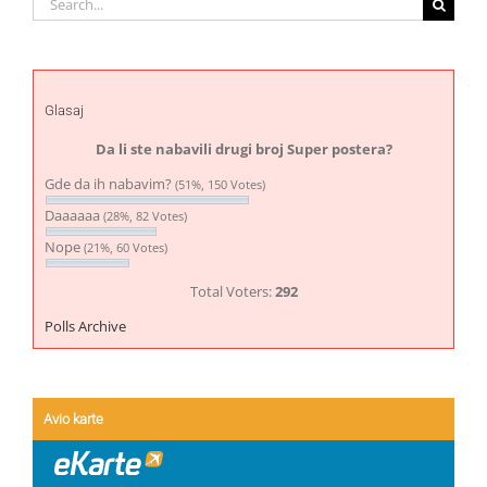
for:
Glasaj
Da li ste nabavili drugi broj Super postera?
Gde da ih nabavim?
(51%, 150 Votes)
Daaaaaa
(28%, 82 Votes)
Nope
(21%, 60 Votes)
Total Voters:
292
Polls Archive
Avio karte