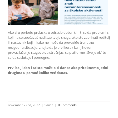
Ako si u periodu prelaska u odraslo doba i čini ti se da problemi s
kojima se suočavaš nadilaze tvoje snage, ako ste zabrinuti roditelj
ili nastavnik koji nikako ne može da prevaziđe trenutnu
nezgodnu situaciju, znajte da je prvi korak ka njihovom
prevazilaženju razgovor, a stručnjaci sa platforme ,,Sve je ok’’ tu
su da saslušaju i pomognu.
Prvi bolji dan i zaista može biti danas ako priteknemo jedni
drugima u pomoć koliko već danas.
novembar 22nd, 2022
|
Saveti
|
0 Comments