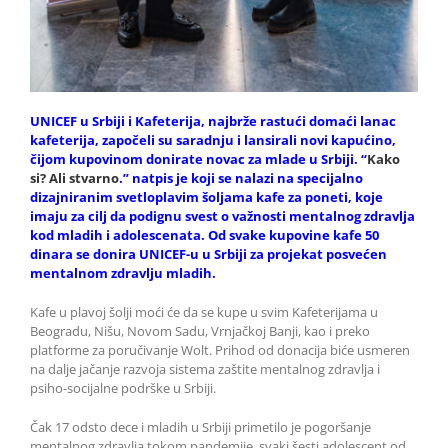
UNICEF u Srbiji i Kafeterija, najbrže rastući domaći lanac
kafeterija, započeli su saradnju i lansirali novi kapućino,
čijom kupovinom donirate novac za mlade u Srbiji. “
Kako
si? Ali stvarno
.” natpis je koji se nalazi na specijalno
dizajniranim svetloplavim šoljama kafe za poneti, koje
imaju za cilj da podignu svest o važnosti mentalnog zdravlja
kod mladih i adolescenata. Od svake kupovine kafe 50
dinara se donira UNICEF-u u Srbiji za projekat posvećen
mentalnom zdravlju mladih.
Kafe u plavoj šolji moći će da se kupe u svim Kafeterijama u
Beogradu, Nišu, Novom Sadu, Vrnjačkoj Banji, kao i preko
platforme za poručivanje Wolt. Prihod od donacija biće usmeren
na dalje jačanje razvoja sistema zaštite mentalnog zdravlja i
psiho-socijalne podrške u Srbiji.
Čak 17 odsto dece i mladih u Srbiji primetilo je pogoršanje
mentalnog zdravlja tokom pandemije, svaki šesti adolescent od