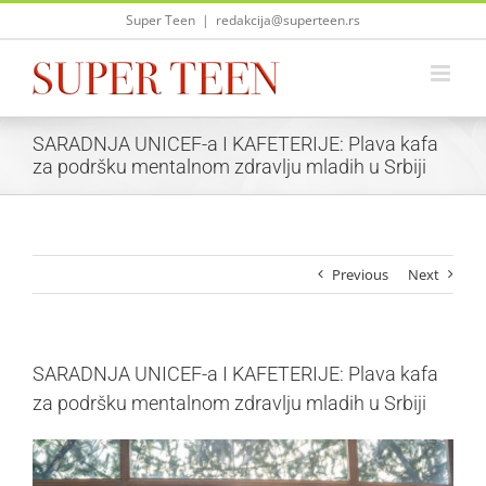
Skip
Super Teen
|
redakcija@superteen.rs
to
content
SARADNJA UNICEF-a I KAFETERIJE: Plava kafa
za podršku mentalnom zdravlju mladih u Srbiji
Previous
Next
SARADNJA UNICEF-a I KAFETERIJE: Plava kafa
za podršku mentalnom zdravlju mladih u Srbiji