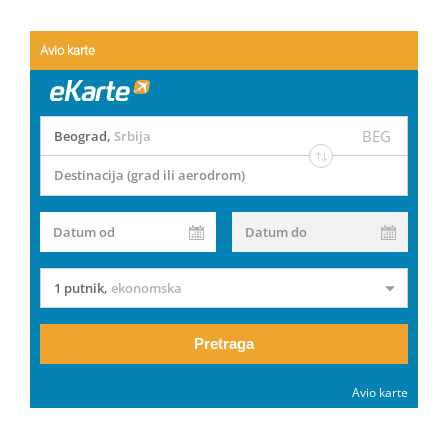
Avio karte
BEG
Beograd
,
Srbija
Destinacija (grad ili aerodrom)
Datum od
Datum do
1 putnik
,
ekonomska
Pretraga
Avio karte