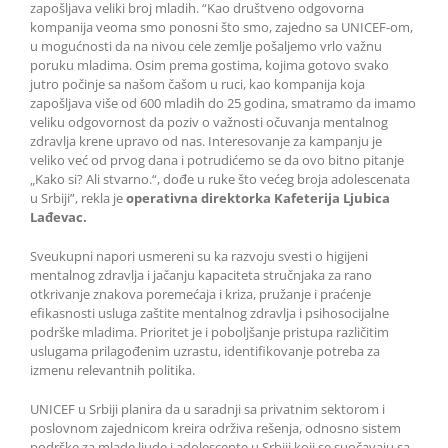
zapošljava veliki broj mladih. “Kao društveno odgovorna
kompanija veoma smo ponosni što smo, zajedno sa UNICEF-om,
u mogućnosti da na nivou cele zemlje pošaljemo vrlo važnu
poruku mladima. Osim prema gostima, kojima gotovo svako
jutro počinje sa našom čašom u ruci, kao kompanija koja
zapošljava više od 600 mladih do 25 godina, smatramo da imamo
veliku odgovornost da poziv o važnosti očuvanja mentalnog
zdravlja krene upravo od nas. Interesovanje za kampanju je
veliko već od prvog dana i potrudićemo se da ovo bitno pitanje
„Kako si? Ali stvarno.“, dođe u ruke što većeg broja adolescenata
u Srbiji”, rekla je
operativna direktorka Kafeterija Ljubica
Lađevac.
Sveukupni napori usmereni su ka razvoju svesti o higijeni
mentalnog zdravlja i jačanju kapaciteta stručnjaka za rano
otkrivanje znakova poremećaja i kriza, pružanje i praćenje
efikasnosti usluga zaštite mentalnog zdravlja i psihosocijalne
podrške mladima. Prioritet je i poboljšanje pristupa različitim
uslugama prilagođenim uzrastu, identifikovanje potreba za
izmenu relevantnih politika.
UNICEF u Srbiji planira da u saradnji sa privatnim sektorom i
poslovnom zajednicom kreira održiva rešenja, odnosno sistem
podrške za mlade ljude i adolescente u Srbiji koji se suočavaju sa