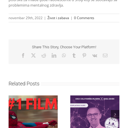
problemima mentalnog zdravlja.
novembar 29th, 2022
|
Život i zabava
|
0 Comments
Share This Story, Choose Your Platform!
Facebook
X
Reddit
LinkedIn
WhatsApp
Tumblr
Pinterest
Vk
Email
Related Posts
Najuspešnije otvaranje
Priključi se besplatnoj
studijskog filma u Srbiji:
regionalnoj AI edukaciji
Spajdermen: Novi dan
i nauči kako da
oborio rekord već prvog
veštačku inteligenciju