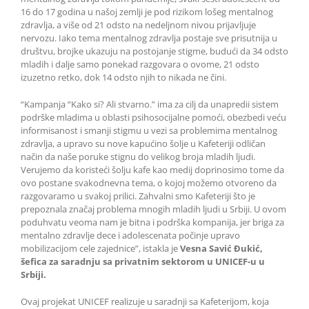
16 do 17 godina u našoj zemlji je pod rizikom lošeg mentalnog
zdravlja, a više od 21 odsto na nedeljnom nivou prijavljuje
nervozu. Iako tema mentalnog zdravlja postaje sve prisutnija u
društvu, brojke ukazuju na postojanje stigme, budući da 34 odsto
mladih i dalje samo ponekad razgovara o ovome, 21 odsto
izuzetno retko, dok 14 odsto njih to nikada ne čini.
“Kampanja “Kako si? Ali stvarno.” ima za cilj da unapredii sistem
podrške mladima u oblasti psihosocijalne pomoći, obezbedi veću
informisanost i smanji stigmu u vezi sa problemima mentalnog
zdravlja, a upravo su nove kapućino šolje u Kafeteriji odličan
način da naše poruke stignu do velikog broja mladih ljudi.
Verujemo da koristeći šolju kafe kao medij doprinosimo tome da
ovo postane svakodnevna tema, o kojoj možemo otvoreno da
razgovaramo u svakoj prilici. Zahvalni smo Kafeteriji što je
prepoznala značaj problema mnogih mladih ljudi u Srbiji. U ovom
poduhvatu veoma nam je bitna i podrška kompanija, jer briga za
mentalno zdravlje dece i adolescenata počinje upravo
mobilizacijom cele zajednice”, istakla je
Vesna Savić Đukić,
šefica za saradnju sa privatnim sektorom u UNICEF-u u
Srbiji.
Ovaj projekat UNICEF realizuje u saradnji sa Kafeterijom, koja