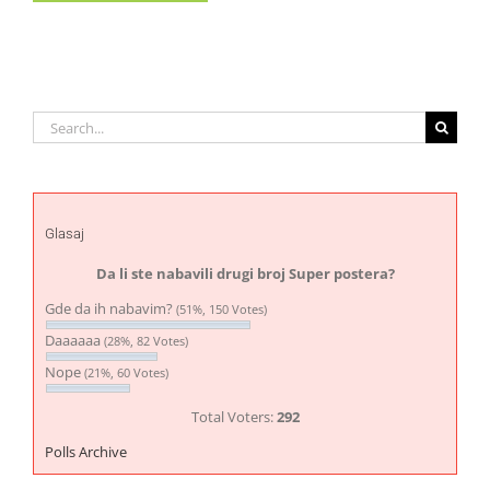
Search
for:
Glasaj
Da li ste nabavili drugi broj Super postera?
Gde da ih nabavim?
(51%, 150 Votes)
Daaaaaa
(28%, 82 Votes)
Nope
(21%, 60 Votes)
Total Voters:
292
Polls Archive