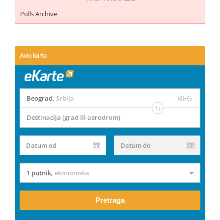
Polls Archive
Avio karte
BEG
Beograd
,
Srbija
Destinacija (grad ili aerodrom)
Datum od
Datum do
1 putnik
,
ekonomska
Pretraga