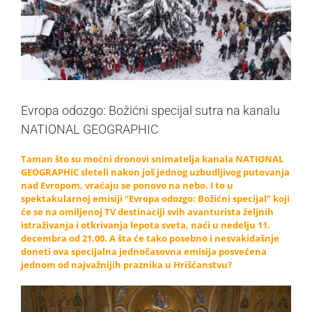
Evropa odozgo: Božićni specijal sutra na kanalu
NATIONAL GEOGRAPHIC
Taman što su moćni dronovi snimatelja kanala NATIONAL
GEOGRAPHIC sleteli nakon još jednog uzbudljivog putovanja
nad Evropom, vraćaju se ponovo na nebo. I to u
spektakularnoj emisiji “Evropa odozgo: Božićni specijal” koji
će se na omiljenoj TV destinaciji svih avanturista željnih
istraživanja i otkrivanja lepota sveta, naći u nedelju 11.
decembra od 21.00. A šta će tako posebno i nesvakidašnje
doneti ova specijalna jednočasovna emisija posvećena
jednom od najvažnijih praznika u Hrišćanstvu?