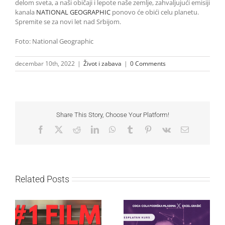
delom sveta, a naši običaji i lepote naše zemlje, zahvaljujući emisiji
kanala
NATIONAL GEOGRAPHIC
ponovo će obići celu planetu.
Spremite se za novi let nad Srbijom.
Foto: National Geographic
decembar 10th, 2022
|
Život i zabava
|
0 Comments
Share This Story, Choose Your Platform!
Facebook
X
Reddit
LinkedIn
WhatsApp
Tumblr
Pinterest
Vk
Email
Related Posts
Najuspešnije otvaranje
Priključi se besplatnoj