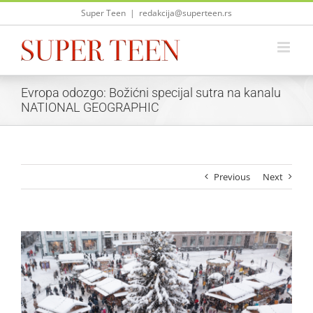
Skip
Super Teen
|
redakcija@superteen.rs
to
content
Evropa odozgo: Božićni specijal sutra na kanalu
NATIONAL GEOGRAPHIC
Previous
Next
View
Larger
Image