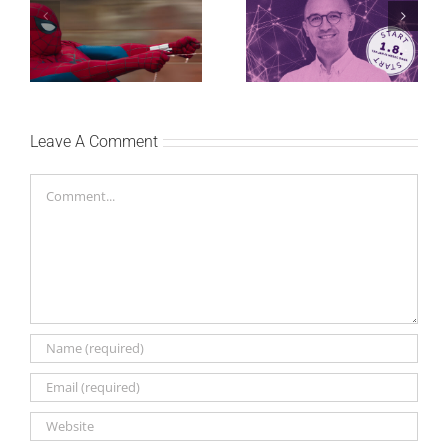
studijskog filma u Srbiji:
regionalnoj AI edukaciji
Spajdermen: Novi dan
i nauči kako da
oborio rekord već prvog
veštačku inteligenciju
vikenda
primeniš u praksi
Leave A Comment
Comment