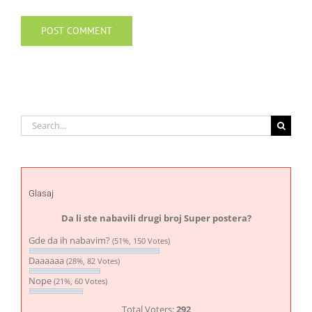
Search
for:
Glasaj
Da li ste nabavili drugi broj Super postera?
Gde da ih nabavim?
(51%, 150 Votes)
Daaaaaa
(28%, 82 Votes)
Nope
(21%, 60 Votes)
Total Voters:
292