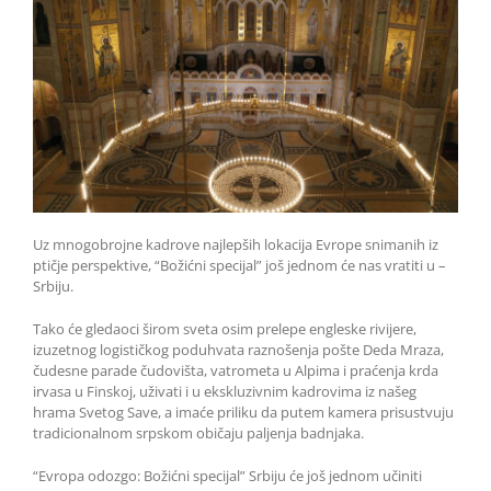
Uz mnogobrojne kadrove najlepših lokacija Evrope snimanih iz
ptičje perspektive, “Božićni specijal” još jednom će nas vratiti u –
Srbiju.
Tako će gledaoci širom sveta osim prelepe engleske rivijere,
izuzetnog logističkog poduhvata raznošenja pošte Deda Mraza,
čudesne parade čudovišta, vatrometa u Alpima i praćenja krda
irvasa u Finskoj, uživati i u ekskluzivnim kadrovima iz našeg
hrama Svetog Save, a imaće priliku da putem kamera prisustvuju
tradicionalnom srpskom običaju paljenja badnjaka.
“Evropa odozgo: Božićni specijal” Srbiju će još jednom učiniti