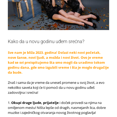
Kako da u novu godinu uđem srećna?
Sve nam je bliža 2023. godina! Dolazi neki novi početak,
nove šanse, novi ljudi, a možda i novi život. Ovo je vreme
kad se svi preispitujemo šta smo mogli da uradimo tokom
godinu dana, gde smo izgubili vreme i šta je moglo drugačije
da bude.
Znaš i sama da je vreme da uneseš promene u svoj život, a evo
nekoliko saveta koji će ti pomoći da u novu godinu uđeš
zadovoljna i srećna!
1.
Okupi drage ljude, prijatelje
i doček provedi sa njima na
omiljenom mestu! Ništa lepše od dragih, nasmejanih lica, dobre
muzike i zajedničkog otvaranja novog životnog poglavlja!