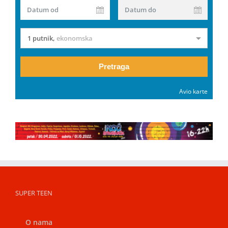
Datum od
Datum do
1 putnik
,
ekonomska
Pretraga
Avio karte
SUPER TEEN
O nama