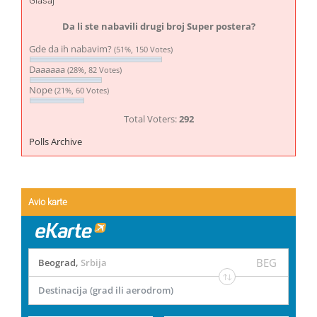
Glasaj
Da li ste nabavili drugi broj Super postera?
Gde da ih nabavim?
(51%, 150 Votes)
Daaaaaa
(28%, 82 Votes)
Nope
(21%, 60 Votes)
Total Voters:
292
Polls Archive
Avio karte
BEG
Beograd
,
Srbija
Destinacija (grad ili aerodrom)