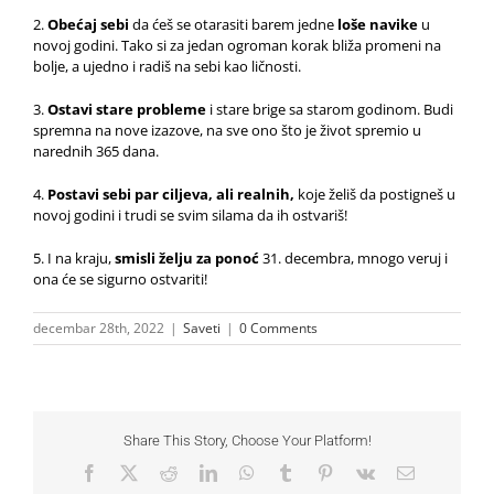
2.
Obećaj sebi
da ćeš se otarasiti barem jedne
loše navike
u
novoj godini. Tako si za jedan ogroman korak bliža promeni na
bolje, a ujedno i radiš na sebi kao ličnosti.
3.
Ostavi stare probleme
i stare brige sa starom godinom. Budi
spremna na nove izazove, na sve ono što je život spremio u
narednih 365 dana.
4.
Postavi sebi par ciljeva, ali realnih,
koje želiš da postigneš u
novoj godini i trudi se svim silama da ih ostvariš!
5. I na kraju,
smisli želju za ponoć
31. decembra, mnogo veruj i
ona će se sigurno ostvariti!
decembar 28th, 2022
|
Saveti
|
0 Comments
Share This Story, Choose Your Platform!
Facebook
X
Reddit
LinkedIn
WhatsApp
Tumblr
Pinterest
Vk
Email