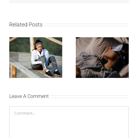
Related Posts
Treniraj pametno: Kako
Zašto je važno da
da izbegneš povrede i
spavaš 8 sati?
ostaneš u top formi
Leave A Comment
Comment