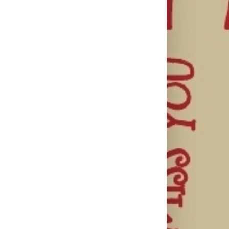
il
Treniraj
Matura bez
pametno:
stresa:
Kako da
Zašto je
organizacija
izbegneš
važno da
dolaska,