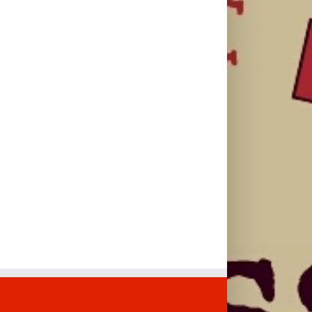
povrede i
spavaš 8 sati?
odlaska i
ostaneš u top
zajedničkog
formi
prevoza