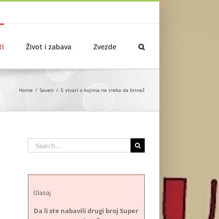
ti
Život i zabava
Zvezde
Home
Saveti
5 stvari o kojima ne treba da brineš
Search
for:
Glasaj
Da li ste nabavili drugi broj Super