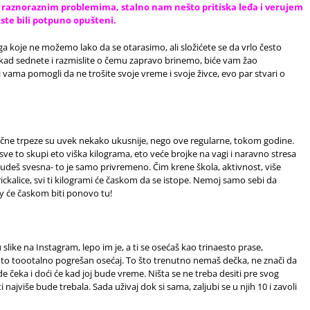
 o raznoraznim problemima, stalno nam nešto pritiska leđa i verujem
ste bili potpuno opušteni.
iga koje ne možemo lako da se otarasimo, ali složićete se da vrlo često
ad sednete i razmislite o čemu zapravo brinemo, biće vam žao
vama pomogli da ne trošite svoje vreme i svoje živce, evo par stvari o
nične trpeze su uvek nekako ukusnije, nego ove regularne, tokom godine.
sve to skupi eto viška kilograma, eto veće brojke na vagi i naravno stresa
udeš svesna- to je samo privremeno. Čim krene škola, aktivnost, više
ckalice, svi ti kilogrami će časkom da se istope. Nemoj samo sebi da
y će časkom biti ponovo tu!
slike na Instagram, lepo im je, a ti se osećaš kao trinaesto prase,
e to toootalno pogrešan osećaj. To što trenutno nemaš dečka, ne znači da
e čeka i doći će kad joj bude vreme. Ništa se ne treba desiti pre svog
najviše bude trebala. Sada uživaj dok si sama, zaljubi se u njih 10 i zavoli