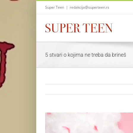
Skip
Super Teen
|
redakcija@superteen.rs
to
content
5 stvari o kojima ne treba da brineš
View
Larger
Image