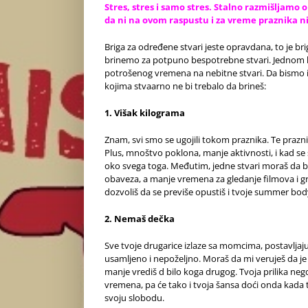
Stres, stres i samo stres. Stalno razmišljamo
da ni na ovom raspustu i za vreme praznika ni
Briga za određene stvari jeste opravdana, to je br
brinemo za potpuno bespotrebne stvari. Jednom k
potrošenog vremena na nebitne stvari. Da bismo i 
kojima stvaarno ne bi trebalo da brineš:
1. Višak kilograma
Znam, svi smo se ugojili tokom praznika. Te praz
Plus, mnoštvo poklona, manje aktivnosti, i kad se 
oko svega toga. Međutim, jedne stvari moraš da b
obaveza, a manje vremena za gledanje filmova i gri
dozvoliš da se previše opustiš i tvoje summer bod
2. Nemaš dečka
Sve tvoje drugarice izlaze sa momcima, postavljaju 
usamljeno i nepoželjno. Moraš da mi veruješ da j
manje vrediš d bilo koga drugog. Tvoja prilika negd
vremena, pa će tako i tvoja šansa doći onda kada ti 
svoju slobodu.