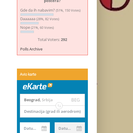
postera?
Gde da ih nabavim?
(51%, 150 Votes)
Daaaaaa
(28%, 82 Votes)
Nope
(21%, 60 Votes)
Total Voters:
292
Polls Archive
Avio karte
BEG
Beograd
,
Srbija
Destinacija (grad ili aerodrom)
Datum od
Datum do