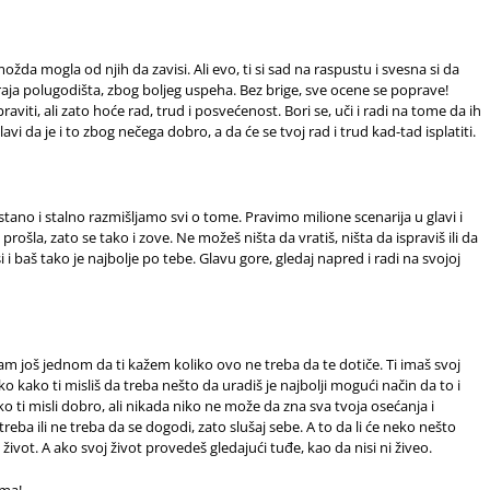
žda mogla od njih da zavisi. Ali evo, ti si sad na raspustu i svesna si da
aja polugodišta, zbog boljeg uspeha. Bez brige, sve ocene se poprave!
viti, ali zato hoće rad, trud i posvećenost. Bori se, uči i radi na tome da ih
lavi da je i to zbog nečega dobro, a da će se tvoj rad i trud kad-tad isplatiti.
stano i stalno razmišljamo svi o tome. Pravimo milione scenarija u glavi i
rošla, zato se tako i zove. Ne možeš ništa da vratiš, ništa da ispraviš ili da
i baš tako je najbolje po tebe. Glavu gore, gledaj napred i radi na svojoj
am još jednom da ti kažem koliko ovo ne treba da te dotiče. Ti imaš svoj
ko kako ti misliš da treba nešto da uradiš je najbolji mogući način da to i
o ti misli dobro, ali nikada niko ne može da zna sva tvoja osećanja i
reba ili ne treba da se dogodi, zato slušaj sebe. A to da li će neko nešto
ov život. A ako svoj život provedeš gledajući tuđe, kao da nisi ni živeo.
ima!