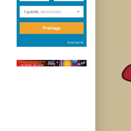
1 putnik
,
ekonomska
Pretraga
Avio karte