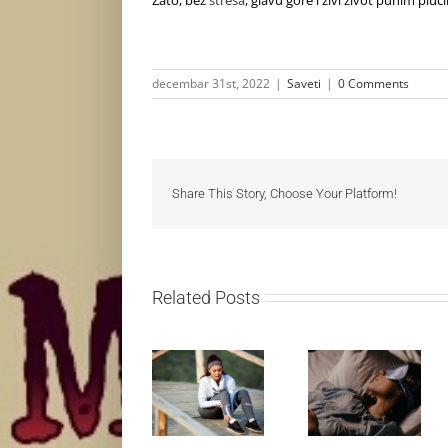
decembar 31st, 2022
|
Saveti
|
0 Comments
Share This Story, Choose Your Platform!
Related Posts
Treniraj
pametno:
Kako da
Zašto je
izbegneš
važno da