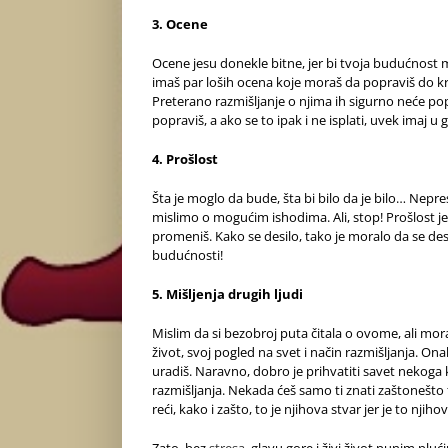
3. Ocene
Ocene jesu donekle bitne, jer bi tvoja budućnost mo
imaš par loših ocena koje moraš da popraviš do kr
Preterano razmišljanje o njima ih sigurno neće popra
popraviš, a ako se to ipak i ne isplati, uvek imaj u g
4. Prošlost
Šta je moglo da bude, šta bi bilo da je bilo… Nepre
mislimo o mogućim ishodima. Ali, stop! Prošlost je p
promeniš. Kako se desilo, tako je moralo da se desi 
budućnosti!
5. Mišljenja drugih ljudi
Mislim da si bezobroj puta čitala o ovome, ali mor
život, svoj pogled na svet i način razmišljanja. Ona
uradiš. Naravno, dobro je prihvatiti savet nekoga k
razmišljanja. Nekada ćeš samo ti znati zaštonešto t
reći, kako i zašto, to je njihova stvar jer je to njih
Zato, bez
stresa
, glavu gore i živi život punim pluć