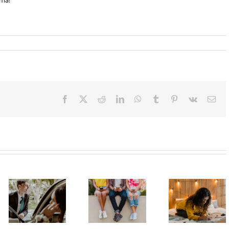
Facebook
X
Reddit
LinkedIn
WhatsApp
Tumblr
Pinterest
Vk
Ema
TikTok room
Matura bez
Zašto su
inspiration:
stresa:
pametni
šta stvarno
organizacija
telefoni
vredi
dolaska,
postali deo
iskopirati, a