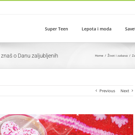
Super Teen
Lepota i moda
Save
 znaš o Danu zaljubljenih
Home
Život i zabava
Za
Previous
Next