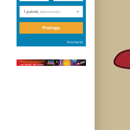
1 putnik
,
ekonomska
Pretraga
Avio karte