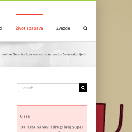
ti
Život i zabava
Zvezde
nimljive činjenice koje verovatno ne znaš o Danu zaljubljenih
Search
for:
Glasaj
Da li ste nabavili drugi broj Super