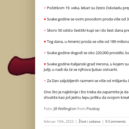
♥
Početkom 19. veka, lekari su često čokoladu prepi
♥
Svake godine se ovim povodom proda više od 3
♥
Skoro 50 odsto čestitki kupi se i do šest dana pre
♥
Tog dana, u Americi proda se više od 189 miliona
♥
Svake godine dogodi se oko 220,000 prosidbi, b
♥
Svake godine italijanski grad Verona, u kojem su ,,
Juliji, u nadi da će se njihova ljubav ostvariti.
♥
Za Dan zaljubljenih razmeni se više od milijardu č
Ono što je najbitnije i što treba da zapamtite je 
shvatite kao još jednu lepu priliku da svojom kreat
Foto:
Jill Wellington
from
Pixabay
februar 10th, 2023
|
Život i zabava
|
0 Comments