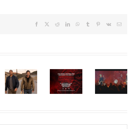
Facebook
X
Reddit
LinkedIn
WhatsApp
Tumblr
Pinterest
Vk
Ema
Film
NIMRODS,
inspirisan
HBO Max
ranim danima
STRANGER
predstavio
grupe GREEN
THINGS
službeni
DAY, stiže u
muzika iz
trejler za novu
CineStar i
serije uživo u
DC seriju
Concept
Beogradu!
„Fenjeri“
Cinema
ekskluzivno
11. i 14.
avgusta