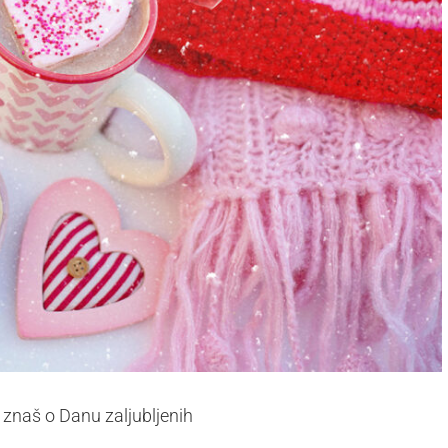
 znaš o Danu zaljubljenih