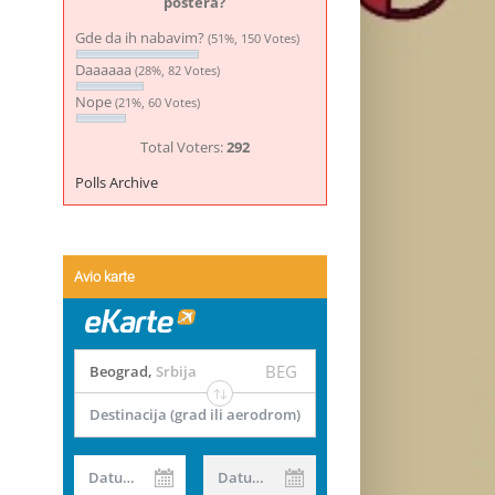
postera?
Gde da ih nabavim?
(51%, 150 Votes)
Daaaaaa
(28%, 82 Votes)
Nope
(21%, 60 Votes)
Total Voters:
292
Polls Archive
Avio karte
BEG
Beograd
,
Srbija
Destinacija (grad ili aerodrom)
Datum od
Datum do