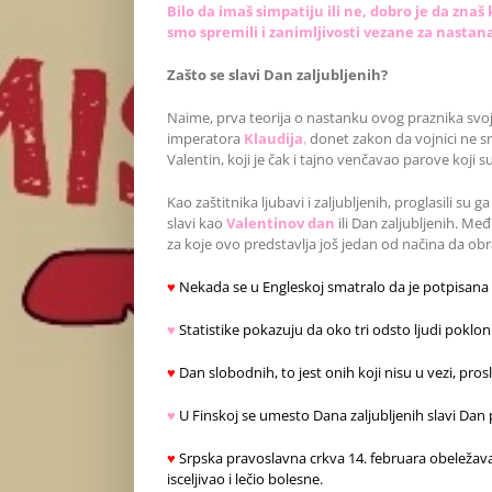
Bilo da imaš simpatiju ili ne, dobro je da zna
smo spremili i zanimljivosti vezane za nastana
Zašto se slavi Dan zaljubljenih?
Naime, prva teorija o nastanku ovog praznika svoj
imperatora
Klaudija
,
donet zakon da vojnici ne sm
Valentin, koji je čak i tajno venčavao parove koji su 
Kao zaštitnika ljubavi i zaljubljenih, proglasili su
slavi kao
Valentinov dan
ili Dan zaljubljenih. Me
za koje ovo predstavlja još jedan od načina da ob
♥
Nekada se u Engleskoj smatralo da je potpisana č
♥
Statistike pokazuju da oko tri odsto ljudi poklo
♥
Dan slobodnih, to jest onih koji nisu u vezi, pros
♥
U Finskoj se umesto Dana zaljubljenih slavi Dan pr
♥
Srpska pravoslavna crkva 14. februara obeležava 
isceljivao i lečio bolesne.