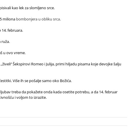
sivali kao lek za slomljeno srce.
5 miliona
bombonjera u obliku srca
.
 14. februara.
 ruža.
aš u ovo vreme.
živeli’’ Šekspirovi Romeo i Julija, primi hiljadu pisama koje devojke šalju
estitki. Više ih se pošalje samo oko Božića.
da ljubav treba da pokažete onda kada osetite potrebu, a da 14. februar
ivnošću i voljom to izrazite.