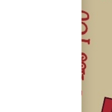
il
Najuspešnije
Priključi se
otvaranje
besplatnoj
HBO Max
studijskog
regionalnoj AI
predstavio
filma u Srbiji:
edukaciji i
službeni
Spajdermen:
nauči kako da
trejler za novu
Novi dan
veštačku
DC seriju
oborio rekord
inteligenciju
„Fenjeri“
već prvog
primeniš u
vikenda
praksi