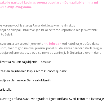
š kako je nastao i kod nas veoma popularan Dan zaljubljenih, a mi
k i slavlje ovog dana.
e korene vodi iz starog Rima, dok je za vreme rimskog
eju da sklapaju brakove. Jedini ko se tome usprotivio bio je sveštenik
to želeli.
 ga svecem, a tek u srednjem veku
14. februar
kod katolika je počeo da se
đutim, tokom godina ovaj praznik počeli su da slave i narodi ostalih religija,
raduju voljene osobe, a ovo su neke od zanimljivih činjenica o ovom danu.
estitka za Dan zaljubljenih – baskuz.
n za Dan zaljubljenih kupi i svom kućnom ljubimcu.
lavlja se dan nakon Dana zaljubljenih.
ijatelja.
Svetog Trifuna, slavu vinogradara i gostioničara. Sveti Trifun molitvama je