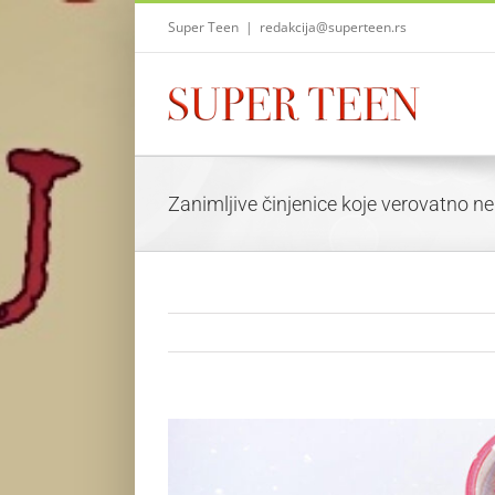
Skip
Super Teen
|
redakcija@superteen.rs
to
content
Zanimljive činjenice koje verovatno ne
View
Larger
Image