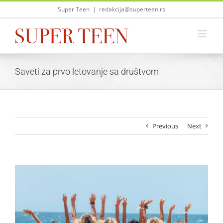
Skip
Super Teen
|
redakcija@superteen.rs
to
content
Saveti za prvo letovanje sa društvom
Previous
Next
View
Larger
Image