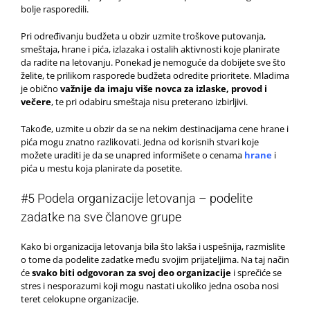
bolje rasporedili.
Pri određivanju budžeta u obzir uzmite troškove putovanja,
smeštaja, hrane i pića, izlazaka i ostalih aktivnosti koje planirate
da radite na letovanju. Ponekad je nemoguće da dobijete sve što
želite, te prilikom rasporede budžeta odredite prioritete. Mladima
je obično
važnije da imaju više novca za izlaske, provod i
večere
, te pri odabiru smeštaja nisu preterano izbirljivi.
Takođe, uzmite u obzir da se na nekim destinacijama cene hrane i
pića mogu znatno razlikovati. Jedna od korisnih stvari koje
možete uraditi je da se unapred informišete o cenama
hrane
i
pića u mestu koja planirate da posetite.
#5 Podela organizacije letovanja – podelite
zadatke na sve članove grupe
Kako bi organizacija letovanja bila što lakša i uspešnija, razmislite
o tome da podelite zadatke među svojim prijateljima. Na taj način
će
svako biti odgovoran za svoj deo organizacije
i sprečiće se
stres i nesporazumi koji mogu nastati ukoliko jedna osoba nosi
teret celokupne organizacije.