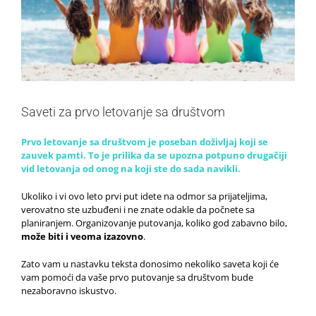
Saveti za prvo letovanje sa društvom
Prvo letovanje sa društvom je poseban doživljaj koji se
zauvek pamti. To je prilika da se upozna potpuno drugačiji
vid letovanja od onog na koji ste do sada navikli.
Ukoliko i vi ovo leto prvi put idete na odmor sa prijateljima,
verovatno ste uzbuđeni i ne znate odakle da počnete sa
planiranjem. Organizovanje putovanja, koliko god zabavno bilo,
može biti i veoma izazovno
.
Zato vam u nastavku teksta donosimo nekoliko saveta koji će
vam pomoći da vaše prvo putovanje sa društvom bude
nezaboravno iskustvo.