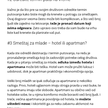
Važno je da što pre sa svojim društvom odredite termin
putovanja kako biste mogli da krenete u potragu za smeštajem.
Ovaj dogovor veoma često može biti komplikovan, a što veći broj
ljudi ide zajedno na letovanje,
teže je pronaći datum koji
svima odgovara
. Zato upravo ovo treba da vam bude na vrhu
liste kad krenete da planirate vaš put.
#3 Smeštaj za mlade – hotel ili apartman?
Kada ste odredili destinaciju i termin putovanja, na redu je
pronalaženje smeštaja koji će zadovoljiti potrebe celog društva.
Kada je u pitanju smeštaj za mlade,
odluka između hotela i
apartmana
može biti teška. Hotel vam može pružiti luksuz i
udobnost, dok je apartman praktičnija i ekonomičnija opcija.
Veliki broj mladih se ipak odlučuje za apartmane iz nekoliko
razloga. Prvo, hoteli uglavnom imaju stroga pravila u vezi buke, te
u apartmanu imaju više slobode. Apartmani su obično veći od
hotelske sobe, te u njima komforno može boraviti veći broj ljudi. I
treće, većina apartmana je povoljnija od hotela, te
možete
uštedeti novac
i iskoristiti ga za neku zabavnu aktivnost na