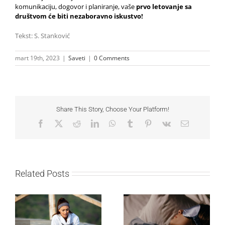
komunikaciju, dogovor i planiranje, vaše
prvo letovanje sa
društvom će biti nezaboravno iskustvo!
Tekst: S. Stanković
mart 19th, 2023
|
Saveti
|
0 Comments
Share This Story, Choose Your Platform!
Facebook
X
Reddit
LinkedIn
WhatsApp
Tumblr
Pinterest
Vk
Email
Related Posts