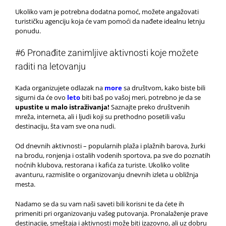
Ukoliko vam je potrebna dodatna pomoć, možete angažovati
turističku agenciju koja će vam pomoći da nađete idealnu letnju
ponudu.
#6 Pronađite zanimljive aktivnosti koje možete
raditi na letovanju
Kada organizujete odlazak na
more
sa društvom, kako biste bili
sigurni da će ovo
leto
biti baš po vašoj meri, potrebno je da se
upustite u malo istraživanja!
Saznajte preko društvenih
mreža, interneta, ali i ljudi koji su prethodno posetili vašu
destinaciju, šta vam sve ona nudi.
Od dnevnih aktivnosti – popularnih plaža i plažnih barova, žurki
na brodu, ronjenja i ostalih vodenih sportova, pa sve do poznatih
noćnih klubova, restorana i kafića za turiste. Ukoliko volite
avanturu, razmislite o organizovanju dnevnih izleta u obližnja
mesta.
Nadamo se da su vam naši saveti bili korisni te da ćete ih
primeniti pri organizovanju vašeg putovanja. Pronalaženje prave
destinacije, smeštaja i aktivnosti može biti izazovno, ali uz dobru