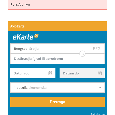
Polls Archive
Avio karte
BEG
Beograd
,
Srbija
Destinacija (grad ili aerodrom)
Datum od
Datum do
1 putnik
,
ekonomska
Pretraga
Avio karte