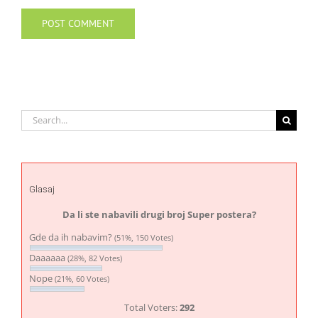
Search
for:
Glasaj
Da li ste nabavili drugi broj Super postera?
Gde da ih nabavim?
(51%, 150 Votes)
Daaaaaa
(28%, 82 Votes)
Nope
(21%, 60 Votes)
Total Voters:
292