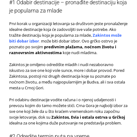
#1 Odabir destinacije – pronađite destinaciju koja
je popularna za mlade
Prvi korak u organizaciji letovanja sa društvom jeste pronalaženje
idealne destinacije koja će zadovoljiti sve vaše potrebe. Ako
tražite destinaciju koja je popularna za mlade,
Zakintos može
biti dobar izbor
.
može biti dobar izbor. Ovo grčko ostrvo je
poznato po svojim
predivnim plažama, noćnom životu i
raznovrsnim aktivnostima
koje nudi mladima.
Zakintos je omiljeno odredište mladih i nudi nezaboravno
iskustvo za sve one koji vole sunce, more i dobar provod. Pored
Zakintosa, postoji niz drugih destinacija koje su poznate po
noćnom životu, a među najpopularnijim je Budva, ali i sva ostala
mesta u Crnoj Gori.
Pri odabiru destinacije vodite računa i o njenoj udaljenosti i
prevozu kojim do tamo možete stići. Crna Gora je najbolji izbor za
sve one koji žele da u što kraćem vremenskom roku započnu
svoje letovanje, dok su
Zakintos, Evia i ostala ostrva u Grčkoj
idealna za one kojima duže putovanje ne predstavlja problem.
#2 Odredite termin puta na vreme