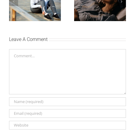
Treniraj pametno: Kako
Zašto je važno da
da izbegneš povrede i
spavaš 8 sati?
ostaneš u top formi
Leave A Comment
Comment