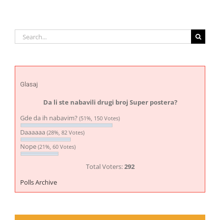
Search
for:
Glasaj
Da li ste nabavili drugi broj Super postera?
Gde da ih nabavim?
(51%, 150 Votes)
Daaaaaa
(28%, 82 Votes)
Nope
(21%, 60 Votes)
Total Voters:
292
Polls Archive