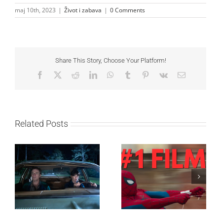
maj 10th, 2023
|
Život i zabava
|
0 Comments
Share This Story, Choose Your Platform!
Facebook
X
Reddit
LinkedIn
WhatsApp
Tumblr
Pinterest
Vk
Email
Related Posts
SF NIGHT: POSLEDNJI
Najuspešnije otvaranje
DANI ULICE
studijskog filma u Srbiji:
HRASTOVA u Concept
Spajdermen: Novi dan
Cinema i CineStar
oborio rekord već prvog
bioskopima 12. avgusta
vikenda