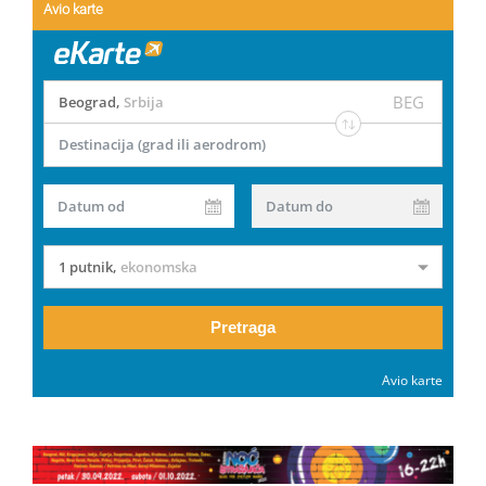
Avio karte
BEG
Beograd
,
Srbija
Destinacija (grad ili aerodrom)
Datum od
Datum do
1 putnik
,
ekonomska
Pretraga
Avio karte