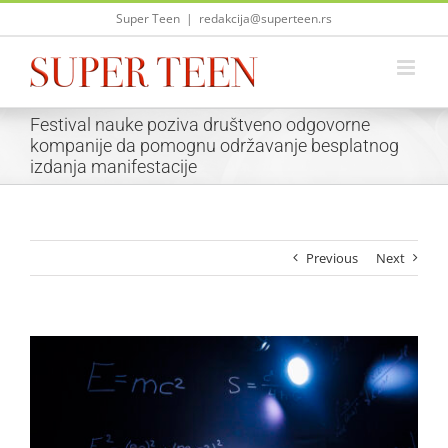
Skip
Super Teen
|
redakcija@superteen.rs
to
content
Festival nauke poziva društveno odgovorne
kompanije da pomognu održavanje besplatnog
izdanja manifestacije
Previous
Next
View
Larger
Image