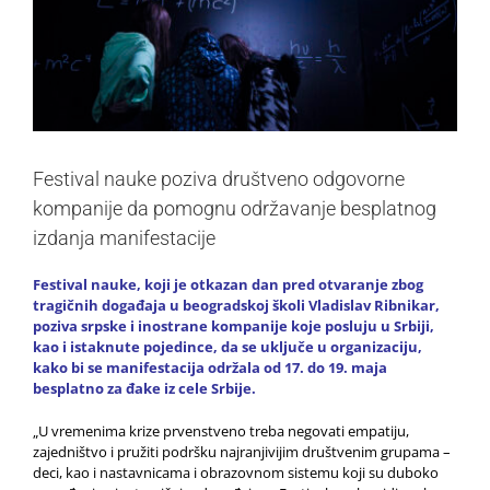
Festival nauke poziva društveno odgovorne
kompanije da pomognu održavanje besplatnog
izdanja manifestacije
Festival nauke, koji je otkazan dan pred otvaranje zbog
tragičnih događaja u beogradskoj školi Vladislav Ribnikar,
poziva srpske i inostrane kompanije koje posluju u Srbiji,
kao i istaknute pojedince, da se uključe u organizaciju,
kako bi se manifestacija održala od 17. do 19. maja
besplatno za đake iz cele Srbije.
„U vremenima krize prvenstveno treba negovati empatiju,
zajedništvo i pružiti podršku najranjivijim društvenim grupama –
deci, kao i nastavnicama i obrazovnom sistemu koji su duboko