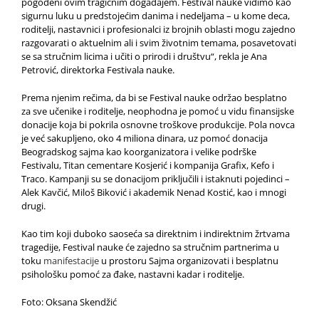
pogođeni ovim tragičnim događajem. Festival nauke vidimo kao
sigurnu luku u predstojećim danima i nedeljama – u kome deca,
roditelji, nastavnici i profesionalci iz brojnih oblasti mogu zajedno
razgovarati o aktuelnim ali i svim životnim temama, posavetovati
se sa stručnim licima i učiti o prirodi i društvu“, rekla je Ana
Petrović, direktorka Festivala nauke.
Prema njenim rečima, da bi se Festival nauke održao besplatno
za sve učenike i roditelje, neophodna je pomoć u vidu finansijske
donacije koja bi pokrila osnovne troškove produkcije. Pola novca
je već sakupljeno, oko 4 miliona dinara, uz pomoć donacija
Beogradskog sajma kao koorganizatora i velike podrške
Festivalu, Titan cementare Kosjerić i kompanija Grafix, Kefo i
Traco. Kampanji su se donacijom priključili i istaknuti pojedinci –
Alek Kavčić, Miloš Biković i akademik Nenad Kostić, kao i mnogi
drugi.
Kao tim koji duboko saoseća sa direktnim i indirektnim žrtvama
tragedije, Festival nauke će zajedno sa stručnim partnerima u
toku
manifestacije
u prostoru Sajma organizovati i besplatnu
psihološku pomoć za đake, nastavni kadar i roditelje.
Foto: Oksana Skendžić