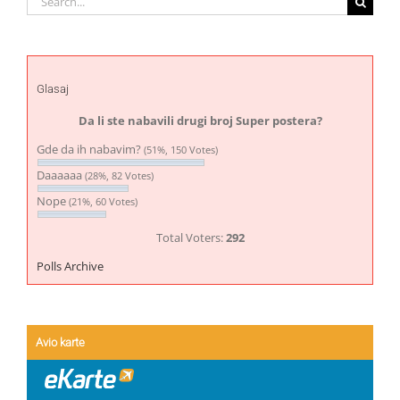
for:
Glasaj
Da li ste nabavili drugi broj Super postera?
Gde da ih nabavim?
(51%, 150 Votes)
Daaaaaa
(28%, 82 Votes)
Nope
(21%, 60 Votes)
Total Voters:
292
Polls Archive
Avio karte