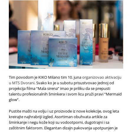
Tim povodom je KIKO Milano tim 10. juna
organizovao aktivaciju
u MTS Dvorani
. Svako ko je u subotu prisustvovao jednoj od
projekcija filma “Mala sirena” imao je priliku da se prepusti
talentu profesionalnih šminkera i svom licu pruži pravi “Mermaid
glow”.
Pustite mašti na volju i uz proizvode iz nove kolekcije, ovog leta
kreirajte najhrabriji izgled. Asortiman obuhvata artikle za
šminkanje i negu kože koji su vodootporni, dugotrajni i sa
zaštitnim faktorom. Elegantan dizajn pakovanja upotpunjen je