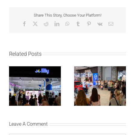
Share This Story, Choose Your Platform!
Facebook
X
Reddit
LinkedIn
WhatsApp
Tumblr
Pinterest
Vk
Email
Related Posts
Lilly Drogerie proslavile
Lilly Drogerie i L’Oréal
10. online rođendan,
Paris Elseve na
uručile automobil
Festivalu nege kose
Citroën C3 i najavile
predstavili Collagen
saradnju sa
Lifter liniju i popuste do
šampionkom Andreom
30 odsto
Bokan
Leave A Comment