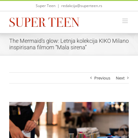
Skip
Super Teen
|
redakcija@superteen.rs
to
content
The Mermaid’s glow: Letnja kolekcija KIKO Milano
inspirisana filmom “Mala sirena”
Previous
Next
View
Larger
Image