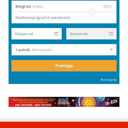
BEG
Beograd
,
Srbija
Destinacija (grad ili aerodrom)
Datum od
Datum do
1 putnik
,
ekonomska
Pretraga
Avio karte