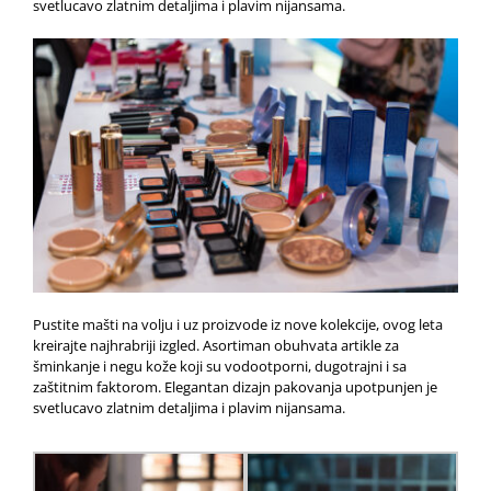
svetlucavo zlatnim detaljima i plavim nijansama.
Pustite mašti na volju i uz proizvode iz nove kolekcije, ovog leta
kreirajte najhrabriji izgled. Asortiman obuhvata artikle za
šminkanje i negu kože koji su vodootporni, dugotrajni i sa
zaštitnim faktorom. Elegantan dizajn pakovanja upotpunjen je
svetlucavo zlatnim detaljima i plavim nijansama.