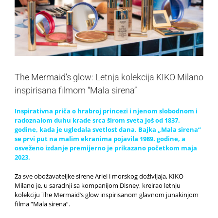
The Mermaid’s glow: Letnja kolekcija KIKO Milano
inspirisana filmom “Mala sirena”
Inspirativna priča o hrabroj princezi i njenom slobodnom i
radoznalom duhu krade srca širom sveta još od 1837.
godine, kada je ugledala svetlost dana. Bajka „Mala sirena“
se prvi put na malim ekranima pojavila 1989. godine, a
osveženo izdanje premijerno je prikazano početkom maja
2023.
Za sve obožavateljke sirene Ariel i morskog doživljaja, KIKO
Milano je, u saradnji sa kompanijom Disney, kreirao letnju
kolekciju The Mermaid’s glow inspirisanom glavnom junakinjom
filma “Mala sirena”.