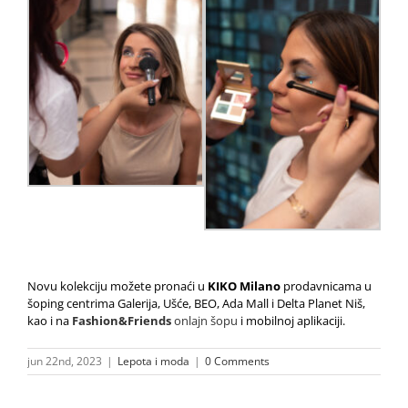
Novu kolekciju možete pronaći u
KIKO Milano
prodavnicama u
šoping centrima Galerija, Ušće, BEO, Ada Mall i Delta Planet Niš,
kao i na
Fashion&Friends
onlajn šopu
i mobilnoj aplikaciji.
jun 22nd, 2023
|
Lepota i moda
|
0 Comments