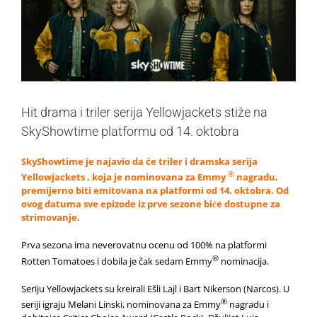
Hit drama i triler serija Yellowjackets stiže na
SkyShowtime platformu od 14. oktobra
SkyShowtime je najavio da će triler i dramska serija
®
Yellowjackets , koja je nominovana za Emmy
nagradu,
premijerno biti emitovana na platformi od 14. oktobra. Od
ovog datuma sve epizode iz prve sezone biće dostupne za
strimovanje.
Prva sezona ima neverovatnu ocenu od 100% na platformi
®
Rotten Tomatoes i dobila je čak sedam Emmy
nominacija.
Seriju Yellowjackets su kreirali Ešli Lajl i Bart Nikerson (Narcos). U
®
seriji igraju Melani Linski, nominovana za Emmy
nagradu i