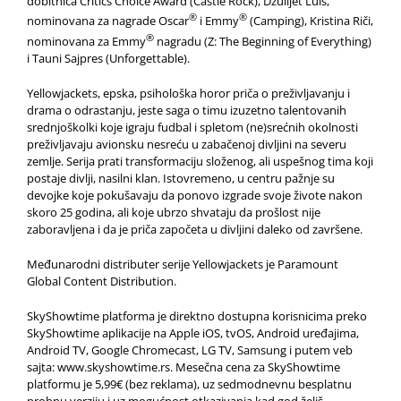
dobitnica Critics Choice Award (Castle Rock), Džulijet Luis,
®
®
nominovana za nagrade Oscar
i Emmy
(Camping), Kristina Riči,
®
nominovana za Emmy
nagradu (Z: The Beginning of Everything)
i Tauni Sajpres (Unforgettable).
Yellowjackets, epska, psihološka horor priča o preživljavanju i
drama o odrastanju, jeste saga o timu izuzetno talentovanih
srednjoškolki koje igraju fudbal i spletom (ne)srećnih okolnosti
preživljavaju avionsku nesreću u zabačenoj divljini na severu
zemlje. Serija prati transformaciju složenog, ali uspešnog tima koji
postaje divlji, nasilni klan. Istovremeno, u centru pažnje su
devojke koje pokušavaju da ponovo izgrade svoje živote nakon
skoro 25 godina, ali koje ubrzo shvataju da prošlost nije
zaboravljena i da je priča započeta u divljini daleko od završene.
Međunarodni distributer serije Yellowjackets je Paramount
Global Content Distribution.
SkyShowtime platforma je direktno dostupna korisnicima preko
SkyShowtime aplikacije na Apple iOS, tvOS, Android uređajima,
Android TV, Google Chromecast, LG TV, Samsung i putem veb
sajta: www.skyshowtime.rs. Mesečna cena za SkyShowtime
platformu je 5,99€ (bez reklama), uz sedmodnevnu besplatnu
probnu verziju i uz mogućnost otkazivanja kad god želiš.