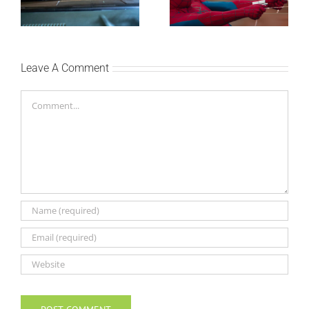
Cinema i CineStar
oborio rekord već prvog
bioskopima 12. avgusta
vikenda
Leave A Comment
Comment