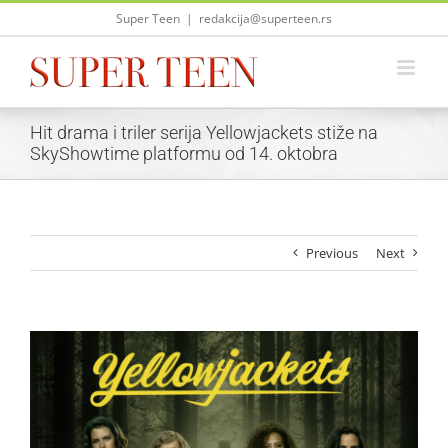
Skip
Super Teen
|
redakcija@superteen.rs
to
content
Hit drama i triler serija Yellowjackets stiže na
SkyShowtime platformu od 14. oktobra
Previous
Next
View
Larger
Image