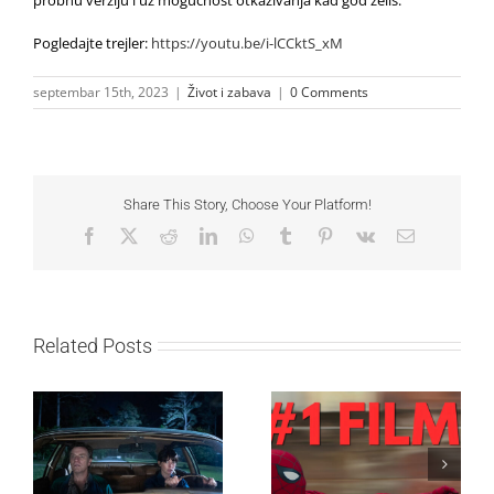
Pogledajte trejler:
https://youtu.be/i-lCCktS_xM
septembar 15th, 2023
|
Život i zabava
|
0 Comments
Share This Story, Choose Your Platform!
Facebook
X
Reddit
LinkedIn
WhatsApp
Tumblr
Pinterest
Vk
Email
Related Posts
SF NIGHT: POSLEDNJI
Najuspešnije otvaranje
DANI ULICE
studijskog filma u Srbiji:
HRASTOVA u Concept
Spajdermen: Novi dan