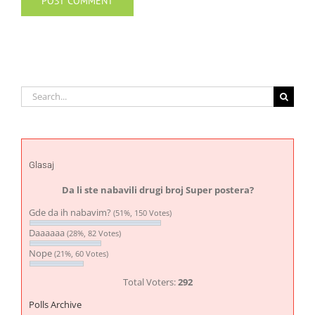
Search
for:
Glasaj
Da li ste nabavili drugi broj Super postera?
Gde da ih nabavim?
(51%, 150 Votes)
Daaaaaa
(28%, 82 Votes)
Nope
(21%, 60 Votes)
Total Voters:
292
Polls Archive