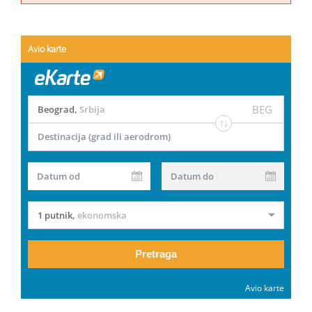
Avio karte
BEG
Beograd
,
Srbija
Destinacija (grad ili aerodrom)
Datum od
Datum do
1 putnik
,
ekonomska
Pretraga
Avio karte