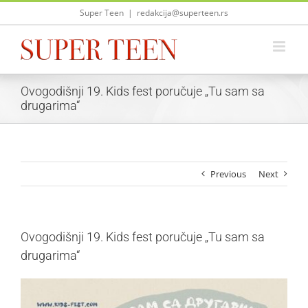
Skip
Super Teen
|
redakcija@superteen.rs
to
content
Ovogodišnji 19. Kids fest poručuje „Tu sam sa
drugarima“
Previous
Next
Ovogodišnji 19. Kids fest poručuje „Tu sam sa
drugarima“