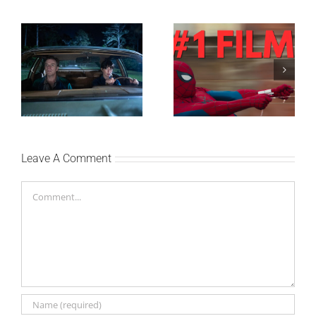
SF NIGHT: POSLEDNJI
Najuspešnije otvaranje
DANI ULICE
studijskog filma u Srbiji:
HRASTOVA u Concept
Spajdermen: Novi dan
Cinema i CineStar
oborio rekord već prvog
bioskopima 12. avgusta
vikenda
Leave A Comment
Comment