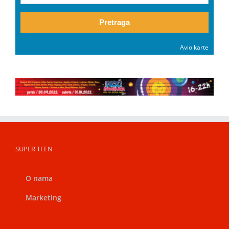
Pretraga
Avio karte
SUPER TEEN
O nama
Marketing