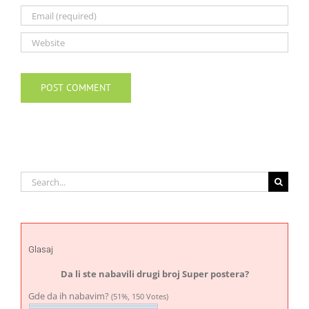
Search
for:
Glasaj
Da li ste nabavili drugi broj Super postera?
Gde da ih nabavim?
(51%, 150 Votes)