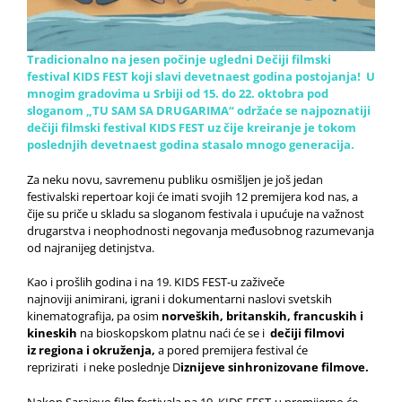
Tradicionalno na jesen počinje ugledni Dečiji filmski
festival KIDS FEST koji slavi devetnaest godina postojanja!
U
mnogim gradovima u Srbiji od 15. do 22. oktobra pod
sloganom „TU SAM SA DRUGARIMA“ održaće se najpoznatiji
dečiji filmski festival KIDS FEST uz čije kreiranje je tokom
poslednjih devetnaest godina stasalo mnogo generacija.
Za neku novu, savremenu publiku osmišljen je još jedan
festivalski repertoar koji će imati svojih 12 premijera kod nas, a
čije su priče u skladu sa sloganom festivala i upućuje na važnost
drugarstva i neophodnosti negovanja međusobnog razumevanja
od najranijeg detinjstva.
Kao i prošlih godina i na 19. KIDS FEST-u zaživeče
najnoviji animirani, igrani i dokumentarni naslovi svetskih
kinematografija, pa osim
norveških, britanskih, francuskih i
kineskih
na bioskopskom platnu naći će se i
dečiji filmovi
iz regiona i okruženja,
a pored premijera festival će
reprizirati i neke poslednje D
iznijeve sinhronizovane filmove.