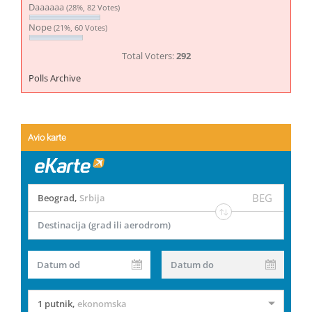
Daaaaaa
(28%, 82 Votes)
Nope
(21%, 60 Votes)
Total Voters:
292
Polls Archive
Avio karte
BEG
Beograd
,
Srbija
Destinacija (grad ili aerodrom)
Datum od
Datum do
1 putnik
,
ekonomska