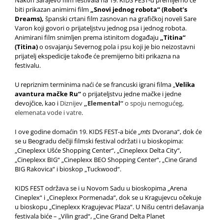
Nakon Sarajevo film festivala na 19. KIDS FEST-u premijerno će
biti prikazan animirni film
„Snovi jednog robota“ (Robot’s
Dreams),
španski crtani film zasnovan na grafičkoj noveli Sare
Varon koji govori o prijateljstvu jednog psa i jednog robota.
Animirani film snimljen prema istinitom događaju
„Titina“
(Titina)
o osvajanju Severnog pola i psu koji je bio neizostavni
prijatelj ekspedicije takođe će premijerno biti prikazna na
festivalu.
U repriznim terminima naći će se francuski igrani filma „
Velika
avantura mačke Ru“
o prijateljstvu jedne mačke i jedne
devojčice, kao i
Diznijev
„Elemental“
o spoju nemogućeg,
elemenata vode i vatre
.
I ove godine domaćin 19. KIDS FEST-a biće „
mts
Dvorana“, dok će
se u Beogradu dečiji filmski festival održati i u bioskopima:
„Cineplexx Ušće Shopping Center“, „Cineplexx Delta City“,
„Cineplexx BIG“ „Cineplexx BEO Shopping Center“, „Cine Grand
BIG Rakovica“ i bioskop „Tuckwood“.
KIDS FEST održava se i u Novom Sadu u bioskopima „Arena
Cineplex“ i „Cineplexx Pormenada“, dok se u Kragujevcu očekuje
u bioskopu „Cineplexx Kragujevac Plaza“. U Nišu centri dešavanja
festivala biće – „Vilin grad“, „Cine Grand Delta Planet