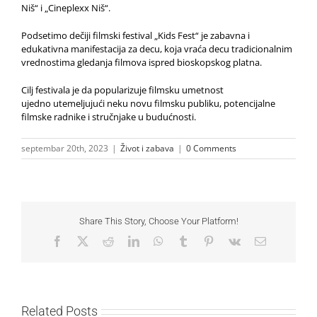
Niš“ i „Cineplexx Niš“.
Podsetimo dečiji filmski festival „Kids Fest“ je zabavna i
edukativna manifestacija za decu, koja vraća decu tradicionalnim
vrednostima gledanja filmova ispred bioskopskog platna.
Cilj festivala je da popularizuje filmsku umetnost
ujedno utemeljujući neku novu filmsku publiku, potencijalne
filmske radnike i stručnjake u budućnosti.
septembar 20th, 2023
|
Život i zabava
|
0 Comments
Share This Story, Choose Your Platform!
Facebook
X
Reddit
LinkedIn
WhatsApp
Tumblr
Pinterest
Vk
Email
Related Posts