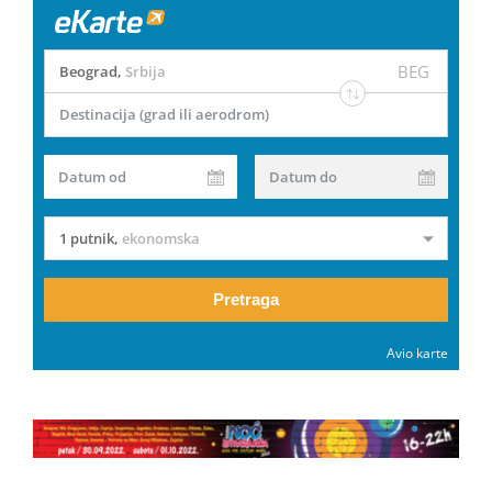
BEG
Beograd
,
Srbija
Destinacija (grad ili aerodrom)
Datum od
Datum do
1 putnik
,
ekonomska
Pretraga
Avio karte