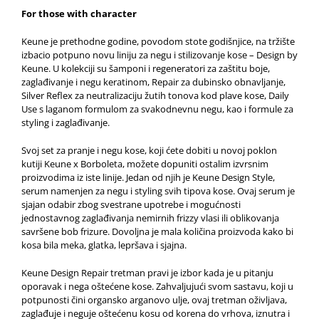
For those with character
Keune je prethodne godine, povodom stote godišnjice, na tržište
izbacio potpuno novu liniju za negu i stilizovanje kose – Design by
Keune. U kolekciji su šamponi i regeneratori za zaštitu boje,
zaglađivanje i negu keratinom, Repair za dubinsko obnavljanje,
Silver Reflex za neutralizaciju žutih tonova kod plave kose, Daily
Use s laganom formulom za svakodnevnu negu, kao i formule za
styling i zaglađivanje.
Svoj set za pranje i negu kose, koji ćete dobiti u novoj poklon
kutiji Keune x Borboleta, možete dopuniti ostalim izvrsnim
proizvodima iz iste linije. Jedan od njih je Keune Design Style,
serum namenjen za negu i styling svih tipova kose. Ovaj serum je
sjajan odabir zbog svestrane upotrebe i mogućnosti
jednostavnog zaglađivanja nemirnih frizzy vlasi ili oblikovanja
savršene bob frizure. Dovoljna je mala količina proizvoda kako bi
kosa bila meka, glatka, lepršava i sjajna.
Keune Design Repair tretman pravi je izbor kada je u pitanju
oporavak i nega oštećene kose. Zahvaljujući svom sastavu, koji u
potpunosti čini organsko arganovo ulje, ovaj tretman oživljava,
zaglađuje i neguje oštećenu kosu od korena do vrhova, iznutra i