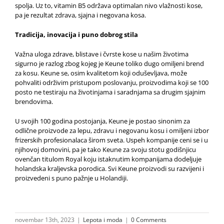
spolja. Uz to, vitamin B5 održava optimalan nivo vlažnosti kose,
pa je rezultat zdrava, sjajna i negovana kosa.
Tradicija, inovacija i puno dobrog stila
Važna uloga zdrave, blistave i čvrste kose u našim životima
sigurno je razlog zbog kojeg je Keune toliko dugo omiljeni brend
za kosu. Keune se, osim kvalitetom koji oduševljava, može
pohvaliti održivim pristupom poslovanju, proizvodima koji se 100
posto ne testiraju na životinjama i saradnjama sa drugim sjajnim
brendovima.
U svojih 100 godina postojanja, Keune je postao sinonim za
odlične proizvode za lepu, zdravu i negovanu kosu i omiljeni izbor
frizerskih profesionalaca širom sveta. Uspeh kompanije ceni se i u
njihovoj domovini, pa je tako Keune za svoju stotu godišnjicu
ovenčan titulom Royal koju istaknutim kompanijama dodeljuje
holandska kraljevska porodica. Svi Keune proizvodi su razvijeni i
proizvedeni s puno pažnje u Holandiji.
novembar 13th, 2023
|
Lepota i moda
|
0 Comments