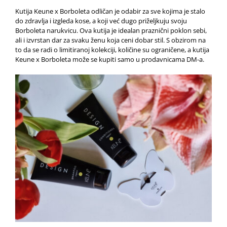
Kutija Keune x Borboleta odličan je odabir za sve kojima je stalo
do zdravlja i izgleda kose, a koji već dugo priželjkuju svoju
Borboleta narukvicu. Ova kutija je idealan praznični poklon sebi,
ali i izvrstan dar za svaku ženu koja ceni dobar stil. S obzirom na
to da se radi o limitiranoj kolekciji, količine su ograničene, a kutija
Keune x Borboleta može se kupiti samo u prodavnicama DM-a.