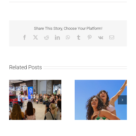
Share This Story, Choose Your Platform!
Facebook
X
Reddit
LinkedIn
WhatsApp
Tumblr
Pinterest
Vk
Email
Related Posts
Lilly Drogerie proslavile
10. online rođendan,
Leto menja naše navike
uručile automobil
– vreme je da
Citroën C3 i najavile
promenite i beauty
saradnju sa
rutinu
šampionkom Andreom
Bokan