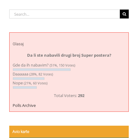
Search
for:
Glasaj
Da li ste nabavili drugi broj Super postera?
Gde da ih nabavim?
(51%, 150 Votes)
Daaaaaa
(28%, 82 Votes)
Nope
(21%, 60 Votes)
Total Voters:
292
Polls Archive
Avio karte