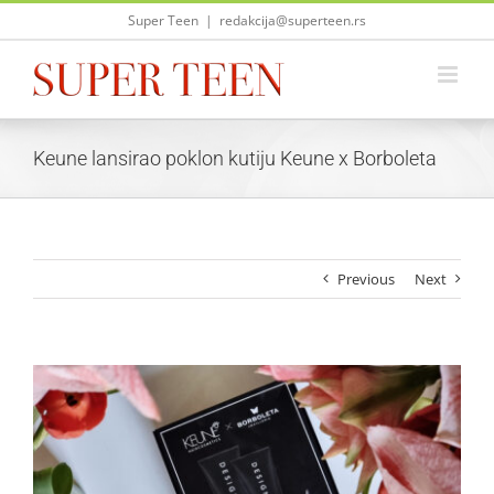
Skip
Super Teen
|
redakcija@superteen.rs
to
content
Keune lansirao poklon kutiju Keune x Borboleta
Previous
Next
View
Larger
Image