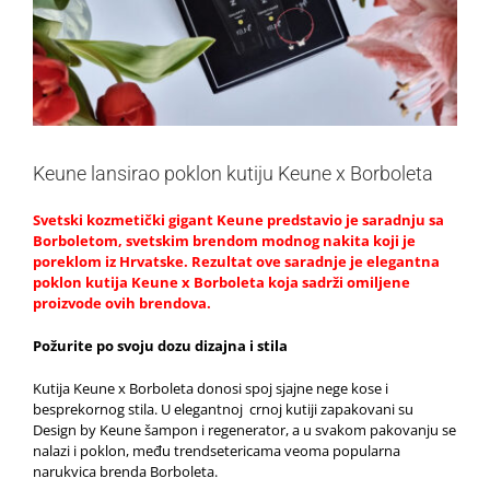
Keune lansirao poklon kutiju Keune x Borboleta
Svetski kozmetički gigant Keune predstavio je saradnju sa
Borboletom, svetskim brendom modnog nakita koji je
poreklom iz Hrvatske. Rezultat ove saradnje je elegantna
poklon kutija Keune x Borboleta koja sadrži omiljene
proizvode ovih brendova.
Požurite po svoju dozu dizajna i stila
Kutija Keune x Borboleta donosi spoj sjajne nege kose i
besprekornog stila. U elegantnoj crnoj kutiji zapakovani su
Design by Keune šampon i regenerator, a u svakom pakovanju se
nalazi i poklon, među trendsetericama veoma popularna
narukvica brenda Borboleta.