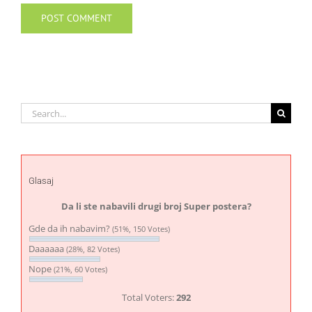
Search
for:
Glasaj
Da li ste nabavili drugi broj Super postera?
Gde da ih nabavim?
(51%, 150 Votes)
Daaaaaa
(28%, 82 Votes)
Nope
(21%, 60 Votes)
Total Voters:
292