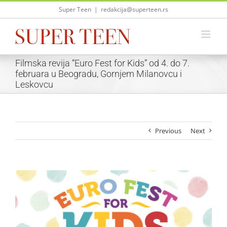
Skip
Super Teen
|
redakcija@superteen.rs
to
content
Filmska revija “Euro Fest for Kids” od 4. do 7.
februara u Beogradu, Gornjem Milanovcu i
Leskovcu
Previous
Next
View
Larger
Image