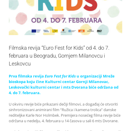
Filmska revija “Euro Fest for Kids” od 4. do 7.
februara u Beogradu, Gornjem Milanovcu i
Leskovcu
Prva filmska revija
Euro Fest for Kids
u organizaciji Mreže
bioskopa koju čine Kulturni centar Gornji Milanovac,
Leskovački kulturni centar i mts Dvorana biće održana od
4. do 7. februara.
U okviru revije biće prikazani dečiji filmovi, a događaj će otvoriti
sinhronizovani animirani film “Ružica i kamena trolica” danske
rediteljke Karle Nor Holmbek. Premijera nosećeg filma revije biće
održana u nedelju, 4. februara u 14 časova u sali 6 mts Dvorane.