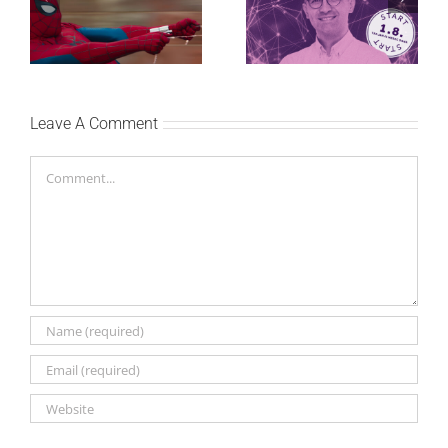
studijskog filma u Srbiji:
regionalnoj AI edukaciji
Spajdermen: Novi dan
i nauči kako da
oborio rekord već prvog
veštačku inteligenciju
vikenda
primeniš u praksi
Leave A Comment
Comment