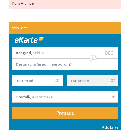
Polls Archive
Avio karte
BEG
Beograd
,
Srbija
Destinacija (grad ili aerodrom)
Datum od
Datum do
1 putnik
,
ekonomska
Pretraga
Avio karte