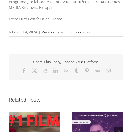
programa „Collaborate to Innovate“ udruženja Europa Cinemas –
MEDIA Kreativna Evropa.
Foto: Euro Fest for Kids Promo
februar 1st, 2024
|
Život i zabava
|
0 Comments
Share This Story, Choose Your Platform!
Facebook
X
Reddit
LinkedIn
WhatsApp
Tumblr
Pinterest
Vk
Email
Related Posts
Najuspešnije otvaranje
Priključi se besplatnoj