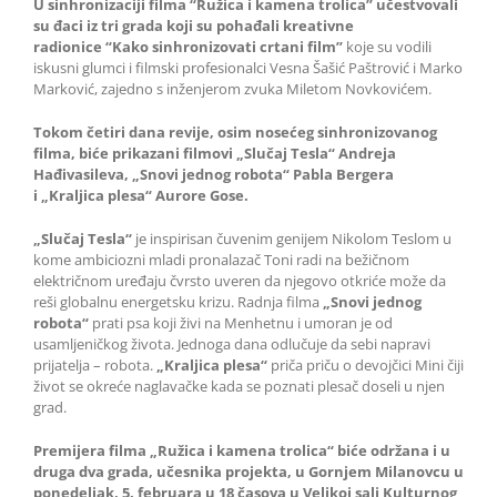
U sinhronizaciji filma
“Ružica i kamena trolica” učestvovali
su đaci iz tri grada koji su pohađali kreativne
radionice “Kako sinhronizovati crtani film”
koje su vodili
iskusni glumci i filmski profesionalci Vesna Šašić Paštrović i Marko
Marković, zajedno s inženjerom zvuka Miletom Novkovićem.
Tokom četiri dana revije, osim nosećeg sinhronizovanog
filma, biće prikazani filmovi
„
Slučaj Tesla
“
Andreja
Hađivasileva,
„
Snovi jednog robota
“
Pabla Bergera
i
„
Kraljica plesa
“
Aurore Gose.
„
Slučaj Tesla
“
je inspirisan čuvenim genijem Nikolom Teslom u
kome ambiciozni mladi pronalazač Toni radi na bežičnom
električnom uređaju čvrsto uveren da njegovo otkriće može da
reši globalnu energetsku krizu. Radnja filma
„
Snovi jednog
robota
“
prati psa koji živi na Menhetnu i umoran je od
usamljeničkog života. Jednoga dana odlučuje da sebi napravi
prijatelja – robota.
„
Kraljica plesa
“
priča priču o devojčici Mini čiji
život se okreće naglavačke kada se poznati plesač doseli u njen
grad.
Premijera filma
„
Ružica i kamena trolica
“
biće održana i u
druga dva grada, učesnika projekta, u Gornjem Milanovcu u
ponedeljak, 5. februara u 18 časova u Velikoj sali Kulturnog