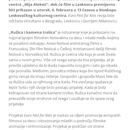
centra „Mija Aleksić“, dok će film u Leskovcu premijerno
biti prikazan u utorak, 6. februara u 13 časova u bioskopu
Leskovačkog kulturnog centra.
Euro Fest for Kids
revija biće
održana simultano u Beogradu, Leskovcu i Gornjem Milanovcu.
„Ružica i kamena trolica“
je ostvarenje koje je prikazano na
najznačajnijim filmskim festivalima za decu i mlade među kojima
se posebno izdvajaju: Anesi festival animiranog filma u
Francuskoj, Zlin film festival u Češkoj, Kristiansand dečiji filmski
festival u Norveškoj itd. Ružica je cvetna vila koja je uvek živela
sama u svom grmu. Više od svega sanja da ima prijatelja, ali je
previše uplašena da bi ikada napustila svoj grm i zato ga nikada
nije pronašla. Međutim, porodica miševa koja živi ispod Ružičinog
grma veruje da imaju rešenje. Gospodin i gospođa Maus žele da
se Ružica uda za njihovog sina Karla. Pre venčanja spašava je
leptir Svila i njih dvoje brzo postaju prijatelji. Kada je Svila
kidnapovan od strane kamene trolice, Ružica konačno mora da
prevaziđe svoje strahove od svega i usuđuje se da spase svog
prijatelja.
Projekat
Euro Fest for Kids
je nastao sa ciljem promocije evropskih
filmova za decu i obrazovanja mladih u području filmske
animacije i sinhronizacije. Projekat je podržan od strane