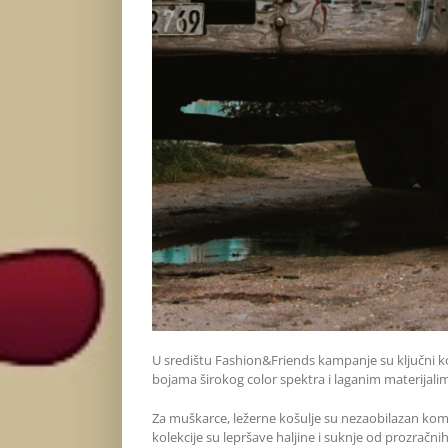
U središtu Fashion&Friends kampanje su ključni 
bojama širokog color spektra i laganim materijal
Za muškarce, ležerne košulje su nezaobilazan kom
kolekcije su lepršave haljine i suknje od prozračn