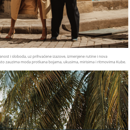
ranost i sloboda, uz prihvaćene izazove, izmenjene rutine i nova
o mesto zauzima moda protkana bojama, ukusima, mirisima i ritmovima Kube.