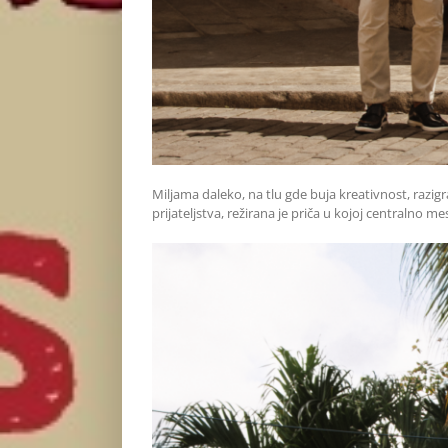
Miljama daleko, na tlu gde buja kreativnost, razig
prijateljstva, režirana je priča u kojoj centraln