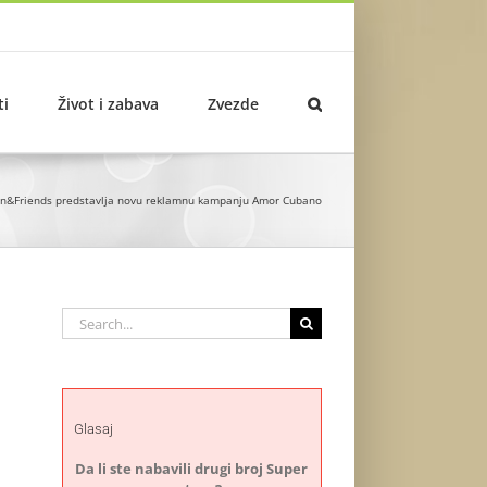
ti
Život i zabava
Zvezde
on&Friends predstavlja novu reklamnu kampanju Amor Cubano
Search
for:
Glasaj
Da li ste nabavili drugi broj Super