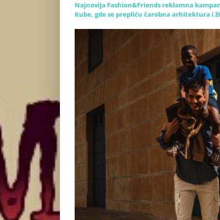
Najnovija Fashion&Friends reklamna kampanja
Kube, gde se prepliću čarobna arhitektura i ž