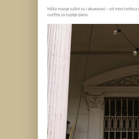
Ništa manje važni su i aksesoari – od mini torbica
outfite za toplije dane.