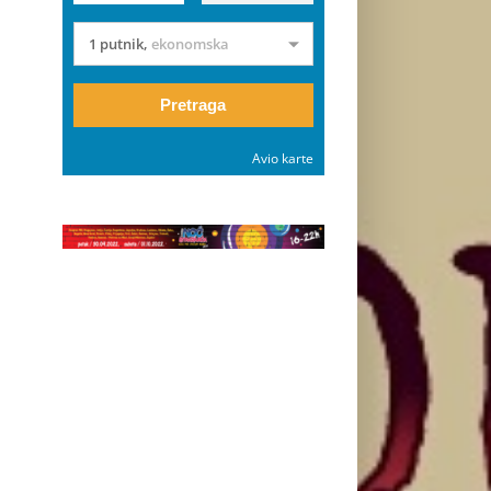
1 putnik
,
ekonomska
Pretraga
Avio karte