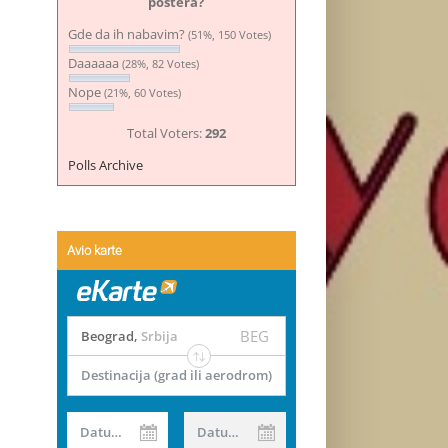
postera?
Gde da ih nabavim?
(51%, 150 Votes)
Daaaaaa
(28%, 82 Votes)
Nope
(21%, 60 Votes)
Total Voters:
292
Polls Archive
Avio karte
BEG
Beograd
,
Srbija
Destinacija (grad ili aerodrom)
Datum od
Datum do