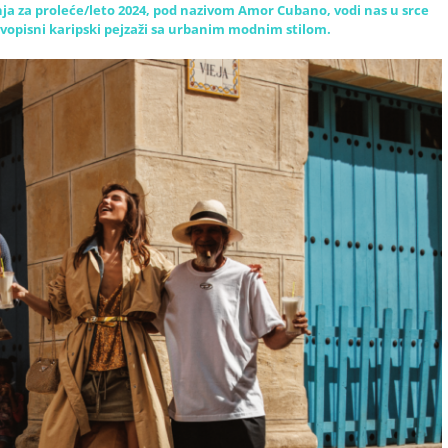
 za proleće/leto 2024, pod nazivom Amor Cubano, vodi nas u srce
ivopisni karipski pejzaži sa urbanim modnim stilom.