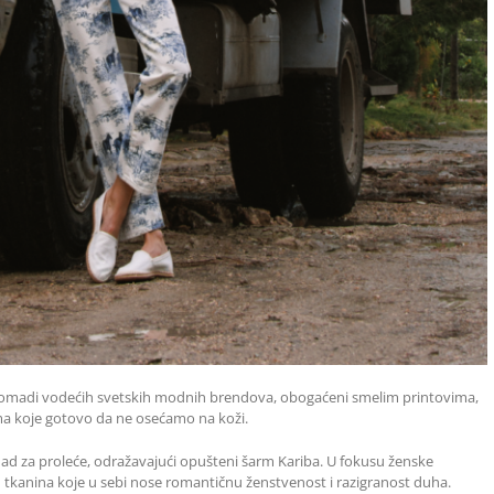
komadi vodećih svetskih modnih brendova, obogaćeni smelim printovima,
ima koje gotovo da ne osećamo na koži.
ad za proleće, odražavajući opušteni šarm Kariba. U fokusu ženske
ih tkanina koje u sebi nose romantičnu ženstvenost i razigranost duha.