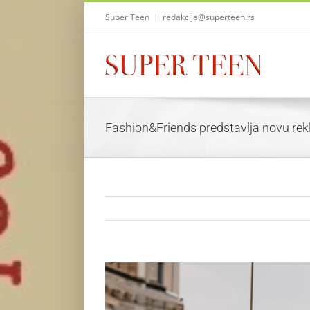
Skip
Super Teen
|
redakcija@superteen.rs
to
content
Fashion&Friends predstavlja novu 
View
Larger
Image