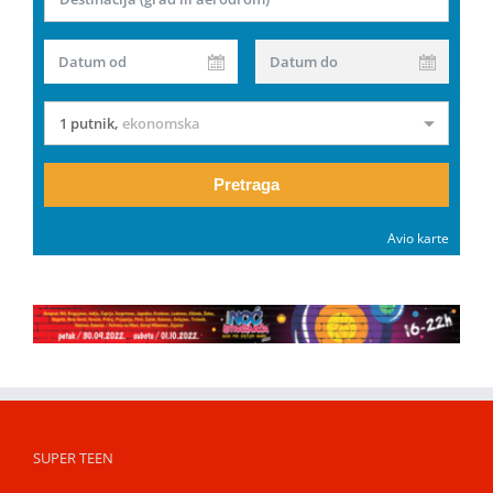
Datum od
Datum do
1 putnik
,
ekonomska
Pretraga
Avio karte
SUPER TEEN