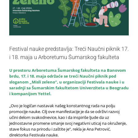
Festival nauke predstavlja: Treći Naučni piknik 17.
i 18. maja u Arboretumu Šumarskog fakulteta
U prostoru Arboretuma Šumarskog fakulteta na Banovom
brdu, 17. i 18. maja održaće se treći Naučni piknik pod
sloganom „Misli zeleno“, u organizaciji Festivala nauke i u
saradnji sa Šumarskim fakultetom Univerziteta u Beogradu
i kompanijom Yettel.
„Ovo je logičan nastavak našeg konstantnog rada na polju
promocije nauke. Cilj ove manifestacije je da se održivi razvoj
učini delom svakodnevice, kao i da inspiriše ljude da uz
jednostavne promene smanje svoj negativni uticaj na okruženje,
stave fokus na prirodu i zaštite je“, rekla je Ana Petrović,
direktorka Festivala nauke.