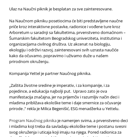
Ulaz na Naučni piknik je besplatan za sve zainteresovane.
Na Naučnom pikniku posetiocima će biti predstavljene naučne
priče kroz interaktivne postavke, radionice i vođene ture kroz
Arboretum u saradnji sa fakultetima, prvenstveno domaćinom –
Šumarskim fakultetom Beogradskog univerziteta, institutima i
organizacijama civilnog društva. Uz akcenat na biologiju,
ekologiju i održivi razvoj, zainteresovani svih uzrasta naučiće
kako da očuvamo, popravimo i uživamo duže u našem
prirodnom okruženju.
Kompanija Yettel je partner Naučnog piknika.
„Zaštita životne sredine je imperativ, i za kompanije, i za
pojedince, a edukacija najbolji put. Upravo zato je ova
manifestacija značajna, jer na prijemčiv i razumljiv način deci i
mladima približava ekološke teme i daje smernice za očuvanje
prirode ,“ rekla je Milica Begenišić, ESG menadžerka u Yettelu.
Program Naučnog piknika
je namenjen svima, a prvenstveno deci
i mladima koji treba da savladaju ekološke teme i postanu svesni
svog okruženja i uticaja koji imaju na njega. Pored radionica za