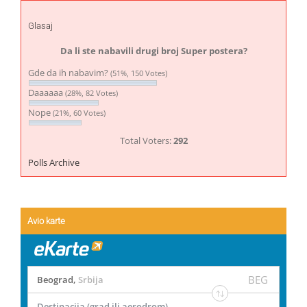
Glasaj
Da li ste nabavili drugi broj Super postera?
Gde da ih nabavim?
(51%, 150 Votes)
Daaaaaa
(28%, 82 Votes)
Nope
(21%, 60 Votes)
Total Voters:
292
Polls Archive
Avio karte
BEG
Beograd
,
Srbija
Destinacija (grad ili aerodrom)