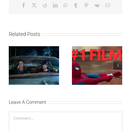
Facebook
X
Reddit
LinkedIn
WhatsApp
Tumblr
Pinterest
Vk
Email
Related Posts
SF NIGHT: POSLEDNJI
Najuspešnije otvaranje
DANI ULICE
studijskog filma u Srbiji:
HRASTOVA u Concept
Spajdermen: Novi dan
Cinema i CineStar
oborio rekord već prvog
bioskopima 12. avgusta
vikenda
Leave A Comment
Comment