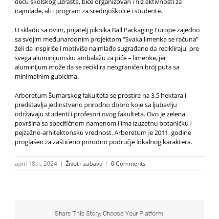
decu školskog uzrasta, biće organizovan i niz aktivnosti za
najmlađe, ali i program za srednjoškolce i studente.
U skladu sa ovim, prijatelj piknika Ball Packaging Europe zajedno
sa svojim međunarodnim projektom “Svaka limenka se računa”
želi da inspiriše i motiviše najmlađe sugrađane da recikliraju, pre
svega aluminijumsku ambalažu za piće – limenke, jer
aluminijum može da se reciklira neograničen broj puta sa
minimalnim gubicima.
Arboretum Šumarskog fakulteta se prostire na 3,5 hektara i
predstavlja jedinstveno prirodno dobro koje sa ljubavlju
održavaju studenti i profesori ovog fakulteta. Ovo je zelena
površina sa specifičnom namenom i ima izuzetnu botaničku i
pejzažno-arhitektonsku vrednost. Arboretum je 2011. godine
proglašen za zaštićeno prirodno područje lokalnog karaktera.
april 18th, 2024
|
Život i zabava
|
0 Comments
Share This Story, Choose Your Platform!