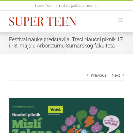
Skip
Super Teen
|
redakcija@superteen.rs
to
content
Festival nauke predstavlja: Treći Naučni piknik 17.
i 18. maja u Arboretumu Šumarskog fakulteta
Previous
Next
View
Larger
Image