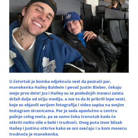
U četvrtak je bomba odjeknula vest da poznati par,
manekenka Hailey Baldwin i pevač Justin Bieber, čekaju
svoje prvo dete! Jus i Hailey su se poslednjih meseci zaista
držali dalje od očiju medija, a sve to da bi prikrili lepe vesti,
koje su
objavili
serijom fotografija i video zapisa na svojim
Instagram stranicama. Par je sada apsolutno u centru
pažnje celog sveta, pa se samo čeka trenutak kada će
otkriti nešto više o bebi i trudnoći. Ovog puta izvor blizak
Hailey i Justinu
otkriva
kako se oni osećaju i u kom mesecu
trudnoće je manekenka.