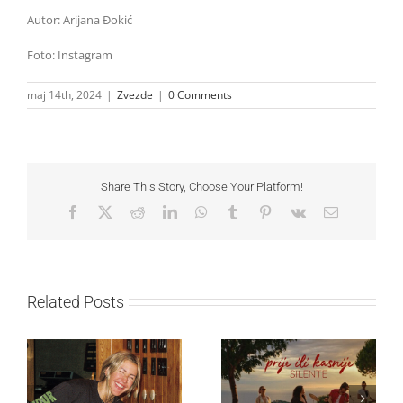
Autor: Arijana Đokić
Foto: Instagram
maj 14th, 2024
|
Zvezde
|
0 Comments
Share This Story, Choose Your Platform!
Facebook
X
Reddit
LinkedIn
WhatsApp
Tumblr
Pinterest
Vk
Email
Related Posts
Ellie Goulding otkriva