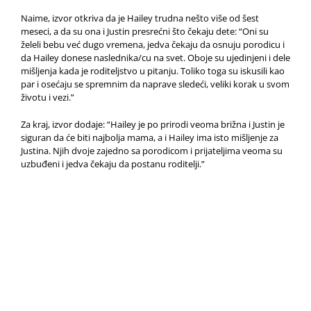
Naime, izvor otkriva da je Hailey trudna nešto više od šest
meseci, a da su ona i Justin presrećni što čekaju dete: “Oni su
želeli bebu već dugo vremena, jedva čekaju da osnuju porodicu i
da Hailey donese naslednika/cu na svet. Oboje su ujedinjeni i dele
mišljenja kada je roditeljstvo u pitanju. Toliko toga su iskusili kao
par i osećaju se spremnim da naprave sledeći, veliki korak u svom
životu i vezi.”
Za kraj, izvor dodaje: “Hailey je po prirodi veoma brižna i Justin je
siguran da će biti najbolja mama, a i Hailey ima isto mišljenje za
Justina. Njih dvoje zajedno sa porodicom i prijateljima veoma su
uzbuđeni i jedva čekaju da postanu roditelji.”