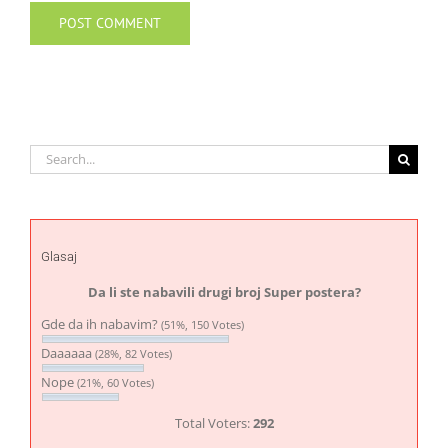
Search
for:
Glasaj
Da li ste nabavili drugi broj Super postera?
Gde da ih nabavim?
(51%, 150 Votes)
Daaaaaa
(28%, 82 Votes)
Nope
(21%, 60 Votes)
Total Voters:
292