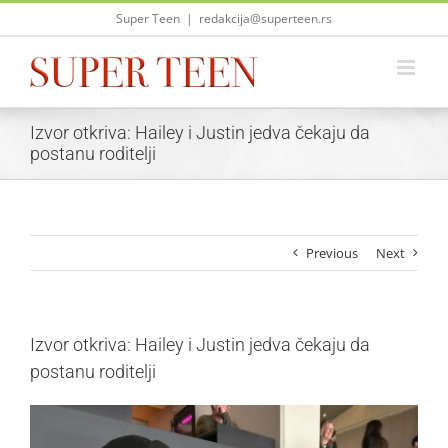
Skip
Super Teen
|
redakcija@superteen.rs
to
content
Izvor otkriva: Hailey i Justin jedva čekaju da
postanu roditelji
Previous
Next
Izvor otkriva: Hailey i Justin jedva čekaju da
postanu roditelji