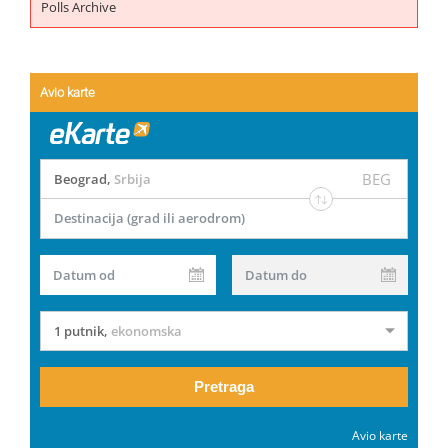
Polls Archive
Avio karte
BEG
Beograd
,
Srbija
Destinacija (grad ili aerodrom)
Datum od
Datum do
1 putnik
,
ekonomska
Pretraga
Avio karte