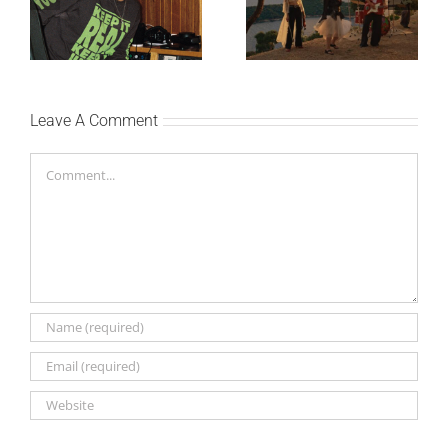
Silente objavio novi
nežniju stranu novim
singl “Prije ili kasnije”
singlom „4 Seasons“
Leave A Comment
Comment